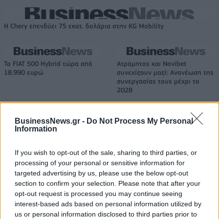
Η Chery επενδύει 75 εκατ. δολάρια στην KG Mobility
Το FIAT 500 Hybrid τώρα από
Ατρόμητος και Novibet
18.990 ευρώ
συνεχίζουν μαζί: Ανανέωση της
συνεργασίας τους μέχρι το
2028
BusinessNews.gr -
Do Not Process My Personal
18η συνεχόμενη χρονιά για τον ΟΤΕ στη διεθνή σειρά δεικτών
Information
FTSE4Good
If you wish to opt-out of the sale, sharing to third parties, or
processing of your personal or sensitive information for
targeted advertising by us, please use the below opt-out
Alpha Bank: Για πρώτη φορά το Αρχαίο Θέατρο Επιδαύρου άνοιξε τις
πύλες του σε όλους
section to confirm your selection. Please note that after your
opt-out request is processed you may continue seeing
interest-based ads based on personal information utilized by
us or personal information disclosed to third parties prior to