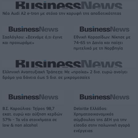
Νέο Audi A2 e-tron με στόχο την κορυφή της αποδοτικότητας
Σασλόγλου: «Ξεχνάμε ό,τι έγινε
Εθνική Κορασίδων: Νίκησε με
και προχωράμε»
74-65 τη Δανία και παίζει
ημιτελικό με τη Νορβηγία
Ελληνική Αναπτυξιακή Τράπεζα: Με «προίκα» 2 δισ. ευρώ ανοίγει
δρόμο για δάνεια έως 5 δισ. σε μικρομεσαίες
Β.Σ. Καρούλιας: Τζίρος 98,7
Deloitte Ελλάδος:
εκατ. ευρώ και αύξηση κερδών
Χρηματοοικονομικός
57% - Τα νέα στοιχήματα σε
σύμβουλος της ΔΕΗ για την
low & non alcohol
είσοδο στην πολωνική αγορά
ενέργειας