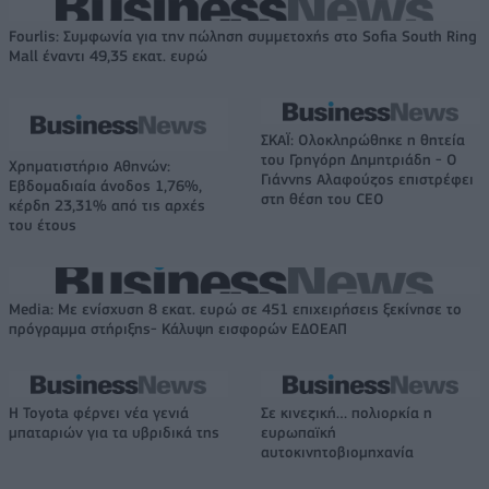
Fourlis: Συμφωνία για την πώληση συμμετοχής στο Sofia South Ring
Mall έναντι 49,35 εκατ. ευρώ
ΣΚΑΪ: Ολοκληρώθηκε η θητεία
του Γρηγόρη Δημητριάδη - Ο
Χρηματιστήριο Αθηνών:
Γιάννης Αλαφούζος επιστρέφει
Εβδομαδιαία άνοδος 1,76%,
στη θέση του CEO
κέρδη 23,31% από τις αρχές
του έτους
Media: Με ενίσχυση 8 εκατ. ευρώ σε 451 επιχειρήσεις ξεκίνησε το
πρόγραμμα στήριξης- Κάλυψη εισφορών ΕΔΟΕΑΠ
Η Toyota φέρνει νέα γενιά
Σε κινεζική… πολιορκία η
μπαταριών για τα υβριδικά της
ευρωπαϊκή
αυτοκινητοβιομηχανία