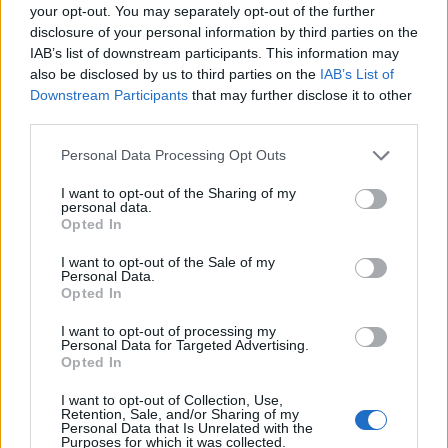
your opt-out. You may separately opt-out of the further
disclosure of your personal information by third parties on the
ΠΕΡΙΣΣΌΤΕΡΑ ΣΕ ΑΥΤΉ ΤΗΝ ΚΑΤΗΓΟΡΊΑ
IAB’s list of downstream participants. This information may
also be disclosed by us to third parties on the
IAB’s List of
Downstream Participants
that may further disclose it to other
third parties.
Personal Data Processing Opt Outs
I want to opt-out of the Sharing of my
personal data.
Α. Εξάρχου (Intrakat): Η ΕΕ
Opted In
Εγκαινιάστηκε η νέα
δεν διδάχθηκε πολλά από
πλατφόρμα του
την προηγούμενη κρίση
I want to opt-out of the Sale of my
Οικονομικού
Personal Data.
02/07/2024 - 14:41
Επιμελητηρίου Ελλάδας
Opted In
02/07/2024 - 13:57
I want to opt-out of processing my
Personal Data for Targeted Advertising.
Opted In
I want to opt-out of Collection, Use,
Retention, Sale, and/or Sharing of my
Personal Data that Is Unrelated with the
Purposes for which it was collected.