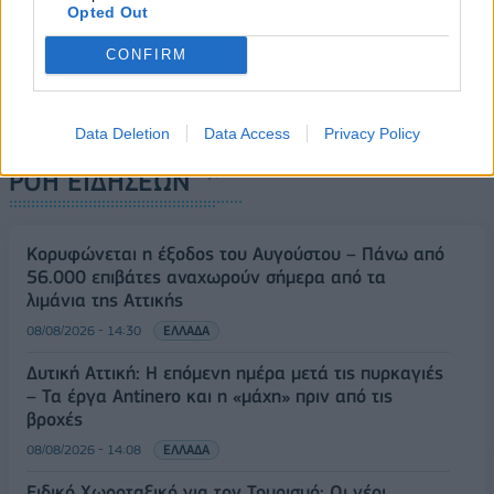
Opted Out
CONFIRM
Data Deletion
Data Access
Privacy Policy
ΡΟΗ ΕΙΔΗΣΕΩΝ
Κορυφώνεται η έξοδος του Αυγούστου – Πάνω από
56.000 επιβάτες αναχωρούν σήμερα από τα
λιμάνια της Αττικής
08/08/2026 - 14:30
ΕΛΛΑΔΑ
Δυτική Αττική: Η επόμενη ημέρα μετά τις πυρκαγιές
– Τα έργα Antinero και η «μάχη» πριν από τις
βροχές
08/08/2026 - 14:08
ΕΛΛΑΔΑ
Ειδικό Χωροταξικό για τον Τουρισμό: Οι νέοι