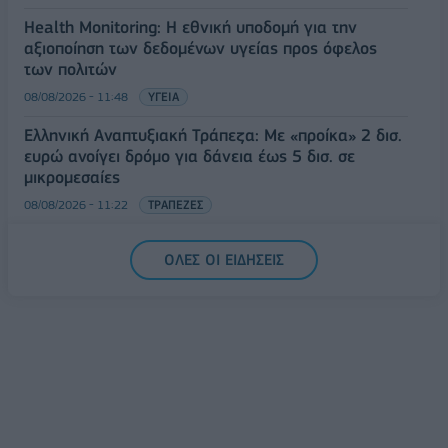
Health Monitoring: Η εθνική υποδομή για την
αξιοποίηση των δεδομένων υγείας προς όφελος
των πολιτών
08/08/2026 - 11:48
ΥΓΕΙΑ
Ελληνική Αναπτυξιακή Τράπεζα: Με «προίκα» 2 δισ.
ευρώ ανοίγει δρόμο για δάνεια έως 5 δισ. σε
μικρομεσαίες
08/08/2026 - 11:22
ΤΡΑΠΕΖΕΣ
5G παντού, 6G στον ορίζοντα: Πού βρίσκεται η
ΟΛΕΣ ΟΙ ΕΙΔΗΣΕΙΣ
Ελλάδα στη μεγάλη τεχνολογική μετάβαση
08/08/2026 - 10:54
ΤΕΧΝΟΛΟΓΙΑ