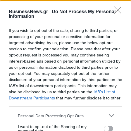
Live στις 15:30 για το Ευρωπαϊκό Παίδων, Ελλάδα-Ισπανία
BusinessNews.gr -
Do Not Process My Personal
Information
Μοκόκα: «Θέλουμε να χτίσουμε
If you wish to opt-out of the sale, sharing to third parties, or
κάτι μεγάλο με την ιδιοκτησία
processing of your personal or sensitive information for
Fourlis: Συμφωνία για την
και τη διοίκηση»
πώληση συμμετοχής στο Sofia
targeted advertising by us, please use the below opt-out
South Ring Mall έναντι 49,35
section to confirm your selection. Please note that after your
εκατ. ευρώ
opt-out request is processed you may continue seeing
interest-based ads based on personal information utilized by
us or personal information disclosed to third parties prior to
your opt-out. You may separately opt-out of the further
Β.Σ. Καρούλιας: Τζίρος 98,7 εκατ. ευρώ και αύξηση κερδών 57% - Τα
disclosure of your personal information by third parties on the
νέα στοιχήματα σε low & non alcohol
IAB’s list of downstream participants. This information may
also be disclosed by us to third parties on the
IAB’s List of
Downstream Participants
that may further disclose it to other
Media: Με ενίσχυση 8 εκατ.
third parties.
ευρώ σε 451 επιχειρήσεις
Χρηματοδότηση 8 εκατ. ευρώ
ξεκίνησε το πρόγραμμα
σε 843 μέσα ενημέρωσης-
Personal Data Processing Opt Outs
στήριξης- Κάλυψη εισφορών
Ξεκίνησε το πενταετές
ΕΔΟΕΑΠ
πρόγραμμα ενίσχυσης του
I want to opt-out of the Sharing of my
personal data.