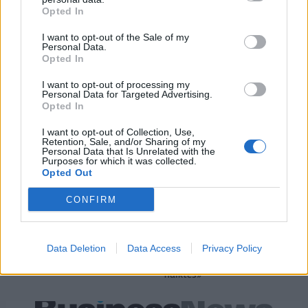
Τύπου
Opted In
I want to opt-out of the Sale of my
Personal Data.
IAB Hellas: Νέα Διοικούσα Επιτροπή και νέο Διοικητικό Συμβούλιο -
Opted In
Πρόεδρος ο Γαληνός Γιαγλής
I want to opt-out of processing my
Personal Data for Targeted Advertising.
Opted In
Η Toyota φέρνει νέα γενιά
Σε κινεζική… πολιορκία η
μπαταριών για τα υβριδικά της
ευρωπαϊκή
I want to opt-out of Collection, Use,
Retention, Sale, and/or Sharing of my
αυτοκινητοβιομηχανία
Personal Data that Is Unrelated with the
Purposes for which it was collected.
Opted Out
Νέο Audi A2 e-tron με στόχο την κορυφή της αποδοτικότητας
CONFIRM
Data Deletion
Data Access
Privacy Policy
Δόξα Λευκάδας: Έβδομη
Platon BC: «Στόχος μας στις
μεταγραφή ο Τζος Σάρμα (vid)
ακαδημίες να εξελίσσονται οι
παίκτες»