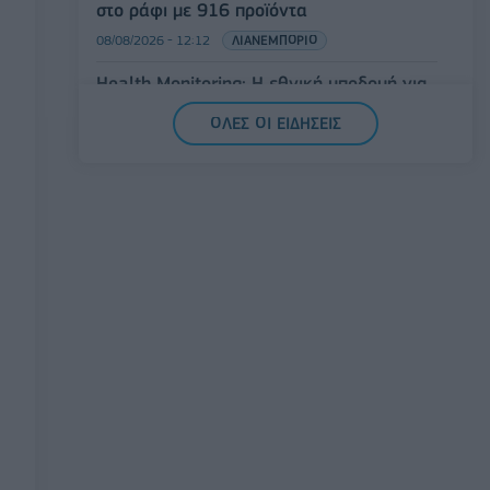
στο ράφι με 916 προϊόντα
08/08/2026 - 12:12
ΛΙΑΝΕΜΠΟΡΙΟ
Health Monitoring: Η εθνική υποδομή για
την αξιοποίηση των δεδομένων υγείας
ΟΛΕΣ ΟΙ ΕΙΔΗΣΕΙΣ
προς όφελος των πολιτών
08/08/2026 - 11:48
ΥΓΕΙΑ
Ελληνική Αναπτυξιακή Τράπεζα: Με
«προίκα» 2 δισ. ευρώ ανοίγει δρόμο για
δάνεια έως 5 δισ. σε μικρομεσαίες
08/08/2026 - 11:22
ΤΡΑΠΕΖΕΣ