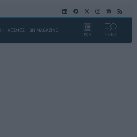
ΚΗ
ΚΟΣΜΟΣ
BN MAGAZINE
ΡΟΗ
ΜΕΝΟΥ