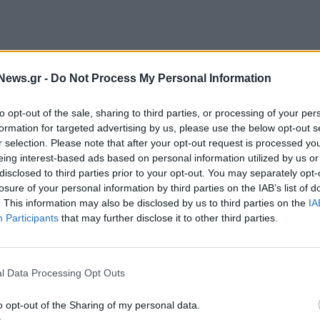
News.gr -
Do Not Process My Personal Information
to opt-out of the sale, sharing to third parties, or processing of your per
formation for targeted advertising by us, please use the below opt-out s
r selection. Please note that after your opt-out request is processed y
eing interest-based ads based on personal information utilized by us or
disclosed to third parties prior to your opt-out. You may separately opt-
ς του χρόνου προβλέπεται να εργαστούμε το
losure of your personal information by third parties on the IAB’s list of
ι εισφορές στο κράτος, με την Ημέρα
. This information may also be disclosed by us to third parties on the
IA
Participants
that may further disclose it to other third parties.
ς την 25η Ιουνίου -μια βελτίωση 3 ημερών σε
η με το 2022
», επισημαίνει το ΚΕΦΙΜ.
l Data Processing Opt Outs
 κράτος που προβλέπονται για το 2024 είναι η
 τελευταίων 10 ετών».
Επιπροσθέτως, «από το
o opt-out of the Sharing of my personal data.
ρολογική επιβάρυνση έχει μειωθεί κατά 6 ημέρες,