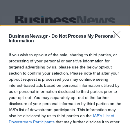
Live στις 13:00, ο αγώνας της Εθνικής Παίδων κόντρα στο Ισραήλ
BusinessNews.gr -
Do Not Process My Personal
Information
Εθνική Κορασίδων: Απέναντι
If you wish to opt-out of the sale, sharing to third parties, or
στη Δανία για το 2/2 στο
Όμιλος ΔΕΗ: Νέα συμφωνία για
Ευρωμπάσκετ (live stream)
processing of your personal or sensitive information for
χαρτοφυλάκιο έργων ΑΠΕ άνω
targeted advertising by us, please use the below opt-out
των 2 GW σε Πολωνία και
Ουγγαρία
section to confirm your selection. Please note that after your
opt-out request is processed you may continue seeing
interest-based ads based on personal information utilized by
us or personal information disclosed to third parties prior to
Fourlis: Συμφωνία για την πώληση συμμετοχής στο Sofia South Ring
your opt-out. You may separately opt-out of the further
Mall έναντι 49,35 εκατ. ευρώ
disclosure of your personal information by third parties on the
IAB’s list of downstream participants. This information may
also be disclosed by us to third parties on the
IAB’s List of
Downstream Participants
that may further disclose it to other
ΣΚΑΪ: Ολοκληρώθηκε η θητεία
του Γρηγόρη Δημητριάδη - Ο
third parties.
Χρηματιστήριο Αθηνών: