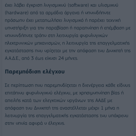
έχει λάβει έγκριση λογισμικού (software) και υλισμικού
(hardware) από τα αρμόδια όργανα ή οποιοδήποτε
πρόσωπο έχει μεταπωλήσει λογισμικό ή παρέχει τεχνική
υποστήριξη για την παραβίαση ή παραποίηση ή επέμβαση με
οποιονδήποτε τρόπο στη λειτουργία φορολογικών
ηλεκτρονικών μηχανισμών, η λειτουργία της επαγγελματικής
εγκατάστασης που ορίζεται με την απόφαση του Διοικητή της
Α.Α.Δ.Ε., από 3 έως είκοσι 24 μήνες.
Παρεμπόδιση ελέγχου
Σε περίπτωση που παρεμποδίζεται η διενέργεια κάθε είδους
επιτόπιου φορολογικού ελέγχου, με χρησιμοποίηση βίας ή
απειλής κατά των ελεγκτικών οργάνων της ΑΑΔΕ με
απόφαση του Διοικητή της αναστέλλεται μέχρι 1 μήνα η
λειτουργία της επαγγελματικής εγκατάστασης του υπόχρεου
στην οποία αφορά ο έλεγχος.