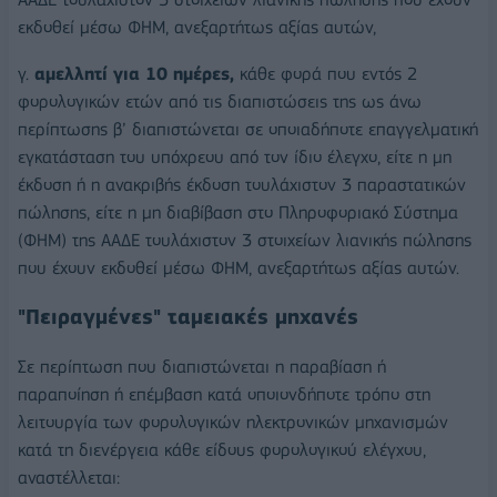
εκδοθεί μέσω ΦΗΜ, ανεξαρτήτως αξίας αυτών,
γ.
αμελλητί για 10 ημέρες,
κάθε φορά που εντός 2
φορολογικών ετών από τις διαπιστώσεις της ως άνω
περίπτωσης β’ διαπιστώνεται σε οποιαδήποτε επαγγελματική
εγκατάσταση του υπόχρεου από τον ίδιο έλεγχο, είτε η μη
έκδοση ή η ανακριβής έκδοση τουλάχιστον 3 παραστατικών
πώλησης, είτε η μη διαβίβαση στο Πληροφοριακό Σύστημα
(ΦΗΜ) της ΑΑΔΕ τουλάχιστον 3 στοιχείων λιανικής πώλησης
που έχουν εκδοθεί μέσω ΦΗΜ, ανεξαρτήτως αξίας αυτών.
"Πειραγμένες" ταμειακές μηχανές
Σε περίπτωση που διαπιστώνεται η παραβίαση ή
παραποίηση ή επέμβαση κατά οποιονδήποτε τρόπο στη
λειτουργία των φορολογικών ηλεκτρονικών μηχανισμών
κατά τη διενέργεια κάθε είδους φορολογικού ελέγχου,
αναστέλλεται: