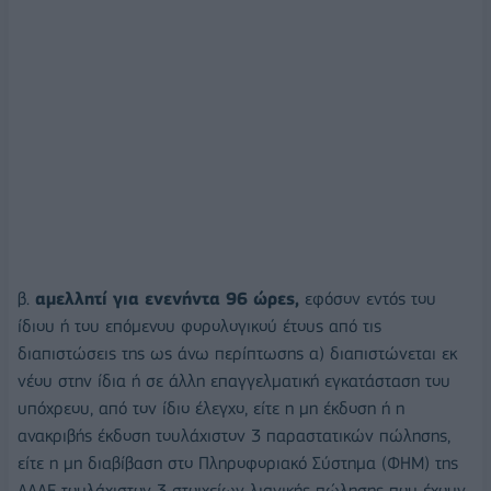
β.
αμελλητί για ενενήντα 96 ώρες,
εφόσον εντός του
ίδιου ή του επόμενου φορολογικού έτους από τις
διαπιστώσεις της ως άνω περίπτωσης α) διαπιστώνεται εκ
νέου στην ίδια ή σε άλλη επαγγελματική εγκατάσταση του
υπόχρεου, από τον ίδιο έλεγχο, είτε η μη έκδοση ή η
ανακριβής έκδοση τουλάχιστον 3 παραστατικών πώλησης,
είτε η μη διαβίβαση στο Πληροφοριακό Σύστημα (ΦΗΜ) της
ΑΑΔΕ τουλάχιστον 3 στοιχείων λιανικής πώλησης που έχουν