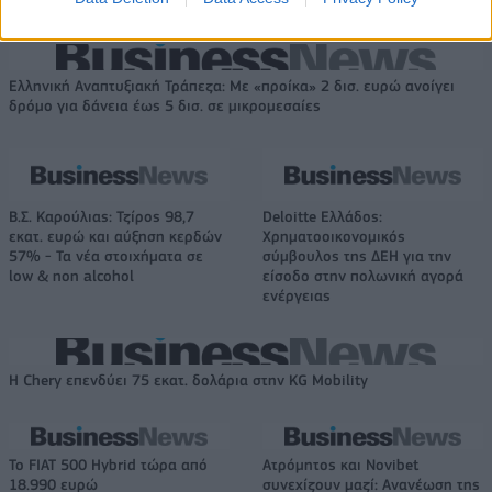
του Ευρωμπάσκετ (live stream)
και ο Ρόις Γουάιτ!
Ελληνική Αναπτυξιακή Τράπεζα: Με «προίκα» 2 δισ. ευρώ ανοίγει
δρόμο για δάνεια έως 5 δισ. σε μικρομεσαίες
Β.Σ. Καρούλιας: Τζίρος 98,7
Deloitte Ελλάδος:
εκατ. ευρώ και αύξηση κερδών
Χρηματοοικονομικός
57% - Τα νέα στοιχήματα σε
σύμβουλος της ΔΕΗ για την
low & non alcohol
είσοδο στην πολωνική αγορά
ενέργειας
Η Chery επενδύει 75 εκατ. δολάρια στην KG Mobility
Το FIAT 500 Hybrid τώρα από
Ατρόμητος και Novibet
18.990 ευρώ
συνεχίζουν μαζί: Ανανέωση της