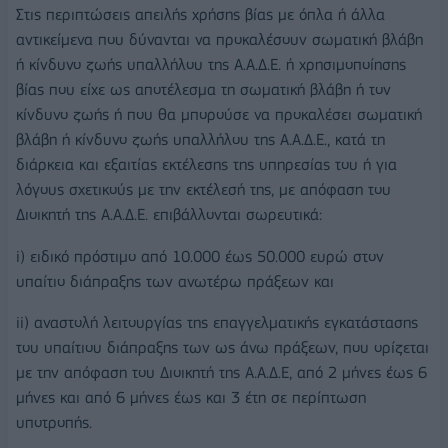
Στις περιπτώσεις απειλής χρήσης βίας με όπλα ή άλλα
αντικείμενα που δύνανται να προκαλέσουν σωματική βλάβη
ή κίνδυνο ζωής υπαλλήλου της Α.Α.Δ.Ε. ή χρησιμοποίησης
βίας που είχε ως αποτέλεσμα τη σωματική βλάβη ή τον
κίνδυνο ζωής ή που θα μπορούσε να προκαλέσει σωματική
βλάβη ή κίνδυνο ζωής υπαλλήλου της Α.Α.Δ.Ε., κατά τη
διάρκεια και εξαιτίας εκτέλεσης της υπηρεσίας του ή για
λόγους σχετικούς με την εκτέλεσή της, με απόφαση του
Διοικητή της Α.Α.Δ.Ε. επιβάλλονται σωρευτικά:
i) ειδικό πρόστιμο από 10.000 έως 50.000 ευρώ στον
υπαίτιο διάπραξης των ανωτέρω πράξεων και
ii) αναστολή λειτουργίας της επαγγελματικής εγκατάστασης
του υπαίτιου διάπραξης των ως άνω πράξεων, που ορίζεται
με την απόφαση του Διοικητή της Α.Α.Δ.Ε, από 2 μήνες έως 6
μήνες και από 6 μήνες έως και 3 έτη σε περίπτωση
υποτροπής.