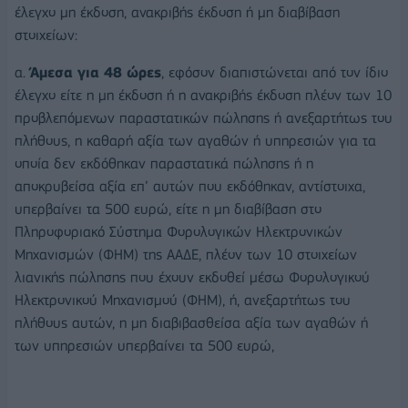
έλεγχο μη έκδοση, ανακριβής έκδοση ή μη διαβίβαση
στοιχείων:
α.
Άμεσα για 48 ώρες
, εφόσον διαπιστώνεται από τον ίδιο
έλεγχο είτε η μη έκδοση ή η ανακριβής έκδοση πλέον των 10
προβλεπόμενων παραστατικών πώλησης ή ανεξαρτήτως του
πλήθους, η καθαρή αξία των αγαθών ή υπηρεσιών για τα
οποία δεν εκδόθηκαν παραστατικά πώλησης ή η
αποκρυβείσα αξία επ’ αυτών που εκδόθηκαν, αντίστοιχα,
υπερβαίνει τα 500 ευρώ, είτε η μη διαβίβαση στο
Πληροφοριακό Σύστημα Φορολογικών Ηλεκτρονικών
Μηχανισμών (ΦΗΜ) της ΑΑΔΕ, πλέον των 10 στοιχείων
λιανικής πώλησης που έχουν εκδοθεί μέσω Φορολογικού
Ηλεκτρονικού Μηχανισμού (ΦΗΜ), ή, ανεξαρτήτως του
πλήθους αυτών, η μη διαβιβασθείσα αξία των αγαθών ή
των υπηρεσιών υπερβαίνει τα 500 ευρώ,