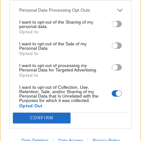
Γιάννης Αλαφούζος επιστρέφει
Εβδομαδιαία άνοδος 1,76%,
στη θέση του CEO
Personal Data Processing Opt Outs
κέρδη 23,31% από τις αρχές
του έτους
I want to opt-out of the Sharing of my
personal data.
Opted In
Media: Με ενίσχυση 8 εκατ. ευρώ σε 451 επιχειρήσεις ξεκίνησε το
I want to opt-out of the Sale of my
πρόγραμμα στήριξης- Κάλυψη εισφορών ΕΔΟΕΑΠ
Personal Data.
Opted In
I want to opt-out of processing my
Personal Data for Targeted Advertising.
Η Toyota φέρνει νέα γενιά
Σε κινεζική… πολιορκία η
Opted In
μπαταριών για τα υβριδικά της
ευρωπαϊκή
αυτοκινητοβιομηχανία
I want to opt-out of Collection, Use,
Retention, Sale, and/or Sharing of my
Personal Data that Is Unrelated with the
Purposes for which it was collected.
Opted Out
Νέο Audi A2 e-tron με στόχο την κορυφή της αποδοτικότητας
CONFIRM
Εθνική Νεανίδων: Με τη
WNBA Draft: Μετά τον Καντέρ
Βουλγαρία για τις θέσεις 5-8
θέλει να δηλώσει συμμετοχή
Data Deletion
Data Access
Privacy Policy