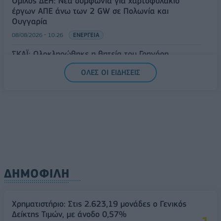
Όμιλος ΔΕΗ: Νέα συμφωνία για χαρτοφυλάκιο
έργων ΑΠΕ άνω των 2 GW σε Πολωνία και
Ουγγαρία
08/08/2026 - 10:26
ΕΝΕΡΓΕΙΑ
ΣΚΑΪ: Ολοκληρώθηκε η θητεία του Γρηγόρη
Δημητριάδη - Ο Γιάννης Αλαφούζος επιστρέφει στη
ΟΛΕΣ ΟΙ ΕΙΔΗΣΕΙΣ
θέση του CEO
08/08/2026 - 10:02
MEDIA
ΔΗΜΟΦΙΛΗ
Χρηματιστήριο: Στις 2.623,19 μονάδες ο Γενικός
Δείκτης Τιμών, με άνοδο 0,57%