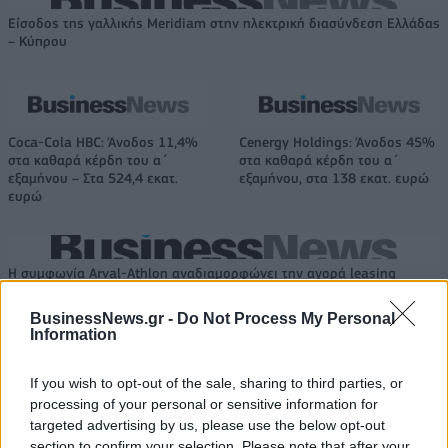
Είσοδος της γαλλικής Meridiam στην ηλεκτρική διασύνδεση Ελλάδας
– Κύπρου
Coca-Cola HBC: Άνοδος 11,4%
Cenergy Holdings: Άνοδος 45%
στα καθαρά κέρδη του α΄
στα καθαρά κέρδη του α΄
εξαμήνου – Στα 524,4 εκατ.
εξαμήνου, στα 138 εκατ. ευρώ
ευρώ
Η συμφωνία Arval-Athlon αναδιαμορφώνει την αγορά leasing
BusinessNews.gr -
Do Not Process My Personal
Information
VW: Η δύσκολη εξίσωση της
Alpha Bank: Για πρώτη φορά το
αναδιάρθρωσης
Αρχαίο Θέατρο Επιδαύρου
If you wish to opt-out of the sale, sharing to third parties, or
άνοιξε τις πύλες του σε όλους
processing of your personal or sensitive information for
targeted advertising by us, please use the below opt-out
section to confirm your selection. Please note that after your