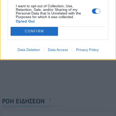
δημοσίων επενδύσεων για
μονάδες - Άνοδος για
I want to opt-out of Collection, Use,
την αντιμετώπιση των
ΟΠΑΠ, Σαράντη, ΤΙΤΑΝ
Retention, Sale, and/or Sharing of my
συνεπειών της κλιματικής
Personal Data that Is Unrelated with the
13/06/2024 - 17:58
Purposes for which it was collected.
αλλαγής
Opted Out
13/06/2024 - 17:13
CONFIRM
Data Deletion
Data Access
Privacy Policy
ΡΟΗ ΕΙΔΗΣΕΩΝ