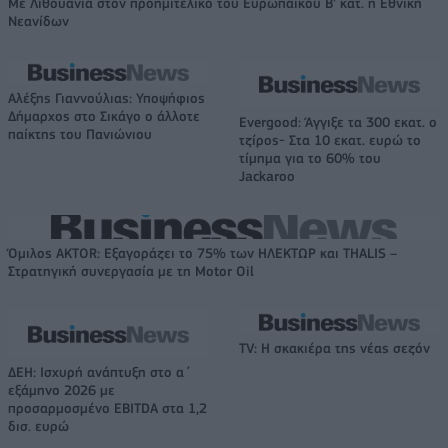
Με Λιθουανία στον προημιτελικό του Ευρωπαϊκού Β' κατ. η Εθνική
Νεανίδων
Αλέξης Γιαννούλιας: Υποψήφιος
Δήμαρχος στο Σικάγο ο άλλοτε
Evergood: Άγγιξε τα 300 εκατ. ο
παίκτης του Πανιώνιου
τζίρος- Στα 10 εκατ. ευρώ το
τίμημα για το 60% του
Jackaroo
Όμιλος AKTOR: Εξαγοράζει το 75% των ΗΛΕΚΤΩΡ και THALIS –
Στρατηγική συνεργασία με τη Motor Oil
TV: Η σκακιέρα της νέας σεζόν
ΔΕΗ: Ισχυρή ανάπτυξη στο α΄
εξάμηνο 2026 με
προσαρμοσμένο EBITDA στα 1,2
δισ. ευρώ