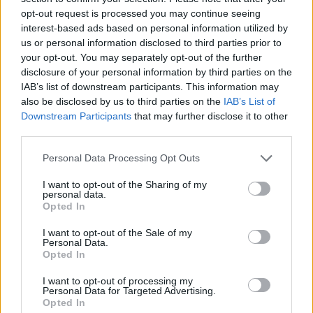
ESG Report 2025: Πώς η ΑΒ Βασιλόπουλος μετατρέπει τη
opt-out request is processed you may continue seeing
βιωσιμότητα σε καθημερινή πράξη
interest-based ads based on personal information utilized by
us or personal information disclosed to third parties prior to
your opt-out. You may separately opt-out of the further
disclosure of your personal information by third parties on the
Stoiximan: «Πού ήσουν;» στις μεγάλες στιγμές του Ολυμπιακού
IAB’s list of downstream participants. This information may
also be disclosed by us to third parties on the
IAB’s List of
Downstream Participants
that may further disclose it to other
third parties.
ΠΕΡΙΣΣΌΤΕΡΑ ΣΕ ΑΥΤΉ ΤΗΝ ΚΑΤΗΓΟΡΊΑ
Personal Data Processing Opt Outs
I want to opt-out of the Sharing of my
personal data.
Opted In
I want to opt-out of the Sale of my
Personal Data.
Opted In
I want to opt-out of processing my
Χρ. Σταϊκούρας: Ενισχύεται
Personal Data for Targeted Advertising.
Χρηματιστήριο: Πτώση
το εθνικό πρόγραμμα
Opted In
0,88%, κάτω από τις 1440