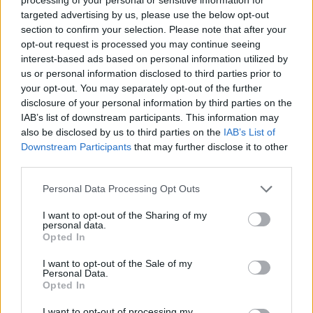
targeted advertising by us, please use the below opt-out
section to confirm your selection. Please note that after your
opt-out request is processed you may continue seeing
Το FIAT 500 Hybrid τώρα από
Ατρόμητος και Novibet
interest-based ads based on personal information utilized by
18.990 ευρώ
συνεχίζουν μαζί: Ανανέωση της
συνεργασίας τους μέχρι το
us or personal information disclosed to third parties prior to
2028
your opt-out. You may separately opt-out of the further
disclosure of your personal information by third parties on the
IAB’s list of downstream participants. This information may
also be disclosed by us to third parties on the
IAB’s List of
18η συνεχόμενη χρονιά για τον ΟΤΕ στη διεθνή σειρά δεικτών
Downstream Participants
that may further disclose it to other
FTSE4Good
third parties.
Personal Data Processing Opt Outs
Alpha Bank: Για πρώτη φορά το Αρχαίο Θέατρο Επιδαύρου άνοιξε τις
I want to opt-out of the Sharing of my
πύλες του σε όλους
personal data.
Opted In
I want to opt-out of the Sale of my
Personal Data.
Opted In
ΠΕΡΙΣΣΌΤΕΡΑ ΣΕ ΑΥΤΉ ΤΗΝ ΚΑΤΗΓΟΡΊΑ
I want to opt-out of processing my