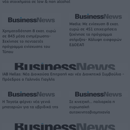
νέα στοιχήματα σε low & non alcohol
Media: Με ενίσχυση 8 εκατ.
ευρώ σε 451 επιχειρήσεις
Χρηματοδότηση 8 εκατ. ευρώ
ξεκίνησε το πρόγραμμα
σε 843 μέσα ενημέρωσης-
στήριξης- Κάλυψη εισφορών
Ξεκίνησε το πενταετές
ΕΔΟΕΑΠ
πρόγραμμα ενίσχυσης του
Τύπου
IAB Hellas: Νέα Διοικούσα Επιτροπή και νέο Διοικητικό Συμβούλιο -
Πρόεδρος ο Γαληνός Γιαγλής
Η Toyota φέρνει νέα γενιά
Σε κινεζική… πολιορκία η
μπαταριών για τα υβριδικά της
ευρωπαϊκή
αυτοκινητοβιομηχανία