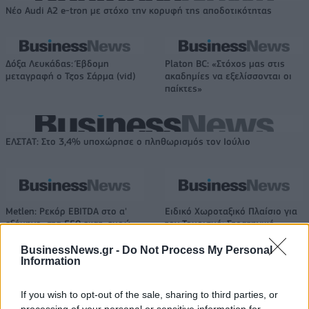
Νέο Audi A2 e-tron με στόχο την κορυφή της αποδοτικότητας
Δόξα Λευκάδας: Έβδομη
Platon BC: «Στόχος μας στις
μεταγραφή ο Τζος Σάρμα (vid)
ακαδημίες να εξελίσσονται οι
παίκτες»
ΕΛΣΤΑΤ: Στο 3,4% υποχώρησε ο πληθωρισμός τον Ιούλιο
Metlen: Ρεκόρ EBITDA στο α'
Ειδικό Χωροταξικό Πλαίσιο για
εξάμηνο, στα 550 εκατ. ευρώ –
τον Τουρισμό: Στρατηγικό
Καθαρά κέρδη 313 εκατ. ευρώ
εργαλείο για βιώσιμη
τουριστική ανάπτυξη
BusinessNews.gr -
Do Not Process My Personal
Information
If you wish to opt-out of the sale, sharing to third parties, or
Η Chery επενδύει 75 εκατ. δολάρια στην KG Mobility
processing of your personal or sensitive information for