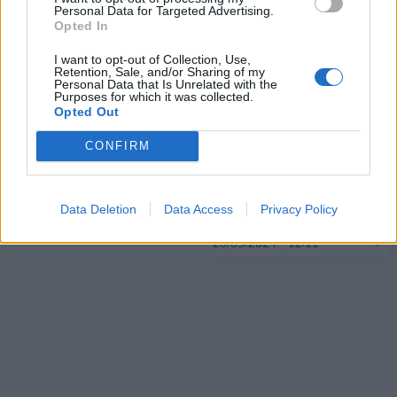
Personal Data for Targeted Advertising.
Opted In
I want to opt-out of Collection, Use,
Retention, Sale, and/or Sharing of my
Personal Data that Is Unrelated with the
Purposes for which it was collected.
Opted Out
ΔΥΠΑ: Μειώθηκαν κατά
Χρηματιστήριο: Στις
CONFIRM
10,8% οι εγγεγραμμένοι
1.502,32 μονάδες ο
άνεργοι τον Απρίλιο του
Γενικός Δείκτης Τιμών, με
2024 σε σχέση με τον
άνοδο 0,80%
Data Deletion
Data Access
Privacy Policy
προηγούμενο μήνα
20/05/2024 - 11:01
20/05/2024 - 12:11