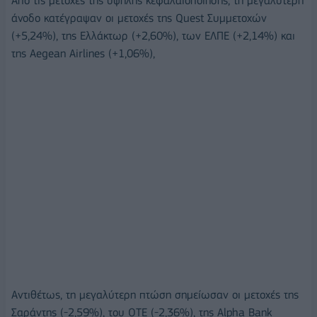
Από τις μετοχές της υψηλής κεφαλαιοποίησης, τη μεγαλύτερη
άνοδο κατέγραψαν οι μετοχές της Quest Συμμετοχών
(+5,24%), της Ελλάκτωρ (+2,60%), των ΕΛΠΕ (+2,14%) και
της Aegean Airlines (+1,06%),
Αντιθέτως, τη μεγαλύτερη πτώση σημείωσαν οι μετοχές της
Σαράντης (-2,59%), του ΟΤΕ (-2,36%), της Alpha Bank