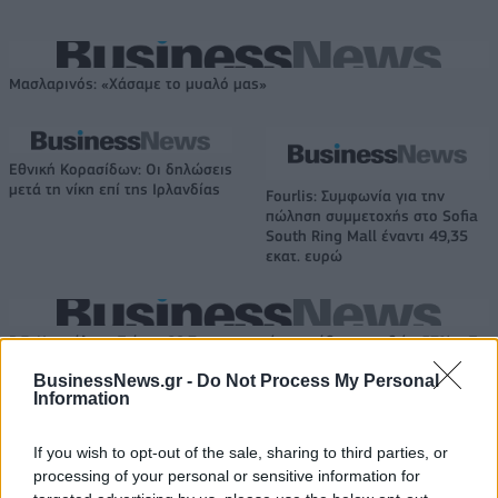
Μασλαρινός: «Χάσαμε το μυαλό μας»
Εθνική Κορασίδων: Οι δηλώσεις
μετά τη νίκη επί της Ιρλανδίας
Fourlis: Συμφωνία για την
πώληση συμμετοχής στο Sofia
South Ring Mall έναντι 49,35
εκατ. ευρώ
Β.Σ. Καρούλιας: Τζίρος 98,7 εκατ. ευρώ και αύξηση κερδών 57% - Τα
νέα στοιχήματα σε low & non alcohol
BusinessNews.gr -
Do Not Process My Personal
Information
Media: Με ενίσχυση 8 εκατ.
If you wish to opt-out of the sale, sharing to third parties, or
ευρώ σε 451 επιχειρήσεις
Deloitte Ελλάδος:
processing of your personal or sensitive information for
ξεκίνησε το πρόγραμμα
Χρηματοοικονομικός