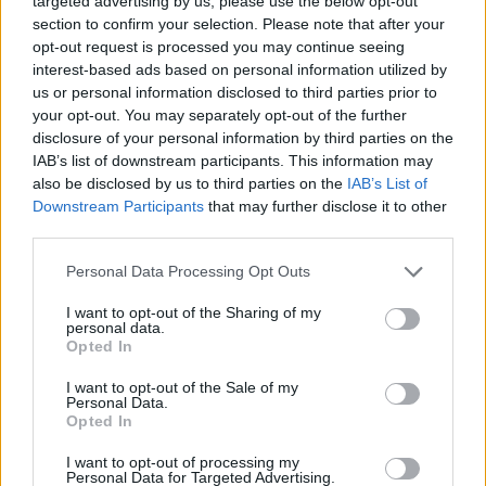
targeted advertising by us, please use the below opt-out
στήριξης- Κάλυψη εισφορών
σύμβουλος της ΔΕΗ για την
section to confirm your selection. Please note that after your
ΕΔΟΕΑΠ
είσοδο στην πολωνική αγορά
opt-out request is processed you may continue seeing
ενέργειας
interest-based ads based on personal information utilized by
us or personal information disclosed to third parties prior to
your opt-out. You may separately opt-out of the further
disclosure of your personal information by third parties on the
IAB Hellas: Νέα Διοικούσα Επιτροπή και νέο Διοικητικό Συμβούλιο -
Πρόεδρος ο Γαληνός Γιαγλής
IAB’s list of downstream participants. This information may
also be disclosed by us to third parties on the
IAB’s List of
Downstream Participants
that may further disclose it to other
third parties.
Η Toyota φέρνει νέα γενιά
Σε κινεζική… πολιορκία η
μπαταριών για τα υβριδικά της
ευρωπαϊκή
Personal Data Processing Opt Outs
αυτοκινητοβιομηχανία
I want to opt-out of the Sharing of my
personal data.
Opted In
Νέο Audi A2 e-tron με στόχο την κορυφή της αποδοτικότητας
I want to opt-out of the Sale of my
Personal Data.
Opted In
Ο Ένες Καντέρ θέλει να
Γιαννακόπουλος: «Όταν σου
I want to opt-out of processing my
δηλώσει συμμετοχή στο ντραφτ
ρίχνουν μια πέτρα, τους
Personal Data for Targeted Advertising.
του WNBA!
καταστρέφεις» (vid)