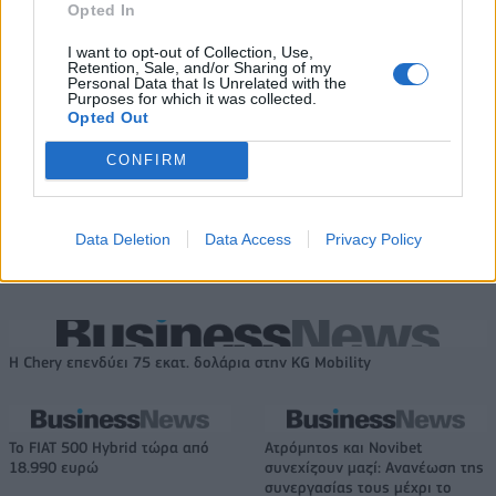
Opted In
I want to opt-out of Collection, Use,
Retention, Sale, and/or Sharing of my
Personal Data that Is Unrelated with the
ΕΛΣΤΑΤ: Στο 3,4% υποχώρησε ο πληθωρισμός τον Ιούλιο
Purposes for which it was collected.
Opted Out
CONFIRM
Χρηματοδότηση 8 εκατ. ευρώ
Metlen: Ρεκόρ EBITDA στο α'
σε 843 μέσα ενημέρωσης-
εξάμηνο, στα 550 εκατ. ευρώ –
Ξεκίνησε το πενταετές
Καθαρά κέρδη 313 εκατ. ευρώ
Data Deletion
Data Access
Privacy Policy
πρόγραμμα ενίσχυσης του
Τύπου
Η Chery επενδύει 75 εκατ. δολάρια στην KG Mobility
Το FIAT 500 Hybrid τώρα από
Ατρόμητος και Novibet
18.990 ευρώ
συνεχίζουν μαζί: Ανανέωση της
συνεργασίας τους μέχρι το