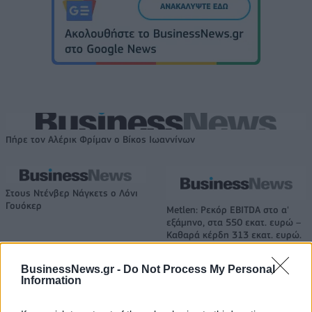
Πήρε τον Αλέρικ Φρίμαν ο Βίκος Ιωαννίνων
Στους Ντένβερ Νάγκετς ο Λόνι
Γουόκερ
Metlen: Ρεκόρ EBITDA στο α'
εξάμηνο, στα 550 εκατ. ευρώ –
Καθαρά κέρδη 313 εκατ. ευρώ.
BusinessNews.gr -
Do Not Process My Personal
Information
HELLENiQ ENERGY: Κέρδη 393 εκατ. ευρώ στο α' εξάμηνο – Στα 734
εκατ. ευρώ τα EBITDA