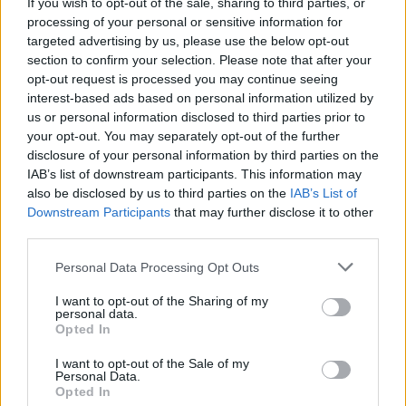
If you wish to opt-out of the sale, sharing to third parties, or
processing of your personal or sensitive information for
targeted advertising by us, please use the below opt-out
TV: Η σκακιέρα της νέας σεζόν
section to confirm your selection. Please note that after your
Viohalco: Αυξημένος κατά 14%
opt-out request is processed you may continue seeing
ο τζίρος στο α' εξάμηνο, στα 4,3
interest-based ads based on personal information utilized by
δισ. ευρώ – Στα 446 εκατ. ευρώ
us or personal information disclosed to third parties prior to
τα EBITDA
your opt-out. You may separately opt-out of the further
disclosure of your personal information by third parties on the
IAB’s list of downstream participants. This information may
also be disclosed by us to third parties on the
IAB’s List of
IAB Hellas: Νέα Διοικούσα Επιτροπή και νέο Διοικητικό Συμβούλιο -
Downstream Participants
that may further disclose it to other
Πρόεδρος ο Γαληνός Γιαγλής
third parties.
Personal Data Processing Opt Outs
Νέο Audi A2 e-tron με στόχο
Η Chery επενδύει 75 εκατ.
την κορυφή της
δολάρια στην KG Mobility
I want to opt-out of the Sharing of my
personal data.
αποδοτικότητας
Opted In
I want to opt-out of the Sale of my
Personal Data.
Το FIAT 500 Hybrid τώρα από 18.990 ευρώ
Opted In