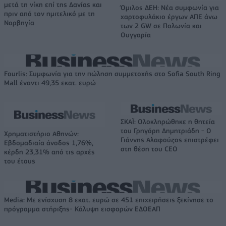
μετά τη νίκη επί της Δανίας και
Όμιλος ΔΕΗ: Νέα συμφωνία για
πριν από τον ημιτελικό με τη
χαρτοφυλάκιο έργων ΑΠΕ άνω
Νορβηγία
των 2 GW σε Πολωνία και
Ουγγαρία
Fourlis: Συμφωνία για την πώληση συμμετοχής στο Sofia South Ring
Mall έναντι 49,35 εκατ. ευρώ
ΣΚΑΪ: Ολοκληρώθηκε η θητεία
του Γρηγόρη Δημητριάδη - Ο
Χρηματιστήριο Αθηνών:
Γιάννης Αλαφούζος επιστρέφει
Εβδομαδιαία άνοδος 1,76%,
στη θέση του CEO
κέρδη 23,31% από τις αρχές
του έτους
Media: Με ενίσχυση 8 εκατ. ευρώ σε 451 επιχειρήσεις ξεκίνησε το
πρόγραμμα στήριξης- Κάλυψη εισφορών ΕΔΟΕΑΠ