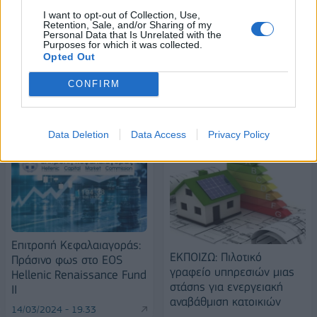
I want to opt-out of Collection, Use,
Alpha Bank: Για πρώτη φορά το Αρχαίο Θέατρο Επιδαύρου άνοιξε τις
Retention, Sale, and/or Sharing of my
πύλες του σε όλους
Personal Data that Is Unrelated with the
Purposes for which it was collected.
Opted Out
CONFIRM
ΠΕΡΙΣΣΌΤΕΡΑ ΣΕ ΑΥΤΉ ΤΗΝ ΚΑΤΗΓΟΡΊΑ
Data Deletion
Data Access
Privacy Policy
Επιτροπή Κεφαλαιαγοράς:
ΕΚΠΟΙΖΩ: Πιλοτικό
Πράσινο φως στο EOS
γραφείο υπηρεσιών μιας
Hellenic Renaissance Fund
στάσης για ενεργειακή
II
αναβάθμιση κατοικιών
14/03/2024 - 19:33