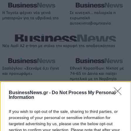
Η Toyota φέρνει νέα γενιά
Σε κινεζική… πολιορκία η
μπαταριών για τα υβριδικά της
ευρωπαϊκή
αυτοκινητοβιομηχανία
Νέο Audi A2 e-tron με στόχο την κορυφή της αποδοτικότητας
Σασλόγλου: «Ξεχνάμε ό,τι έγινε
Εθνική Κορασίδων: Νίκησε με
και προχωράμε»
74-65 τη Δανία και παίζει
ημιτελικό με τη Νορβηγία
BusinessNews.gr -
Do Not Process My Personal
Information
Ελληνική Αναπτυξιακή Τράπεζα: Με «προίκα» 2 δισ. ευρώ ανοίγει
δρόμο για δάνεια έως 5 δισ. σε μικρομεσαίες
If you wish to opt-out of the sale, sharing to third parties, or
processing of your personal or sensitive information for
targeted advertising by us, please use the below opt-out
section to confirm your selection. Please note that after your