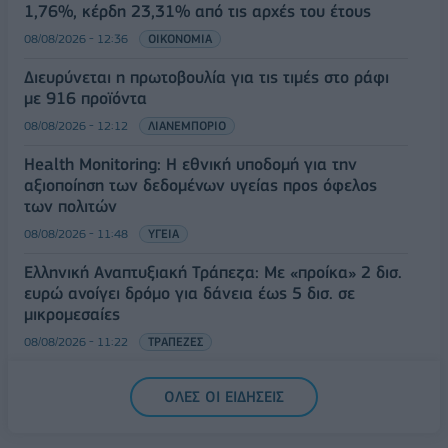
1,76%, κέρδη 23,31% από τις αρχές του έτους
08/08/2026 - 12:36
ΟΙΚΟΝΟΜΙΑ
Διευρύνεται η πρωτοβουλία για τις τιμές στο ράφι
με 916 προϊόντα
08/08/2026 - 12:12
ΛΙΑΝΕΜΠΟΡΙΟ
Health Monitoring: Η εθνική υποδομή για την
αξιοποίηση των δεδομένων υγείας προς όφελος
των πολιτών
08/08/2026 - 11:48
ΥΓΕΙΑ
Ελληνική Αναπτυξιακή Τράπεζα: Με «προίκα» 2 δισ.
ευρώ ανοίγει δρόμο για δάνεια έως 5 δισ. σε
μικρομεσαίες
08/08/2026 - 11:22
ΤΡΑΠΕΖΕΣ
5G παντού, 6G στον ορίζοντα: Πού βρίσκεται η
ΟΛΕΣ ΟΙ ΕΙΔΗΣΕΙΣ
Ελλάδα στη μεγάλη τεχνολογική μετάβαση
08/08/2026 - 10:54
ΤΕΧΝΟΛΟΓΙΑ