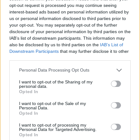
opt-out request is processed you may continue seeing
Β.Σ. Καρούλιας: Τζίρος 98,7
Deloitte Ελλάδος:
εκατ. ευρώ και αύξηση κερδών
Χρηματοοικονομικός
interest-based ads based on personal information utilized by
57% - Τα νέα στοιχήματα σε
σύμβουλος της ΔΕΗ για την
us or personal information disclosed to third parties prior to
low & non alcohol
είσοδο στην πολωνική αγορά
your opt-out. You may separately opt-out of the further
ενέργειας
disclosure of your personal information by third parties on the
IAB’s list of downstream participants. This information may
also be disclosed by us to third parties on the
IAB’s List of
Downstream Participants
that may further disclose it to other
Η Chery επενδύει 75 εκατ. δολάρια στην KG Mobility
third parties.
Personal Data Processing Opt Outs
Το FIAT 500 Hybrid τώρα από
Ατρόμητος και Novibet
18.990 ευρώ
συνεχίζουν μαζί: Ανανέωση της
I want to opt-out of the Sharing of my
personal data.
συνεργασίας τους μέχρι το
Opted In
2028
I want to opt-out of the Sale of my
Personal Data.
Opted In
18η συνεχόμενη χρονιά για τον ΟΤΕ στη διεθνή σειρά δεικτών
FTSE4Good
I want to opt-out of processing my
Personal Data for Targeted Advertising.
Opted In