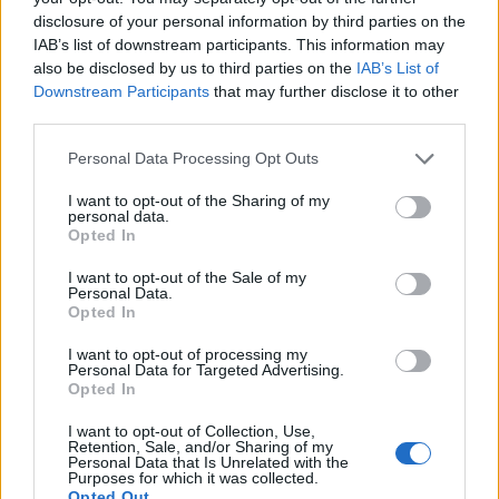
disclosure of your personal information by third parties on the
IAB’s list of downstream participants. This information may
Η Chery επενδύει 75 εκατ. δολάρια στην KG Mobility
also be disclosed by us to third parties on the
IAB’s List of
Downstream Participants
that may further disclose it to other
third parties.
Το FIAT 500 Hybrid τώρα από
Ατρόμητος και Novibet
18.990 ευρώ
συνεχίζουν μαζί: Ανανέωση της
Personal Data Processing Opt Outs
συνεργασίας τους μέχρι το
2028
I want to opt-out of the Sharing of my
personal data.
Opted In
I want to opt-out of the Sale of my
18η συνεχόμενη χρονιά για τον ΟΤΕ στη διεθνή σειρά δεικτών
Personal Data.
FTSE4Good
Opted In
I want to opt-out of processing my
Personal Data for Targeted Advertising.
Alpha Bank: Για πρώτη φορά το Αρχαίο Θέατρο Επιδαύρου άνοιξε τις
Opted In
πύλες του σε όλους
I want to opt-out of Collection, Use,
Retention, Sale, and/or Sharing of my
Personal Data that Is Unrelated with the
Purposes for which it was collected.
Opted Out