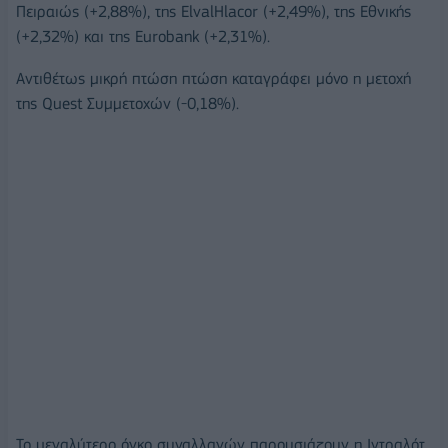
Πειραιώς (+2,88%), της ElvalHlacor (+2,49%), της Εθνικής
(+2,32%) και της Eurobank (+2,31%).
Αντιθέτως μικρή πτώση πτώση καταγράφει μόνο η μετοχή
της Quest Συμμετοχών (-0,18%).
Το μεγαλύτερο όγκο συναλλαγών παρουσιάζουν η Ιντραλότ