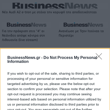
Νέο Audi A2 e-tron με στόχο την κορυφή της αποδοτικότητας
Για την πρόκριση στις "4" οι
Ανανέωσε με Τζον Ιτούνας το
Νεάνιδες απόψε κόντρα στη
Περιστέρι
Λιθουανία (live stream)
BusinessNews.gr -
Do Not Process My Personal
Ειδικό Χωροταξικό Πλαίσιο για τον Τουρισμό: Στρατηγικό εργαλείο
Information
για βιώσιμη τουριστική ανάπτυξη
If you wish to opt-out of the sale, sharing to third parties, or
processing of your personal or sensitive information for
targeted advertising by us, please use the below opt-out
HELLENiQ ENERGY: Κέρδη 393
ΣΤΑΣΥ: 29,4 χλμ. νέων
section to confirm your selection. Please note that after your
εκατ. ευρώ στο α' εξάμηνο –
σιδηροτροχιών στο Μετρό της
opt-out request is processed you may continue seeing
Στα 734 εκατ. ευρώ τα EBITDA
Αθήνας - Στο τελικό στάδιο το
interest-based ads based on personal information utilized by
μεγαλύτερο έργο αναβάθμισης
us or personal information disclosed to third parties prior to
your opt-out. You may separately opt-out of the further