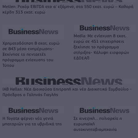
Metlen: Ρεκόρ EBITDA στο α' εξάμηνο, στα 550 εκατ. ευρώ – Καθαρά
κέρδη 313 εκατ. ευρώ
Media: Με ενίσχυση 8 εκατ.
ευρώ σε 451 επιχειρήσεις
Χρηματοδότηση 8 εκατ. ευρώ
ξεκίνησε το πρόγραμμα
σε 843 μέσα ενημέρωσης-
στήριξης- Κάλυψη εισφορών
Ξεκίνησε το πενταετές
ΕΔΟΕΑΠ
πρόγραμμα ενίσχυσης του
Τύπου
IAB Hellas: Νέα Διοικούσα Επιτροπή και νέο Διοικητικό Συμβούλιο -
Πρόεδρος ο Γαληνός Γιαγλής
Η Toyota φέρνει νέα γενιά
Σε κινεζική… πολιορκία η
μπαταριών για τα υβριδικά της
ευρωπαϊκή
αυτοκινητοβιομηχανία