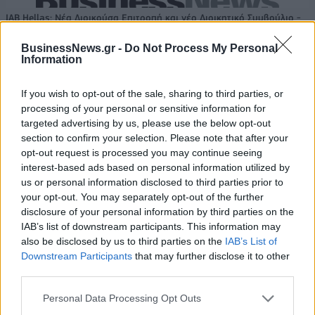
IAB Hellas: Νέα Διοικούσα Επιτροπή και νέο Διοικητικό Συμβούλιο -
Πρόεδρος ο Γαληνός Γιαγλής
BusinessNews.gr -
Do Not Process My Personal
Information
Νέο Audi A2 e-tron με στόχο
Η Chery επενδύει 75 εκατ.
If you wish to opt-out of the sale, sharing to third parties, or
την κορυφή της
δολάρια στην KG Mobility
processing of your personal or sensitive information for
αποδοτικότητας
targeted advertising by us, please use the below opt-out
section to confirm your selection. Please note that after your
opt-out request is processed you may continue seeing
Το FIAT 500 Hybrid τώρα από 18.990 ευρώ
interest-based ads based on personal information utilized by
us or personal information disclosed to third parties prior to
your opt-out. You may separately opt-out of the further
disclosure of your personal information by third parties on the
Ντουράντ: "Ο Γιάννης θα
Οι διακοπές των Γάλλων του
IAB’s list of downstream participants. This information may
μπορούσε να 'ναι ο κορυφαίος
Παναθηναϊκού με τέσσερις
also be disclosed by us to third parties on the
IAB’s List of
όλων"! (vid)
συμπατριώτες τους στη Μύκονο
Downstream Participants
that may further disclose it to other
(pic)
third parties.
Personal Data Processing Opt Outs
Είσοδος της γαλλικής Meridiam στην ηλεκτρική διασύνδεση Ελλάδας