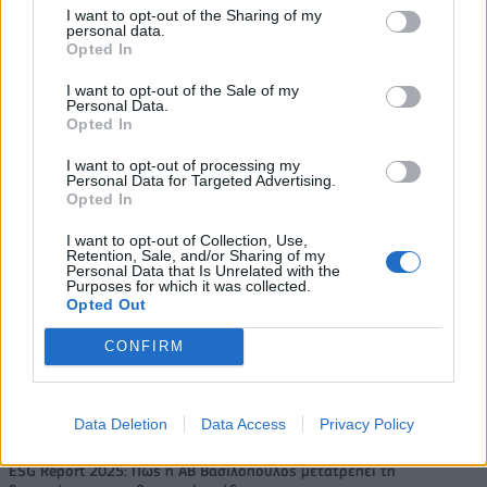
– Κύπρου
I want to opt-out of the Sharing of my
personal data.
Opted In
I want to opt-out of the Sale of my
Personal Data.
Coca-Cola HBC: Άνοδος 11,4%
Cenergy Holdings: Άνοδος 45%
Opted In
στα καθαρά κέρδη του α΄
στα καθαρά κέρδη του α΄
εξαμήνου – Στα 524,4 εκατ.
εξαμήνου, στα 138 εκατ. ευρώ
I want to opt-out of processing my
Personal Data for Targeted Advertising.
ευρώ
Opted In
I want to opt-out of Collection, Use,
Retention, Sale, and/or Sharing of my
Η συμφωνία Arval-Athlon αναδιαμορφώνει την αγορά leasing
Personal Data that Is Unrelated with the
Purposes for which it was collected.
Opted Out
CONFIRM
VW: Η δύσκολη εξίσωση της
Alpha Bank: Για πρώτη φορά το
αναδιάρθρωσης
Αρχαίο Θέατρο Επιδαύρου
άνοιξε τις πύλες του σε όλους
Data Deletion
Data Access
Privacy Policy
ESG Report 2025: Πώς η ΑΒ Βασιλόπουλος μετατρέπει τη