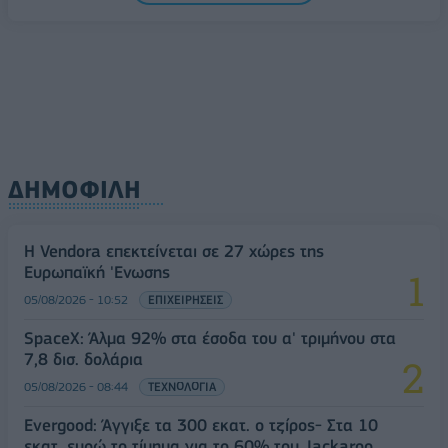
ΔΗΜΟΦΙΛΗ
Η Vendora επεκτείνεται σε 27 χώρες της
Ευρωπαϊκή 'Ενωσης
05/08/2026 - 10:52
ΕΠΙΧΕΙΡΗΣΕΙΣ
SpaceX: Άλμα 92% στα έσοδα του α' τριμήνου στα
7,8 δισ. δολάρια
05/08/2026 - 08:44
ΤΕΧΝΟΛΟΓΙΑ
Evergood: Άγγιξε τα 300 εκατ. ο τζίρος- Στα 10
εκατ. ευρώ το τίμημα για το 60% του Jackaroo