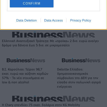
CONFIRM
Εθνική Κορασίδων: Απέναντι
ΠΑΟΚ: Από σήμερα στη
στη Δανία για το 2/2 στο
Θεσσαλονίκη ο Τρινκέρι
Data Deletion
Data Access
Privacy Policy
Ευρωμπάσκετ (live stream)
Ελληνική Αναπτυξιακή Τράπεζα: Με «προίκα» 2 δισ. ευρώ ανοίγει
δρόμο για δάνεια έως 5 δισ. σε μικρομεσαίες
Β.Σ. Καρούλιας: Τζίρος 98,7
Deloitte Ελλάδος:
εκατ. ευρώ και αύξηση κερδών
Χρηματοοικονομικός
57% - Τα νέα στοιχήματα σε
σύμβουλος της ΔΕΗ για την
low & non alcohol
είσοδο στην πολωνική αγορά
ενέργειας
Η Chery επενδύει 75 εκατ. δολάρια στην KG Mobility