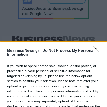
Live στις 16:00, ο αγώνας της Εθνικής Νεανίδων με τη Βουλγαρία
BusinessNews.gr -
Do Not Process My Personal
Information
Εθνική Παίδων: Απώλεσε
If you wish to opt-out of the sale, sharing to third parties, or
προβάδισμα 13 πόντων και
Όμιλος ΔΕΗ: Νέα συμφωνία για
processing of your personal or sensitive information for
έχασε 84-89 από το Ισραήλ
χαρτοφυλάκιο έργων ΑΠΕ άνω
targeted advertising by us, please use the below opt-out
των 2 GW σε Πολωνία και
section to confirm your selection. Please note that after your
Ουγγαρία
opt-out request is processed you may continue seeing
interest-based ads based on personal information utilized by
us or personal information disclosed to third parties prior to
Fourlis: Συμφωνία για την πώληση συμμετοχής στο Sofia South Ring
your opt-out. You may separately opt-out of the further
Mall έναντι 49,35 εκατ. ευρώ
disclosure of your personal information by third parties on the