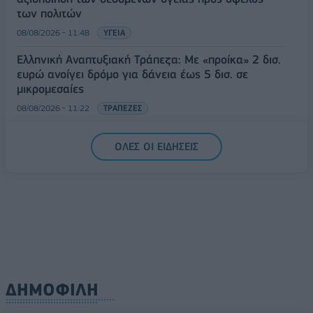
των πολιτών
08/08/2026 - 11:48
ΥΓΕΙΑ
Ελληνική Αναπτυξιακή Τράπεζα: Με «προίκα» 2 δισ.
ευρώ ανοίγει δρόμο για δάνεια έως 5 δισ. σε
μικρομεσαίες
08/08/2026 - 11:22
ΤΡΑΠΕΖΕΣ
5G παντού, 6G στον ορίζοντα: Πού βρίσκεται η
ΟΛΕΣ ΟΙ ΕΙΔΗΣΕΙΣ
Ελλάδα στη μεγάλη τεχνολογική μετάβαση
08/08/2026 - 10:54
ΤΕΧΝΟΛΟΓΙΑ
ΔΗΜΟΦΙΛΗ