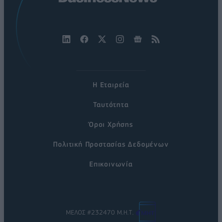
Η Εταιρεία
Ταυτότητα
Όροι Χρήσης
Πολιτική Προστασίας Δεδομένων
Επικοινωνία
ΜΕΛΟΣ #232470 Μ.Η.Τ.