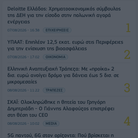
Deloitte Ελλάδος: Χρηματοοικονομικός σύμβουλος
της ΔΕΗ για την είσοδο στην πολωνική αγορά
ενέργειας
07/08/2026 - 16:38
ΕΠΙΧΕΙΡΗΣΕΙΣ
ΥΠΑΑΤ: Επιπλέον 12,5 εκατ. ευρώ στις Περιφέρειες
για την ενίσχυση της βιοασφάλειας
07/08/2026 - 17:02
ΟΙΚΟΝΟΜΙΑ
Ελληνική Αναπτυξιακή Τράπεζα: Με «προίκα» 2
δισ. ευρώ ανοίγει δρόμο για δάνεια έως 5 δισ. σε
μικρομεσαίες
08/08/2026 - 11:22
ΤΡΑΠΕΖΕΣ
ΣΚΑΪ: Ολοκληρώθηκε η θητεία του Γρηγόρη
Δημητριάδη - Ο Γιάννης Αλαφούζος επιστρέφει
στη θέση του CEO
08/08/2026 - 10:02
MEDIA
5G παντού, 6G στον ορίζοντα: Πού βρίσκεται η