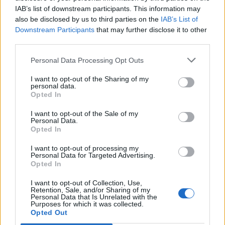
IAB’s list of downstream participants. This information may
also be disclosed by us to third parties on the
IAB’s List of
Downstream Participants
that may further disclose it to other
ΣΚΑΪ: Ολοκληρώθηκε η θητεία
third parties.
του Γρηγόρη Δημητριάδη - Ο
Χρηματιστήριο Αθηνών:
Γιάννης Αλαφούζος επιστρέφει
Εβδομαδιαία άνοδος 1,76%,
Personal Data Processing Opt Outs
στη θέση του CEO
κέρδη 23,31% από τις αρχές
του έτους
I want to opt-out of the Sharing of my
personal data.
Opted In
Media: Με ενίσχυση 8 εκατ. ευρώ σε 451 επιχειρήσεις ξεκίνησε το
I want to opt-out of the Sale of my
πρόγραμμα στήριξης- Κάλυψη εισφορών ΕΔΟΕΑΠ
Personal Data.
Opted In
I want to opt-out of processing my
Personal Data for Targeted Advertising.
Η Toyota φέρνει νέα γενιά
Σε κινεζική… πολιορκία η
Opted In
μπαταριών για τα υβριδικά της
ευρωπαϊκή
αυτοκινητοβιομηχανία
I want to opt-out of Collection, Use,
Retention, Sale, and/or Sharing of my
Personal Data that Is Unrelated with the
Purposes for which it was collected.
Opted Out
Νέο Audi A2 e-tron με στόχο την κορυφή της αποδοτικότητας