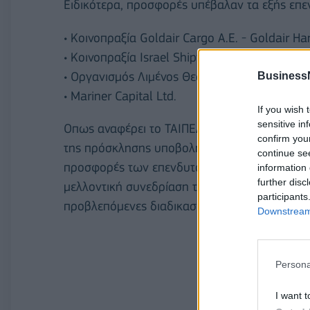
Ειδικότερα, προσφορές υπέβαλαν τα εξής επε
• Κοινοπραξία Goldair Cargo A.E. - Goldair Ha
• Κοινοπραξία Israel Shipyards Ltd - Χαλυβου
• Οργανισμός Λιμένος Θεσσαλονίκης Α.Ε.
Business
• Mariner Capital Ltd.
If you wish 
sensitive in
Οπως αναφέρει το ΤΑΙΠΕΔ, η διαδικασία αξ
confirm you
της πρόσκλησης υποβολής δεσμευτικών προσφ
continue se
προσφορές των επενδυτών που πληρούν τους
information 
further disc
μελλοντική συνεδρίαση του Διοικητικού Συμβ
participants
προβλεπόμενες διαδικασίες.
Downstream 
Persona
I want t