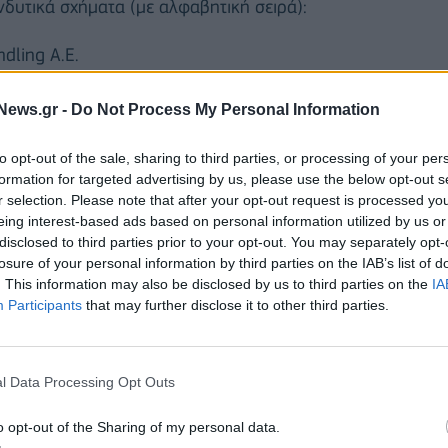
νδυτικά σχήματα (με αλφαβητική σειρά):
ndling Α.Ε.
ργία Ελλάδος Α.Ε.
News.gr -
Do Not Process My Personal Information
to opt-out of the sale, sharing to third parties, or processing of your per
formation for targeted advertising by us, please use the below opt-out s
ιολόγησης των προσφορών σύμφωνα με τους όρους
r selection. Please note that after your opt-out request is processed y
ορών θα εκκινήσει άμεσα. Οι οικονομικές
eing interest-based ads based on personal information utilized by us or
 όρους του διαγωνισμού θα αποσφραγιστούν σε
disclosed to third parties prior to your opt-out. You may separately opt-
losure of your personal information by third parties on the IAB’s list of
ουλίου του Ταμείου, ακολουθώντας όλες τις
. This information may also be disclosed by us to third parties on the
IA
Participants
that may further disclose it to other third parties.
l Data Processing Opt Outs
o opt-out of the Sharing of my personal data.