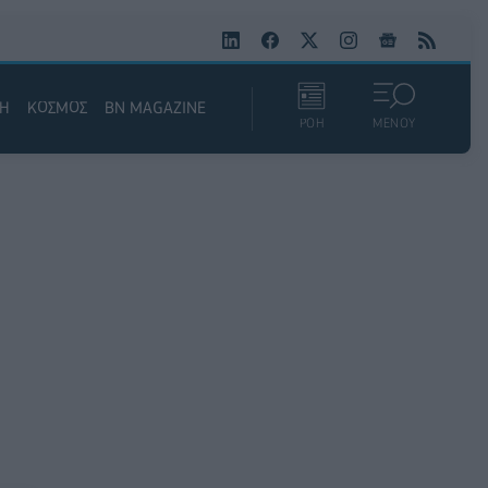
ΚΗ
ΚΟΣΜΟΣ
BN MAGAZINE
ΡΟΗ
ΜΕΝΟΥ