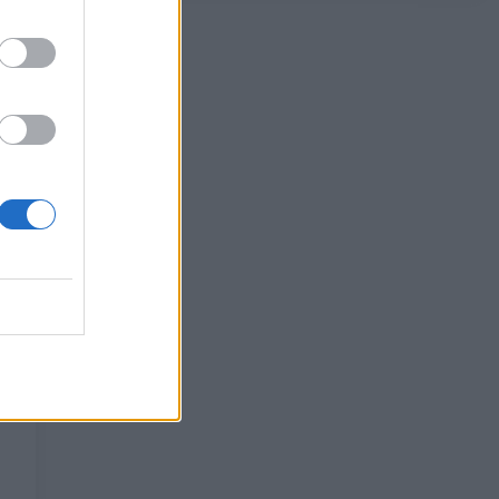
5G παντού, 6G στον ορίζοντα: Πού
βρίσκεται η Ελλάδα στη μεγάλη
τεχνολογική μετάβαση
08/08/2026 - 10:54
ΤΕΧΝΟΛΟΓΙΑ