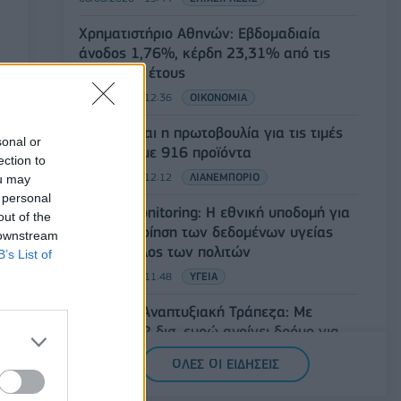
Χρηματιστήριο Αθηνών: Εβδομαδιαία
άνοδος 1,76%, κέρδη 23,31% από τις
αρχές του έτους
08/08/2026 - 12:36
ΟΙΚΟΝΟΜΙΑ
Διευρύνεται η πρωτοβουλία για τις τιμές
sonal or
στο ράφι με 916 προϊόντα
ection to
08/08/2026 - 12:12
ΛΙΑΝΕΜΠΟΡΙΟ
ou may
 personal
Health Monitoring: Η εθνική υποδομή για
out of the
την αξιοποίηση των δεδομένων υγείας
 downstream
προς όφελος των πολιτών
B’s List of
08/08/2026 - 11:48
ΥΓΕΙΑ
Ελληνική Αναπτυξιακή Τράπεζα: Με
«προίκα» 2 δισ. ευρώ ανοίγει δρόμο για
δάνεια έως 5 δισ. σε μικρομεσαίες
ΟΛΕΣ ΟΙ ΕΙΔΗΣΕΙΣ
08/08/2026 - 11:22
ΤΡΑΠΕΖΕΣ