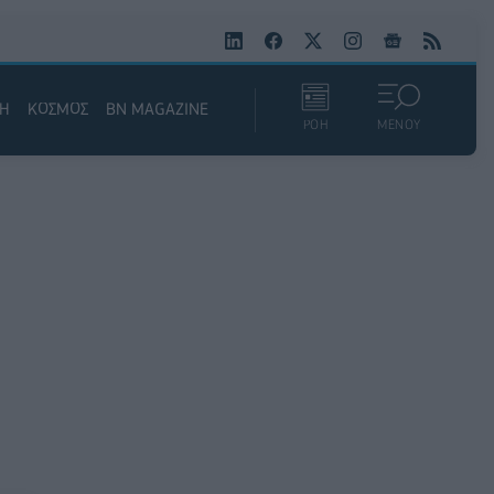
ΚΗ
ΚΟΣΜΟΣ
BN MAGAZINE
ΡΟΗ
ΜΕΝΟΥ