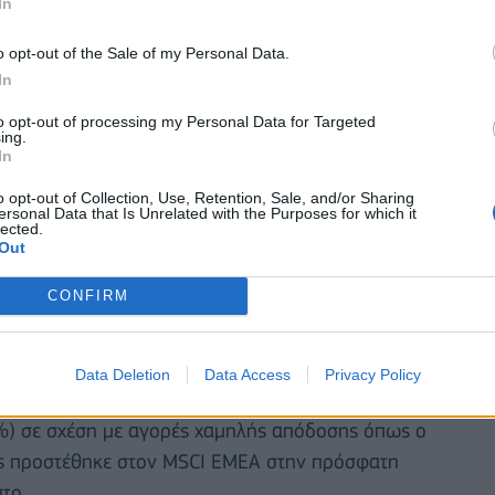
In
o opt-out of the Sale of my Personal Data.
In
to opt-out of processing my Personal Data for Targeted
ing.
In
σεις που υποστηρίζονται από το Ταμείο Ανάκαμψης
o opt-out of Collection, Use, Retention, Sale, and/or Sharing
ersonal Data that Is Unrelated with the Purposes for which it
 της Νέας Δημοκρατίας οι οποίες θα διατηρήσουν την
lected.
Out
 την κάνουν ανθεκτική στους κινδύνους παγκόσμιας
 ελληνικές τράπεζες.
CONFIRM
ι είναι σημαντικό το γεγονός ότι, το guidance των
ερα. Με εκτιμώμενο δείκτη P/BV 12μήνου στο 0,6x,
Data Deletion
Data Access
Privacy Policy
 φθηνότερες τράπεζες στην αναδυόμενη Ευρώπη. Με
%) σε σχέση με αγορές χαμηλής απόδοσης όπως ο
ιώς προστέθηκε στον MSCI EMEA στην πρόσφατη
το.