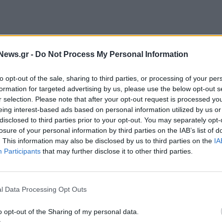
ς προσδοκίες της αγοράς ότι η επενδυτική βαθμίδα
News.gr -
Do Not Process My Personal Information
μα.
to opt-out of the sale, sharing to third parties, or processing of your per
ι το Χ.Α. από τις αρχές του έτους (38%) έχει πολύ
formation for targeted advertising by us, please use the below opt-out s
λόγους, και με δεδομένα:
r selection. Please note that after your opt-out request is processed y
eing interest-based ads based on personal information utilized by us or
disclosed to third parties prior to your opt-out. You may separately opt-
ενο P/E 12μήνου στο 6,0x, 49% φθηνότερο σε σχέση
losure of your personal information by third parties on the IAB’s list of
. This information may also be disclosed by us to third parties on the
IA
Participants
that may further disclose it to other third parties.
l Data Processing Opt Outs
o opt-out of the Sharing of my personal data.