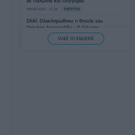
σε Πολωνία και Ουγγαρία
08/08/2026 - 10:26
ΕΝΕΡΓΕΙΑ
ΣΚΑΪ: Ολοκληρώθηκε η θητεία του
Γρηγόρη Δημητριάδη - Ο Γιάννης
Αλαφούζος επιστρέφει στη θέση του CEO
ΟΛΕΣ ΟΙ ΕΙΔΗΣΕΙΣ
08/08/2026 - 10:02
MEDIA
ΥΠΑΑΤ: Επιπλέον 12,5 εκατ. ευρώ στις
Περιφέρειες για την ενίσχυση της
βιοασφάλειας
07/08/2026 - 17:02
ΟΙΚΟΝΟΜΙΑ