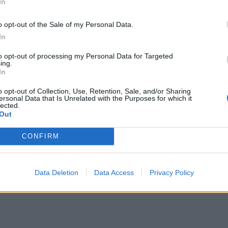
In
η για τους Οικιακούς Πελάτες και τις μικρές
γειας δεν επιτρέπεται να επιβάλλουν τέλος
o opt-out of the Sale of my Personal Data.
ες που καταγγέλλουν οικειοθελώς συμβάσεις
In
ης τιμής πριν από τη λήξη της σύμβασης. Κάθε
to opt-out of processing my Personal Data for Targeted
γραμμα κυμαινόμενης τιμής θεωρείται
ing.
In
o opt-out of Collection, Use, Retention, Sale, and/or Sharing
ersonal Data that Is Unrelated with the Purposes for which it
lected.
Out
CONFIRM
Data Deletion
Data Access
Privacy Policy