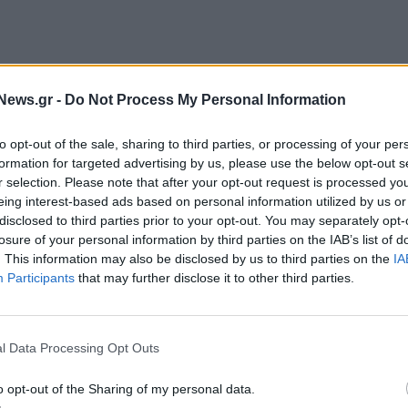
News.gr -
Do Not Process My Personal Information
to opt-out of the sale, sharing to third parties, or processing of your per
ρχή Αποβλήτων, Ενέργειας και Υδάτων στο
formation for targeted advertising by us, please use the below opt-out s
 για την προετοιμασία της επαναφοράς της
r selection. Please note that after your opt-out request is processed y
eing interest-based ads based on personal information utilized by us or
ώς κανονικότητας
. Υπενθυμίζεται ότι στην έκτακτα
disclosed to third parties prior to your opt-out. You may separately opt-
κρίσης περιλαμβάνεται η αναστολή της ρήτρας
losure of your personal information by third parties on the IAB’s list of
 η η επιβολή πλαφόν στην αποζημίωση των
. This information may also be disclosed by us to third parties on the
IA
Participants
that may further disclose it to other third parties.
 προστασίας των καταναλωτών ρεύματος από την
l Data Processing Opt Outs
τα εξής:
o opt-out of the Sharing of my personal data.
ρης επιλογής Προμηθευτή
. Η διαδικασία αλλαγής