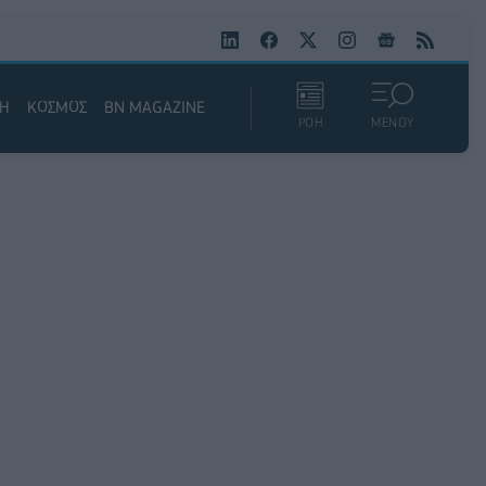
ΚΗ
ΚΟΣΜΟΣ
BN MAGAZINE
ΡΟΗ
ΜΕΝΟΥ