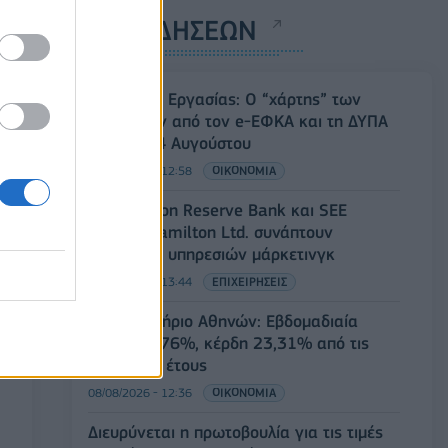
ΡΟΗ ΕΙΔΗΣΕΩΝ
Υπουργείο Εργασίας: Ο “χάρτης” των
πληρωμών από τον e-ΕΦΚΑ και τη ΔΥΠΑ
έως τις 14 Αυγούστου
08/08/2026 - 12:58
ΟΙΚΟΝΟΜΙΑ
Οι Hamilton Reserve Bank και SEE
Capital Hamilton Ltd. συνάπτουν
συμφωνία υπηρεσιών μάρκετινγκ
08/08/2026 - 13:44
ΕΠΙΧΕΙΡΗΣΕΙΣ
Χρηματιστήριο Αθηνών: Εβδομαδιαία
άνοδος 1,76%, κέρδη 23,31% από τις
αρχές του έτους
08/08/2026 - 12:36
ΟΙΚΟΝΟΜΙΑ
Διευρύνεται η πρωτοβουλία για τις τιμές