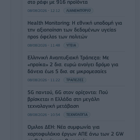
στο ράφι με 916 προϊόντα
08/08/2026 - 12:12
ΛΙΑΝΕΜΠΟΡΙΟ
Health Monitoring: Η εθνική υποδομή για
την αξιοποίηση των δεδομένων υγείας
προς όφελος των πολιτών
08/08/2026 - 11:48
ΥΓΕΙΑ
Ελληνική Αναπτυξιακή Τράπεζα: Με
«προίκα» 2 δισ. ευρώ ανοίγει δρόμο για
δάνεια έως 5 δισ. σε μικρομεσαίες
08/08/2026 - 11:22
ΤΡΑΠΕΖΕΣ
5G παντού, 6G στον ορίζοντα: Πού
βρίσκεται η Ελλάδα στη μεγάλη
τεχνολογική μετάβαση
08/08/2026 - 10:54
ΤΕΧΝΟΛΟΓΙΑ
Όμιλος ΔΕΗ: Νέα συμφωνία για
χαρτοφυλάκιο έργων ΑΠΕ άνω των 2 GW