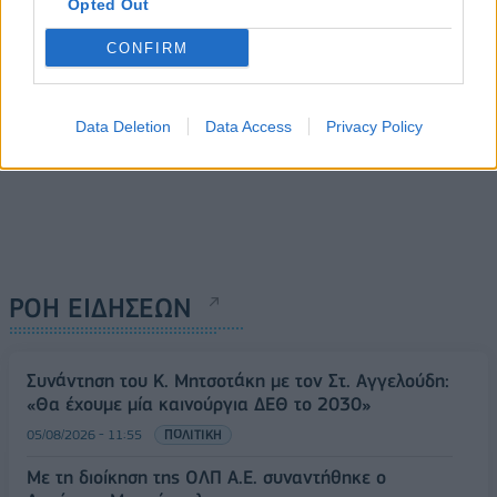
Opted Out
CONFIRM
Data Deletion
Data Access
Privacy Policy
ΡΟΗ ΕΙΔΗΣΕΩΝ
Συνάντηση του Κ. Μητσοτάκη με τον Στ. Αγγελούδη:
«Θα έχουμε μία καινούργια ΔΕΘ το 2030»
05/08/2026 - 11:55
ΠΟΛΙΤΙΚΗ
Με τη διοίκηση της ΟΛΠ Α.Ε. συναντήθηκε ο