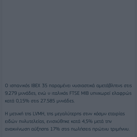
Ο ισπανικός ΙΒΕΧ 35 παραμένει ουσιαστικά αμετάβλητος στις
9.279 μονάδες, ενώ ο ιταλικός FTSE MIB υποχωρεί ελαφρώς
κατά 0,15% στις 27.585 μονάδες.
Η μετοχή της LVMH, της μεγαλύτερης στον κόσμο εταιρίας
ειδών πολυτελείας, ενισχύθηκε κατά 4,5% μετά την
ανακοίνωση αύξησης 17% στις πωλήσεις πρώτου τριμήνου.