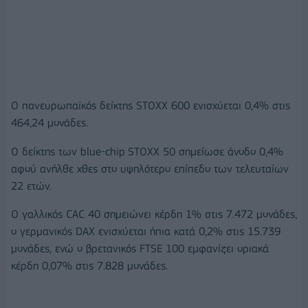
Ο πανευρωπαϊκός δείκτης STOXX 600 ενισχύεται 0,4% στις
464,24 μονάδες.
Ο δείκτης των blue-chip STOXX 50 σημείωσε άνοδο 0,4%
αφού ανήλθε χθες στο υψηλότερο επίπεδο των τελευταίων
22 ετών.
Ο γαλλικός CAC 40 σημειώνει κέρδη 1% στις 7.472 μονάδες,
ο γερμανικός DAX ενισχύεται ήπια κατά 0,2% στις 15.739
μονάδες, ενώ ο βρετανικός FTSE 100 εμφανίζει οριακά
κέρδη 0,07% στις 7.828 μονάδες.