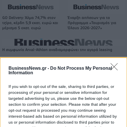
GO Delivery: Άλμα 74,7% στον
Έναρξη αιτήσεων για το
τζίρο, κέρδη 5,9 εκατ. ευρώ και
Πρόγραμμα «Τουρισμός για
μέρισμα 5 εκατ. ευρώ
Όλους 2026-2027»
Η συμφωνία Arval-Athlon αναδιαμορφώνει την αγορά leasing
BusinessNews.gr -
Do Not Process My Personal
VW: Η δύσκολη εξίσωση της
ESG Report 2025: Πώς η ΑΒ
Information
αναδιάρθρωσης
Βασιλόπουλος μετατρέπει τη
βιωσιμότητα σε καθημερινή
If you wish to opt-out of the sale, sharing to third parties, or
πράξη
processing of your personal or sensitive information for
targeted advertising by us, please use the below opt-out
section to confirm your selection. Please note that after your
Stoiximan: «Πού ήσουν;» στις μεγάλες στιγμές του Ολυμπιακού
opt-out request is processed you may continue seeing
interest-based ads based on personal information utilized by
us or personal information disclosed to third parties prior to