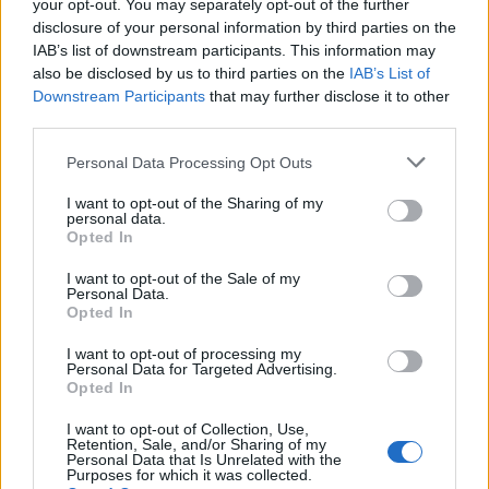
your opt-out. You may separately opt-out of the further
Η EY Ελλάδος διακρίθηκε με το Σήμα Διαφορετικότητας για τη
disclosure of your personal information by third parties on the
δέσμευσή της στη συμπερίληψη
IAB’s list of downstream participants. This information may
also be disclosed by us to third parties on the
IAB’s List of
Downstream Participants
that may further disclose it to other
third parties.
ΠΕΡΙΣΣΌΤΕΡΑ ΣΕ ΑΥΤΉ ΤΗΝ ΚΑΤΗΓΟΡΊΑ
Personal Data Processing Opt Outs
I want to opt-out of the Sharing of my
personal data.
Opted In
I want to opt-out of the Sale of my
Personal Data.
Opted In
I want to opt-out of processing my
Χρηματιστήριο: ΄Ηπια
Personal Data for Targeted Advertising.
Opted In
άνοδος στα επίπεδα των
ΟΠΕΚΑ: Άνοιξε η
1.100 μονάδων στην
ηλεκτρονική πλατφόρμα
I want to opt-out of Collection, Use,
έναρξη
για το επίδομα παιδιού
Retention, Sale, and/or Sharing of my
Personal Data that Is Unrelated with the
13/04/2023 - 11:15
13/04/2023 - 09:57
Purposes for which it was collected.