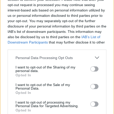
Το ευρώ ενισχύεται οριακά
opt-out request is processed you may continue seeing
Ευρωαγορές: Με μικρές
0,02%, στα 1,0963
interest-based ads based on personal information utilized by
διακυμάνσεις η έναρξη
δολάρια
us or personal information disclosed to third parties prior to
των συναλλαγών
05/04/2023 - 11:30
your opt-out. You may separately opt-out of the further
05/04/2023 - 10:43
disclosure of your personal information by third parties on the
IAB’s list of downstream participants. This information may
also be disclosed by us to third parties on the
IAB’s List of
Downstream Participants
that may further disclose it to other
third parties.
Personal Data Processing Opt Outs
I want to opt-out of the Sharing of my
personal data.
Opted In
I want to opt-out of the Sale of my
Personal Data.
Opted In
ΡΟΗ ΕΙΔΗΣΕΩΝ
I want to opt-out of processing my
Personal Data for Targeted Advertising.
Opted In