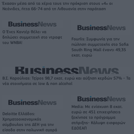
Έχασαν μέσα από τα χέρια τους την πρόκριση στους «4» οι
Νεάνιδες, ήττα 66-74 από τη Λιθουανία στην παράταση
Ο Ένες Καντέρ θέλει να
δηλώσει συμμετοχή στο ντραφτ
Fourlis: Συμφωνία για την
του WNBA!
πώληση συμμετοχής στο Sofia
South Ring Mall έναντι 49,35
εκατ. ευρώ
Β.Σ. Καρούλιας: Τζίρος 98,7 εκατ. ευρώ και αύξηση κερδών 57% - Τα
νέα στοιχήματα σε low & non alcohol
Media: Με ενίσχυση 8 εκατ.
ευρώ σε 451 επιχειρήσεις
Deloitte Ελλάδος:
ξεκίνησε το πρόγραμμα
Χρηματοοικονομικός
στήριξης- Κάλυψη εισφορών
σύμβουλος της ΔΕΗ για την
ΕΔΟΕΑΠ
είσοδο στην πολωνική αγορά