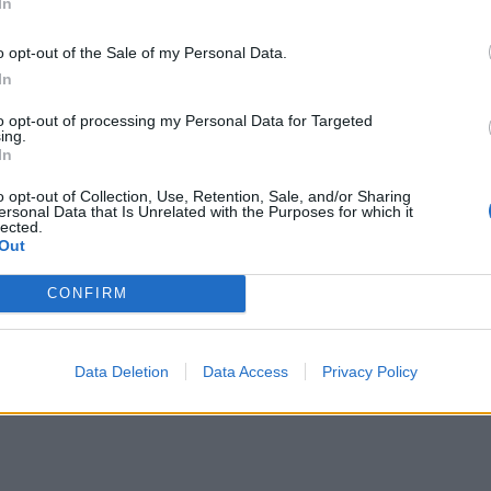
In
 το γεγονός ότι η πανδημία Covid-19 εξακολουθεί
παγκόσμια οικονομική ανάπτυξη. Ορισμένες χώρες
o opt-out of the Sale of my Personal Data.
ικά μέτρα, προκειμένου να μετριαστεί η διασπορά
In
ροσαρμοστικότητα των οικονομιών στα περιοριστικά
to opt-out of processing my Personal Data for Targeted
να επιβραδύνει, σε κάποιο βαθμό, την οικονομική
ing.
In
 ευάλωτες σε διαταραχές της διεθνούς ζήτησης.
αμένεται να διαδραματίσει η διάθεση νέων
o opt-out of Collection, Use, Retention, Sale, and/or Sharing
ersonal Data that Is Unrelated with the Purposes for which it
ς κάλυψης που θα συμβάλλουν στη βαθμιαία
lected.
Out
υρίως, όμως, στις ανεπτυγμένες χώρες όπου τα
ταχύτερα.
CONFIRM
Data Deletion
Data Access
Privacy Policy