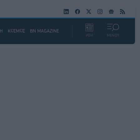
ΚΗ
ΚΟΣΜΟΣ
BN MAGAZINE
ΡΟΗ
ΜΕΝΟΥ