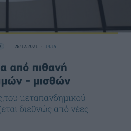
Α
28/12/2021
14:15
ία από πιθανή
ιμών - μισθών
ς,του μεταπανδημικού
εται διεθνώς από νέες