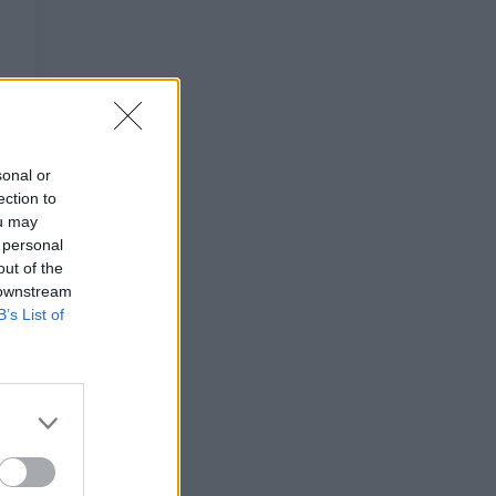
sonal or
ection to
ou may
 personal
out of the
 downstream
B’s List of