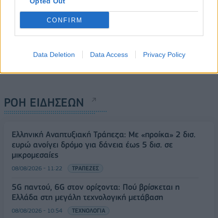
Opted Out
CONFIRM
Data Deletion
Data Access
Privacy Policy
ΡΟΗ ΕΙΔΗΣΕΩΝ
Ελληνική Αναπτυξιακή Τράπεζα: Με «προίκα» 2 δισ.
ευρώ ανοίγει δρόμο για δάνεια έως 5 δισ. σε
μικρομεσαίες
08/08/2026 - 11:22
ΤΡΑΠΕΖΕΣ
5G παντού, 6G στον ορίζοντα: Πού βρίσκεται η
Ελλάδα στη μεγάλη τεχνολογική μετάβαση
08/08/2026 - 10:54
ΤΕΧΝΟΛΟΓΙΑ