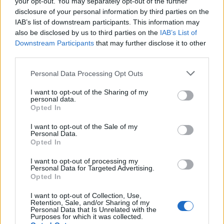
your opt-out. You may separately opt-out of the further
disclosure of your personal information by third parties on the
IAB’s list of downstream participants. This information may
also be disclosed by us to third parties on the
IAB’s List of
ΠΕΡΙΣΣΌΤΕΡΑ ΣΕ ΑΥΤΉ ΤΗΝ ΚΑΤΗΓΟΡΊΑ
Downstream Participants
that may further disclose it to other
third parties.
Personal Data Processing Opt Outs
I want to opt-out of the Sharing of my
personal data.
Opted In
Πέτσας για Τουρκία: Αργά
I want to opt-out of the Sale of my
Personal Data.
αλλά προς τη σωστή
JP Morgan: Ανάπτυξη 5%
Opted In
κατεύθυνση τα βήματα της
στην Ελλάδα το 2021-
ΕΕ
"Πετάνε" τα ελληνικά
I want to opt-out of processing my
ομόλογα
Personal Data for Targeted Advertising.
14/12/2020 - 14:31
Opted In
14/12/2020 - 14:45
I want to opt-out of Collection, Use,
Retention, Sale, and/or Sharing of my
Personal Data that Is Unrelated with the
Purposes for which it was collected.