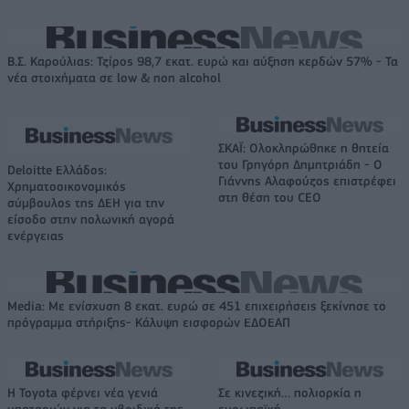
Β.Σ. Καρούλιας: Τζίρος 98,7 εκατ. ευρώ και αύξηση κερδών 57% - Τα
νέα στοιχήματα σε low & non alcohol
ΣΚΑΪ: Ολοκληρώθηκε η θητεία
του Γρηγόρη Δημητριάδη - Ο
Deloitte Ελλάδος:
Γιάννης Αλαφούζος επιστρέφει
Χρηματοοικονομικός
στη θέση του CEO
σύμβουλος της ΔΕΗ για την
είσοδο στην πολωνική αγορά
ενέργειας
Media: Με ενίσχυση 8 εκατ. ευρώ σε 451 επιχειρήσεις ξεκίνησε το
πρόγραμμα στήριξης- Κάλυψη εισφορών ΕΔΟΕΑΠ
Η Toyota φέρνει νέα γενιά
Σε κινεζική… πολιορκία η