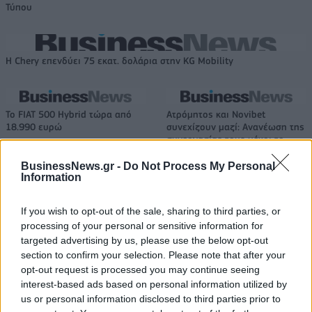
Τύπου
Η Chery επενδύει 75 εκατ. δολάρια στην KG Mobility
Το FIAT 500 Hybrid τώρα από
Ατρόμητος και Novibet
18.990 ευρώ
συνεχίζουν μαζί: Ανανέωση της
συνεργασίας τους μέχρι το
2028
BusinessNews.gr -
Do Not Process My Personal
Information
18η συνεχόμενη χρονιά για τον ΟΤΕ στη διεθνή σειρά δεικτών
If you wish to opt-out of the sale, sharing to third parties, or
FTSE4Good
processing of your personal or sensitive information for
targeted advertising by us, please use the below opt-out
section to confirm your selection. Please note that after your
opt-out request is processed you may continue seeing
Alpha Bank: Για πρώτη φορά το Αρχαίο Θέατρο Επιδαύρου άνοιξε τις
interest-based ads based on personal information utilized by
πύλες του σε όλους
us or personal information disclosed to third parties prior to