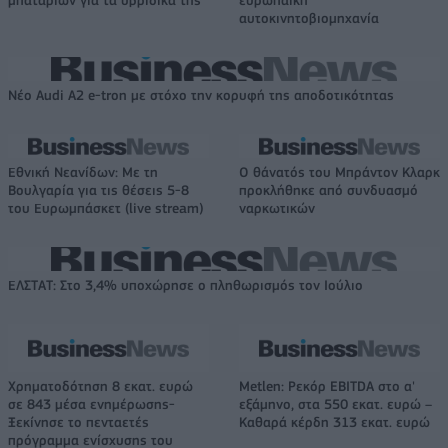
μπαταριών για τα υβριδικά της
ευρωπαϊκή
αυτοκινητοβιομηχανία
Νέο Audi A2 e-tron με στόχο την κορυφή της αποδοτικότητας
Εθνική Νεανίδων: Με τη
O θάνατός του Μπράντον Κλαρκ
Βουλγαρία για τις θέσεις 5-8
προκλήθηκε από συνδυασμό
του Ευρωμπάσκετ (live stream)
ναρκωτικών
ΕΛΣΤΑΤ: Στο 3,4% υποχώρησε ο πληθωρισμός τον Ιούλιο
Χρηματοδότηση 8 εκατ. ευρώ
Metlen: Ρεκόρ EBITDA στο α'
σε 843 μέσα ενημέρωσης-
εξάμηνο, στα 550 εκατ. ευρώ –
Ξεκίνησε το πενταετές
Καθαρά κέρδη 313 εκατ. ευρώ
πρόγραμμα ενίσχυσης του