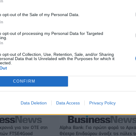
In
ιορκία η ευρωπαϊκή
Νέο Audi A2 e-tron με στόχο την κο
χανία
της αποδοτικότητας
o opt-out of the Sale of my Personal Data.
In
to opt-out of processing my Personal Data for Targeted
Platon BC: «Στόχος μας στις ακαδημίες να εξελίσσονται οι
ing.
In
παίκτες»
o opt-out of Collection, Use, Retention, Sale, and/or Sharing
ersonal Data that Is Unrelated with the Purposes for which it
lected.
ITDA στο α' εξάμηνο,
Ειδικό Χωροταξικό Πλαίσιο για τον
Out
υρώ – Καθαρά κέρδη 313
Τουρισμό: Στρατηγικό εργαλείο για
βιώσιμη τουριστική ανάπτυξη
CONFIRM
Data Deletion
Data Access
Privacy Policy
Το FIAT 500 Hybrid τώρα από 18.990 ευρώ
χρονιά για τον ΟΤΕ στη
Alpha Bank: Για πρώτη φορά το Αρχα
ικτών FTSE4Good
Θέατρο Επιδαύρου άνοιξε τις πύλες τ