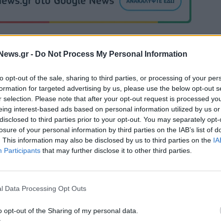
News.gr -
Do Not Process My Personal Information
Μοκόκα: «Θέλουμε να χτίσουμε κάτι μεγάλο με την ιδιοκτησ
to opt-out of the sale, sharing to third parties, or processing of your per
και τη διοίκηση»
formation for targeted advertising by us, please use the below opt-out s
r selection. Please note that after your opt-out request is processed y
eing interest-based ads based on personal information utilized by us or
disclosed to third parties prior to your opt-out. You may separately opt-
ζίρος 98,7 εκατ. ευρώ
Χρηματοδότηση 8 εκατ. ευρώ σε 843
losure of your personal information by third parties on the IAB’s list of
ών 57% - Τα νέα
μέσα ενημέρωσης- Ξεκίνησε το πεντ
. This information may also be disclosed by us to third parties on the
IA
w & non alcohol
πρόγραμμα ενίσχυσης του Τύπου
Participants
that may further disclose it to other third parties.
IAB Hellas: Νέα Διοικούσα Επιτροπή και νέο Διοικητικό Συμβ
l Data Processing Opt Outs
- Πρόεδρος ο Γαληνός Γιαγλής
o opt-out of the Sharing of my personal data.