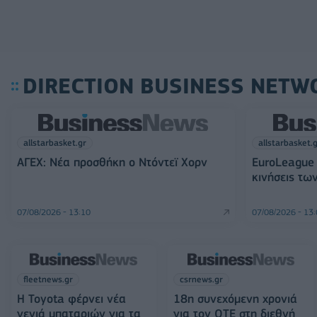
DIRECTION BUSINESS NETW
allstarbasket.gr
allstarbasket.
ΑΓΕΧ: Νέα προσθήκη ο Ντόντεϊ Χορν
EuroLeague 
κινήσεις τω
07/08/2026 - 13:10
07/08/2026 - 13
fleetnews.gr
csrnews.gr
Η Toyota φέρνει νέα
18η συνεχόμενη χρονιά
γενιά μπαταριών για τα
για τον ΟΤΕ στη διεθνή