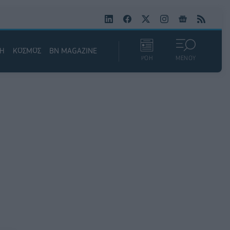
ΚΗ
ΚΟΣΜΟΣ
BN MAGAZINE
ΡΟΗ
ΜΕΝΟΥ