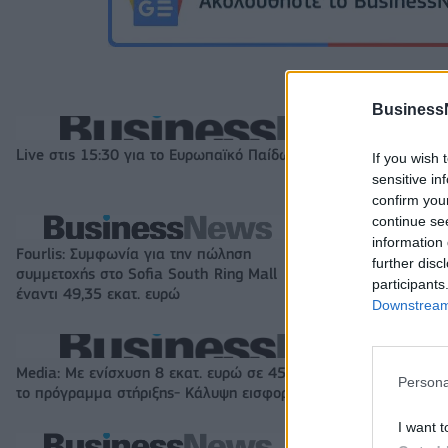
Business
Live στις 15:30 για το Ευρωπαϊκό Παίδων, Ελλάδα-Ισπανία
If you wish 
sensitive in
confirm you
continue se
information 
Fourlis: Συμφωνία για την πώληση
Β.Σ. Καρούλιας: Τ
further disc
συμμετοχής στο Sofia South Ring Mall
και αύξηση κερδ
participants
έναντι 49,35 εκατ. ευρώ
στοιχήματα σε lo
Downstream 
Media: Με ενίσχυση 8 εκατ. ευρώ σε 451 επιχειρήσεις ξεκίνησε
Persona
το πρόγραμμα στήριξης- Κάλυψη εισφορών ΕΔΟΕΑΠ
I want t