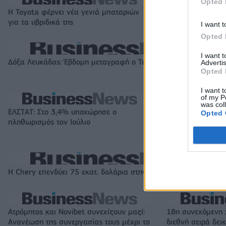
Opted 
Η Toyota φέρνει νέα γενιά μπαταριών
Σε κινεζική… πολ
για τα υβριδικά της
αυτοκινητοβιομη
I want t
Opted 
I want 
Δόξα Λευκάδας: Έβδομη μεταγραφή ο Τζος Σάρμα (vid)
Advertis
Opted 
I want t
of my P
was col
ΕΛΣΤΑΤ: Στο 3,4% υποχώρησε ο
Metlen: Ρεκόρ EB
Opted 
πληθωρισμός τον Ιούλιο
στα 550 εκατ. ε
εκατ. ευρώ
Η Chery επενδύει 75 εκατ. δολάρια στην KG Mobility
Ατρόμητος και Novibet συνεχίζουν μαζί:
18η συνεχόμενη 
Ανανέωση της συνεργασίας τους μέχρι το
διεθνή σειρά δε