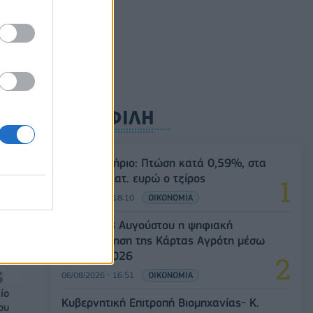
ρυφή
ΔΗΜΟΦΙΛΗ
Χρηματιστήριο: Πτώση κατά 0,59%, στα
320,42 εκατ. ευρώ ο τζίρος
06/08/2026 - 18:10
ΟΙΚΟΝΟΜΙΑ
Από τις 28 Αυγούστου η ψηφιακή
ενεργοποίηση της Κάρτας Αγρότη μέσω
της ΕΑΕ 2026
06/08/2026 - 16:51
ΟΙΚΟΝΟΜΙΑ
ίο
Κυβερνητική Επιτροπή Βιομηχανίας- Κ.
ου