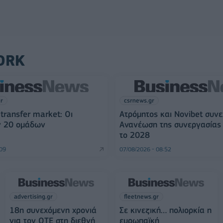
ORK
gr
csrnews.gr
transfer market: Οι
Ατρόμητος και Novibet συνε
ν 20 ομάδων
Ανανέωση της συνεργασίας 
το 2028
:09
07/08/2026 - 08:52
advertising.gr
fleetnews.gr
18η συνεχόμενη χρονιά
Σε κινεζική… πολιορκία η
για τον ΟΤΕ στη διεθνή
ευρωπαϊκή