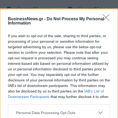
Η Toyota φέρνει νέα γενιά
Σε κινεζική… πολιορκία η
BusinessNews.gr -
Do Not Process My Personal
μπαταριών για τα υβριδικά της
ευρωπαϊκή
Information
αυτοκινητοβιομηχανία
If you wish to opt-out of the sale, sharing to third parties, or
processing of your personal or sensitive information for
Νέο Audi A2 e-tron με στόχο την κορυφή της αποδοτικότητας
targeted advertising by us, please use the below opt-out
section to confirm your selection. Please note that after your
opt-out request is processed you may continue seeing
interest-based ads based on personal information utilized by
Σασλόγλου: «Ξεχνάμε ό,τι έγινε
Εθνική Κορασίδων: Νίκησε με
us or personal information disclosed to third parties prior to
και προχωράμε»
74-65 τη Δανία και παίζει
your opt-out. You may separately opt-out of the further
ημιτελικό με τη Νορβηγία
disclosure of your personal information by third parties on the
IAB’s list of downstream participants. This information may
also be disclosed by us to third parties on the
IAB’s List of
Ελληνική Αναπτυξιακή Τράπεζα: Με «προίκα» 2 δισ. ευρώ ανοίγει
Downstream Participants
that may further disclose it to other
δρόμο για δάνεια έως 5 δισ. σε μικρομεσαίες
third parties.
Personal Data Processing Opt Outs