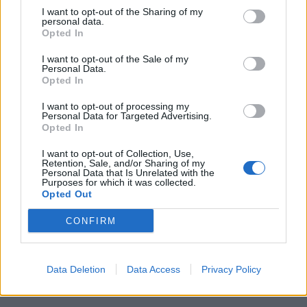
I want to opt-out of the Sharing of my
personal data.
Β.Σ. Καρούλιας: Τζίρος 98,7
Deloitte Ελλάδος:
Opted In
εκατ. ευρώ και αύξηση κερδών
Χρηματοοικονομικός
57% - Τα νέα στοιχήματα σε
σύμβουλος της ΔΕΗ για την
I want to opt-out of the Sale of my
low & non alcohol
είσοδο στην πολωνική αγορά
Personal Data.
ενέργειας
Opted In
I want to opt-out of processing my
Personal Data for Targeted Advertising.
Η Chery επενδύει 75 εκατ. δολάρια στην KG Mobility
Opted In
I want to opt-out of Collection, Use,
Retention, Sale, and/or Sharing of my
Personal Data that Is Unrelated with the
Το FIAT 500 Hybrid τώρα από
Ατρόμητος και Novibet
Purposes for which it was collected.
18.990 ευρώ
συνεχίζουν μαζί: Ανανέωση της
Opted Out
συνεργασίας τους μέχρι το
2028
CONFIRM
18η συνεχόμενη χρονιά για τον ΟΤΕ στη διεθνή σειρά δεικτών
Data Deletion
Data Access
Privacy Policy
FTSE4Good