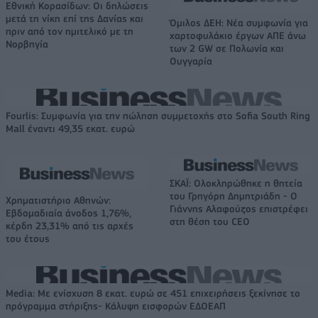
Εθνική Κορασίδων: Οι δηλώσεις
μετά τη νίκη επί της Δανίας και
Όμιλος ΔΕΗ: Νέα συμφωνία για
πριν από τον ημιτελικό με τη
χαρτοφυλάκιο έργων ΑΠΕ άνω
Νορβηγία
των 2 GW σε Πολωνία και
Ουγγαρία
Fourlis: Συμφωνία για την πώληση συμμετοχής στο Sofia South Ring
Mall έναντι 49,35 εκατ. ευρώ
ΣΚΑΪ: Ολοκληρώθηκε η θητεία
του Γρηγόρη Δημητριάδη - Ο
Χρηματιστήριο Αθηνών:
Γιάννης Αλαφούζος επιστρέφει
Εβδομαδιαία άνοδος 1,76%,
στη θέση του CEO
κέρδη 23,31% από τις αρχές
του έτους
Media: Με ενίσχυση 8 εκατ. ευρώ σε 451 επιχειρήσεις ξεκίνησε το
πρόγραμμα στήριξης- Κάλυψη εισφορών ΕΔΟΕΑΠ