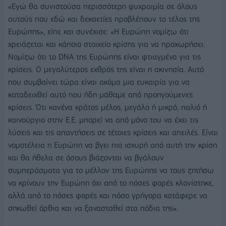
«Εγώ θα συνιστούσα περισσότερη ψυχραιμία σε όλους
αυτούς που εδώ και δεκαετίες προβλέπουν το τέλος της
Ευρώπης», είπε και συνέχισε: «Η Ευρώπη νομίζω ότι
χρειάζεται και κάποιο στοιχείο κρίσης για να προχωρήσει.
Νομίζω ότι το DNA της Ευρώπης είναι φτιαγμένο για τις
κρίσεις. Ο μεγαλύτερος εχθρός της είναι η ακινησία. Αυτό
που συμβαίνει τώρα είναι ακόμα μια ευκαιρία για να
καταδειχθεί αυτό που ήδη μάθαμε από προηγούμενες
κρίσεις. Ότι κανένα κράτος μέλος, μεγάλο ή μικρό, παλιό ή
καινούργιο στην Ε.Ε. μπορεί να από μόνο του να έχει τις
λύσεις και τις απαντήσεις σε τέτοιες κρίσεις και απειλές. Είναι
νομοτέλεια η Ευρώπη να βγει πιο ισχυρή από αυτή την κρίση
και θα ήθελα σε όσους βιάζονται να βγάλουν
συμπεράσματα για το μέλλον της Ευρώπης να τους ζητήσω
να κρίνουν την Ευρώπη όχι από το πόσες φορές κλονίστηκε,
αλλά από το πόσες φορές και πόσο γρήγορα κατάφερε να
σηκωθεί όρθια και να ξανασταθεί στα πόδια της».