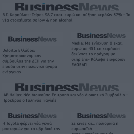
Β.Σ. Καρούλιας: Τζίρος 98,7 εκατ. ευρώ και αύξηση κερδών 57% - Τα
νέα στοιχήματα σε low & non alcohol
Media: Με ενίσχυση 8 εκατ.
ευρώ σε 451 επιχειρήσεις
Deloitte Ελλάδος:
ξεκίνησε το πρόγραμμα
Χρηματοοικονομικός
στήριξης- Κάλυψη εισφορών
σύμβουλος της ΔΕΗ για την
ΕΔΟΕΑΠ
είσοδο στην πολωνική αγορά
ενέργειας
IAB Hellas: Νέα Διοικούσα Επιτροπή και νέο Διοικητικό Συμβούλιο -
Πρόεδρος ο Γαληνός Γιαγλής
Η Toyota φέρνει νέα γενιά
Σε κινεζική… πολιορκία η
μπαταριών για τα υβριδικά της
ευρωπαϊκή
αυτοκινητοβιομηχανία