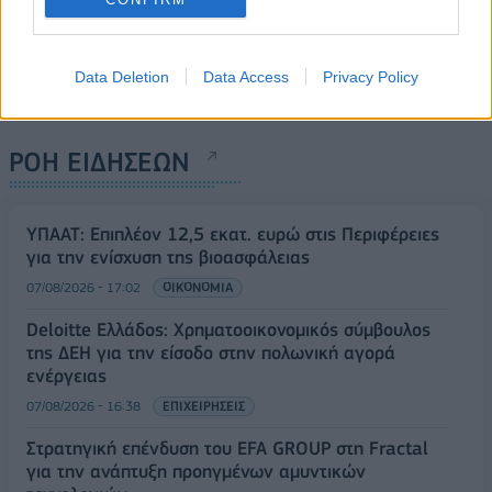
Data Deletion
Data Access
Privacy Policy
ΡΟΗ ΕΙΔΗΣΕΩΝ
ΥΠΑΑΤ: Επιπλέον 12,5 εκατ. ευρώ στις Περιφέρειες
για την ενίσχυση της βιοασφάλειας
07/08/2026 - 17:02
ΟΙΚΟΝΟΜΙΑ
Deloitte Ελλάδος: Χρηματοοικονομικός σύμβουλος
της ΔΕΗ για την είσοδο στην πολωνική αγορά
ενέργειας
07/08/2026 - 16:38
ΕΠΙΧΕΙΡΗΣΕΙΣ
Στρατηγική επένδυση του EFA GROUP στη Fractal
για την ανάπτυξη προηγμένων αμυντικών