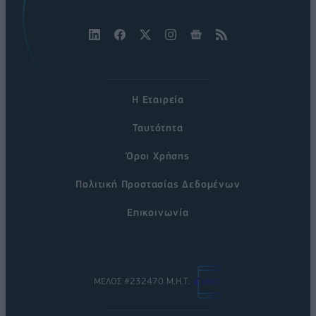
Η Εταιρεία
Ταυτότητα
Όροι Χρήσης
Πολιτική Προστασίας Δεδομένων
Επικοινωνία
ΜΕΛΟΣ #232470 Μ.Η.Τ.