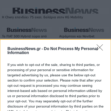
Η Chery επενδύει 75 εκατ. δολάρια στην KG Mobility
Το FIAT 500 Hybrid τώρα από
Ατρόμητος και Novibet
18.990 ευρώ
συνεχίζουν μαζί: Ανανέωση της
συνεργασίας τους μέχρι το
BusinessNews.gr -
Do Not Process My Personal
2028
Information
If you wish to opt-out of the sale, sharing to third parties, or
18η συνεχόμενη χρονιά για τον ΟΤΕ στη διεθνή σειρά δεικτών
processing of your personal or sensitive information for
FTSE4Good
targeted advertising by us, please use the below opt-out
section to confirm your selection. Please note that after your
opt-out request is processed you may continue seeing
interest-based ads based on personal information utilized by
Alpha Bank: Για πρώτη φορά το Αρχαίο Θέατρο Επιδαύρου άνοιξε τις
us or personal information disclosed to third parties prior to
πύλες του σε όλους
your opt-out. You may separately opt-out of the further
disclosure of your personal information by third parties on the