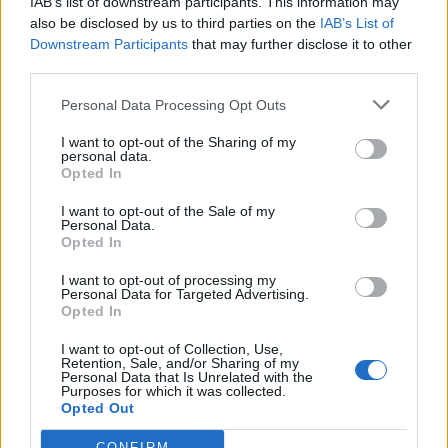
IAB’s list of downstream participants. This information may
also be disclosed by us to third parties on the
IAB’s List of
Downstream Participants
that may further disclose it to other
ΠΕΡΙΣΣΌΤΕΡΑ ΣΕ ΑΥΤΉ ΤΗΝ ΚΑΤΗΓΟΡΊΑ
third parties.
Personal Data Processing Opt Outs
I want to opt-out of the Sharing of my
personal data.
Opted In
Κως: Συνελήφθη χειριστής
I want to opt-out of the Sale of my
ταχύπλοου που μετέφερε
Personal Data.
Σκοπιανό: Σήμερα θα γίνει
Opted In
13 μετανάστες
το τηλεφώνημα Τσίπρα-
Ζάεφ, λέει ο Κοτζιάς
11/06/2018 - 03:00
I want to opt-out of processing my
Personal Data for Targeted Advertising.
11/06/2018 - 03:00
Opted In
I want to opt-out of Collection, Use,
Retention, Sale, and/or Sharing of my
Personal Data that Is Unrelated with the
Purposes for which it was collected.
Opted Out
CONFIRM