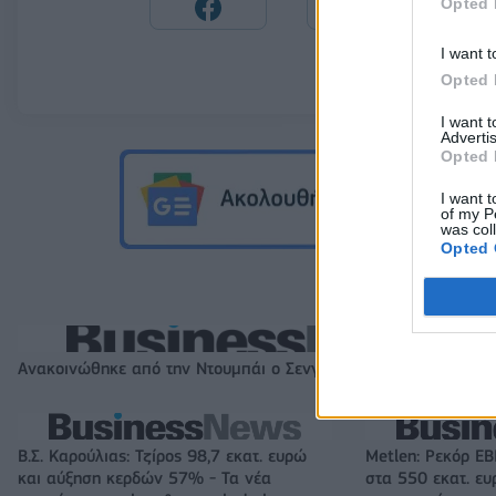
Opted 
I want t
Opted 
I want 
Advertis
Opted 
I want t
of my P
was col
Opted 
Ανακοινώθηκε από την Ντουμπάι ο Σενγκέλια (pics)
Β.Σ. Καρούλιας: Τζίρος 98,7 εκατ. ευρώ
Metlen: Ρεκόρ EB
και αύξηση κερδών 57% - Τα νέα
στα 550 εκατ. ε