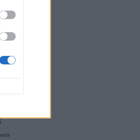
αετές