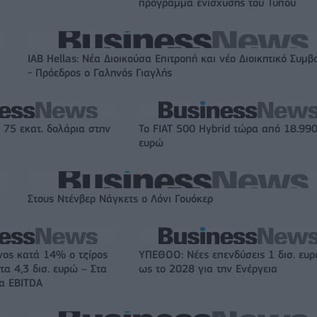
πρόγραμμα ενίσχυσης του Τύπου
IAB Hellas: Νέα Διοικούσα Επιτροπή και νέο Διοικητικό Συμβ
- Πρόεδρος ο Γαληνός Γιαγλής
 75 εκατ. δολάρια στην
Το FIAT 500 Hybrid τώρα από 18.99
ευρώ
Στους Ντένβερ Νάγκετς ο Λόνι Γουόκερ
νος κατά 14% ο τζίρος
ΥΠΕΘΟΟ: Νέες επενδύσεις 1 δισ. ευ
τα 4,3 δισ. ευρώ – Στα
ως το 2028 για την Ενέργεια
τα EBITDA