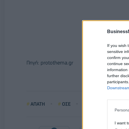
Business
If you wish 
sensitive in
confirm you
Πηγή: protothema.gr
continue se
information 
further disc
participants
Downstream 
ΑΠΑΤΗ
ΟΣΕ
ΡΟΜΑ
Persona
I want t