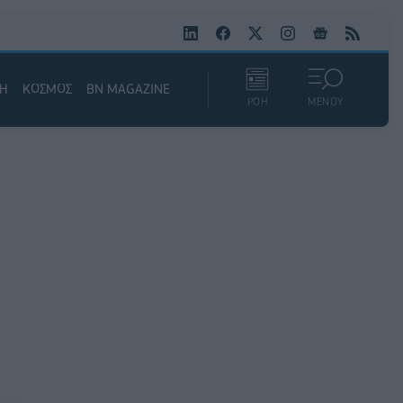
ΚΗ
ΚΟΣΜΟΣ
BN MAGAZINE
ΡΟΗ
ΜΕΝΟΥ