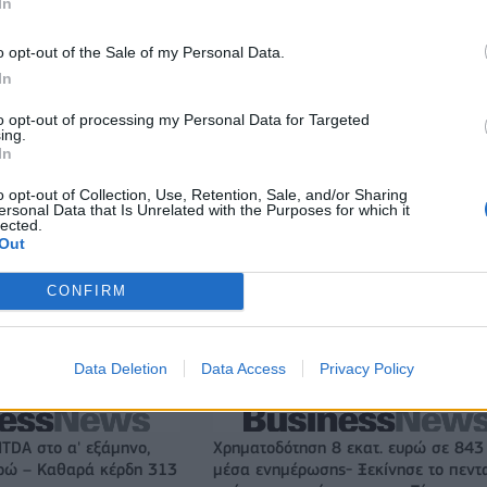
In
o opt-out of the Sale of my Personal Data.
In
to opt-out of processing my Personal Data for Targeted
ing.
In
o opt-out of Collection, Use, Retention, Sale, and/or Sharing
ersonal Data that Is Unrelated with the Purposes for which it
lected.
Out
CONFIRM
Πήρε τον Αλέρικ Φρίμαν ο Βίκος Ιωαννίνων
Data Deletion
Data Access
Privacy Policy
ITDA στο α' εξάμηνο,
Χρηματοδότηση 8 εκατ. ευρώ σε 843
υρώ – Καθαρά κέρδη 313
μέσα ενημέρωσης- Ξεκίνησε το πεντ