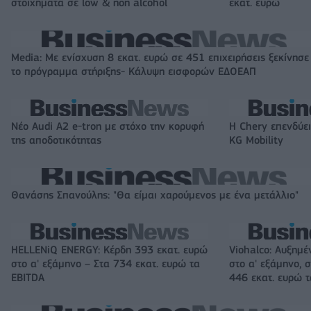
στοιχήματα σε low & non alcohol
εκατ. ευρώ
Media: Με ενίσχυση 8 εκατ. ευρώ σε 451 επιχειρήσεις ξεκίνησε
το πρόγραμμα στήριξης- Κάλυψη εισφορών ΕΔΟΕΑΠ
Νέο Audi A2 e-tron με στόχο την κορυφή
Η Chery επενδύει
της αποδοτικότητας
KG Mobility
Θανάσης Σπανούλης: "Θα είμαι χαρούμενος με ένα μετάλλιο"
HELLENiQ ENERGY: Κέρδη 393 εκατ. ευρώ
Viohalco: Αυξημέ
στο α' εξάμηνο – Στα 734 εκατ. ευρώ τα
στο α' εξάμηνο, σ
EBITDA
446 εκατ. ευρώ 