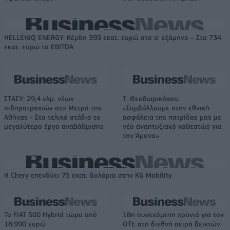
HELLENiQ ENERGY: Κέρδη 393 εκατ. ευρώ στο α' εξάμηνο – Στα 734
εκατ. ευρώ τα EBITDA
ΣΤΑΣΥ: 29,4 χλμ. νέων
Τ. Θεοδωρικάκος:
σιδηροτροχιών στο Μετρό της
«Συμβάλλουμε στην εθνική
Αθήνας - Στο τελικό στάδιο το
ασφάλεια της πατρίδας μας με
μεγαλύτερο έργο αναβάθμισης
νέο αναπτυξιακό καθεστώς για
την Άμυνα»
Η Chery επενδύει 75 εκατ. δολάρια στην KG Mobility
Το FIAT 500 Hybrid τώρα από
18η συνεχόμενη χρονιά για τον
18.990 ευρώ
ΟΤΕ στη διεθνή σειρά δεικτών