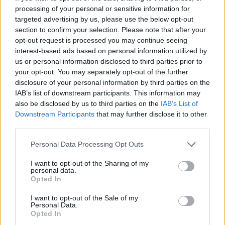
processing of your personal or sensitive information for
ΟΣΥ: Αναζητά νέο
targeted advertising by us, please use the below opt-out
αμαξοστάσιο για να
section to confirm your selection. Please note that after your
μεταστεγαστεί από το
opt-out request is processed you may continue seeing
Οι πτωχευμένες
Ελληνικό
interest-based ads based on personal information utilized by
Ολυμπιακή Αεροπορία και
us or personal information disclosed to third parties prior to
Ολυμπιακές Αερογραμμές
07/12/2017 - 02:00
your opt-out. You may separately opt-out of the further
ανάμεσα στους
disclosure of your personal information by third parties on the
μεγαλύτερους οφειλέτες
IAB’s list of downstream participants. This information may
του δημοσίου
also be disclosed by us to third parties on the
IAB’s List of
07/12/2017 - 02:00
Downstream Participants
that may further disclose it to other
third parties.
Personal Data Processing Opt Outs
I want to opt-out of the Sharing of my
personal data.
Opted In
I want to opt-out of the Sale of my
Personal Data.
Opted In