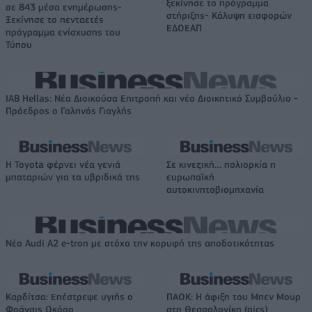
ξεκίνησε το πρόγραμμα
σε 843 μέσα ενημέρωσης-
στήριξης- Κάλυψη εισφορών
Ξεκίνησε το πενταετές
ΕΔΟΕΑΠ
πρόγραμμα ενίσχυσης του
Τύπου
IAB Hellas: Νέα Διοικούσα Επιτροπή και νέο Διοικητικό Συμβούλιο -
Πρόεδρος ο Γαληνός Γιαγλής
Η Toyota φέρνει νέα γενιά
Σε κινεζική… πολιορκία η
μπαταριών για τα υβριδικά της
ευρωπαϊκή
αυτοκινητοβιομηχανία
Νέο Audi A2 e-tron με στόχο την κορυφή της αποδοτικότητας
Καρδίτσα: Επέστρεψε υγιής ο
ΠΑΟΚ: Η άφιξη του Μπεν Μουρ
Φράνσις Οκόρο
στη Θεσσαλονίκη (pics)