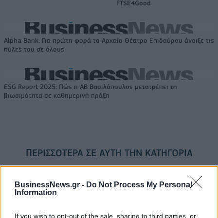
FTSE4Good
Alpha Bank: Για πρώτη φορά το Αρχαίο Θέατρο Επιδαύρου άνοιξε τις
πύλες του σε όλους
ESG Report 2025: Πώς η ΑΒ Βασιλόπουλος μετατρέπει τη
βιωσιμότητα σε καθημερινή πράξη
ΠΕΡΙΣΣΌΤΕΡΑ ΣΕ ΑΥΤΉ ΤΗΝ ΚΑΤΗΓΟΡΊΑ
BusinessNews.gr -
Do Not Process My Personal
Information
If you wish to opt-out of the sale, sharing to third parties, or