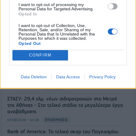
I want to opt-out of processing my
Personal Data for Targeted Advertising.
Opted In
ΡΟΗ ΕΙΔΗΣΕΩΝ
I want to opt-out of Collection, Use,
Retention, Sale, and/or Sharing of my
Personal Data that Is Unrelated with the
Purposes for which it was collected.
Έρευνα ΕΟΤ: Η Ελλάδα στις κορυφαίες επιλογές
Opted Out
των Ευρωπαίων ταξιδιωτών
07/08/2026 - 10:56
ΤΟΥΡΙΣΜΟΣ
CONFIRM
Ειδικό Χωροταξικό Πλαίσιο για τον Τουρισμό:
Στρατηγικό εργαλείο για βιώσιμη τουριστική
Data Deletion
Data Access
Privacy Policy
ανάπτυξη
07/08/2026 - 10:43
ΠΟΛΙΤΙΚΗ
ΣΤΑΣΥ: 29,4 χλμ. νέων σιδηροτροχιών στο Μετρό
της Αθήνας - Στο τελικό στάδιο το μεγαλύτερο έργο
αναβάθμισης
07/08/2026 - 10:28
ΕΠΙΧΕΙΡΗΣΕΙΣ
Bank of America: Το τελικό σκορ του Παγκοσμίου