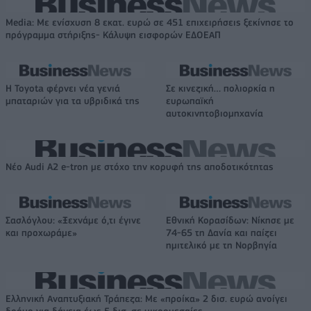
Media: Με ενίσχυση 8 εκατ. ευρώ σε 451 επιχειρήσεις ξεκίνησε το
πρόγραμμα στήριξης- Κάλυψη εισφορών ΕΔΟΕΑΠ
Η Toyota φέρνει νέα γενιά
Σε κινεζική… πολιορκία η
μπαταριών για τα υβριδικά της
ευρωπαϊκή
αυτοκινητοβιομηχανία
Νέο Audi A2 e-tron με στόχο την κορυφή της αποδοτικότητας
Σασλόγλου: «Ξεχνάμε ό,τι έγινε
Εθνική Κορασίδων: Νίκησε με
και προχωράμε»
74-65 τη Δανία και παίζει
ημιτελικό με τη Νορβηγία
Ελληνική Αναπτυξιακή Τράπεζα: Με «προίκα» 2 δισ. ευρώ ανοίγει
δρόμο για δάνεια έως 5 δισ. σε μικρομεσαίες