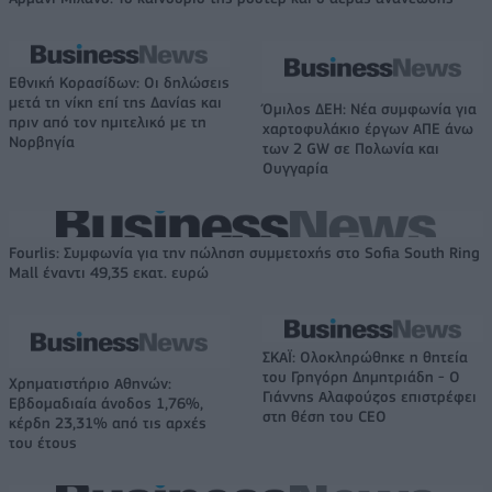
Εθνική Κορασίδων: Οι δηλώσεις
μετά τη νίκη επί της Δανίας και
Όμιλος ΔΕΗ: Νέα συμφωνία για
πριν από τον ημιτελικό με τη
χαρτοφυλάκιο έργων ΑΠΕ άνω
Νορβηγία
των 2 GW σε Πολωνία και
Ουγγαρία
Fourlis: Συμφωνία για την πώληση συμμετοχής στο Sofia South Ring
Mall έναντι 49,35 εκατ. ευρώ
ΣΚΑΪ: Ολοκληρώθηκε η θητεία
του Γρηγόρη Δημητριάδη - Ο
Χρηματιστήριο Αθηνών:
Γιάννης Αλαφούζος επιστρέφει
Εβδομαδιαία άνοδος 1,76%,
στη θέση του CEO
κέρδη 23,31% από τις αρχές
του έτους