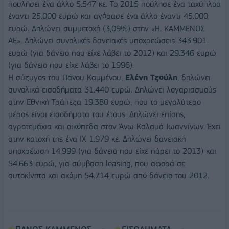
πουλήσει ένα άλλο 5.547 κε. Το 2015 πούλησε ένα ταχύπλοο
έναντι 25.000 ευρώ και αγόρασε ένα άλλο έναντι 45.000
ευρώ. Δηλώνει συμμετοχή (3,09%) στην «Η. ΚΑΜΜΕΝΟΣ
ΑΕ». Δηλώνει συνολικές δανειακές υποχρεώσεις 343.901
ευρώ (για δάνειο που είχε λάβει το 2012) και 29.346 ευρώ
(για δάνειο που είχε λάβει το 1996).
Η σύζυγος του Πάνου Καμμένου,
Ελένη Τζούλη
, δηλώνει
συνολικά εισοδήματα 31.440 ευρώ. Δηλώνει λογαριασμούς
στην Εθνική Τράπεζα 19.380 ευρώ, που το μεγαλύτερο
μέρος είναι εισοδήματα του έτους. Δηλώνει επίσης,
αγροτεμάχια και οικόπεδα στον Άνω Καλαμά Ιωαννίνων. Έχει
στην κατοχή της ένα ΙΧ 1.979 κε. Δηλώνει δανειακή
υποχρέωση 14.999 (για δάνειο που είχε πάρει το 2013) και
54.663 ευρώ, για σύμβαση leasing, που αφορά σε
αυτοκίνητο και ακόμη 54.714 ευρώ από δάνειο του 2012.