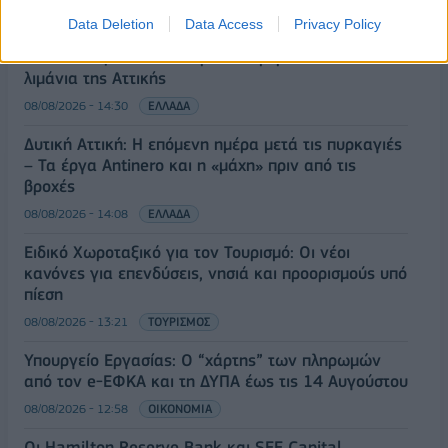
Data Deletion
Data Access
Privacy Policy
Κορυφώνεται η έξοδος του Αυγούστου – Πάνω από
56.000 επιβάτες αναχωρούν σήμερα από τα
λιμάνια της Αττικής
08/08/2026 - 14:30
ΕΛΛΑΔΑ
Δυτική Αττική: Η επόμενη ημέρα μετά τις πυρκαγιές
– Τα έργα Antinero και η «μάχη» πριν από τις
βροχές
08/08/2026 - 14:08
ΕΛΛΑΔΑ
Ειδικό Χωροταξικό για τον Τουρισμό: Οι νέοι
κανόνες για επενδύσεις, νησιά και προορισμούς υπό
πίεση
08/08/2026 - 13:21
ΤΟΥΡΙΣΜΟΣ
Υπουργείο Εργασίας: Ο “χάρτης” των πληρωμών
από τον e-ΕΦΚΑ και τη ΔΥΠΑ έως τις 14 Αυγούστου
08/08/2026 - 12:58
ΟΙΚΟΝΟΜΙΑ
Οι Hamilton Reserve Bank και SEE Capital