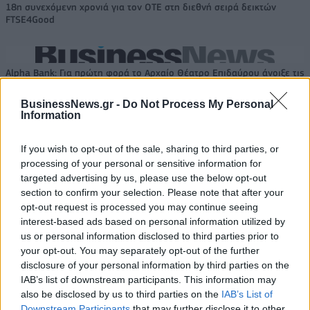
18η συνεχόμενη χρονιά για τον ΟΤΕ στη διεθνή σειρά δεικτών
FTSE4Good
Alpha Bank: Για πρώτη φορά το Αρχαίο Θέατρο Επιδαύρου άνοιξε τις
πύλες του σε όλους
BusinessNews.gr -
Do Not Process My Personal
Information
If you wish to opt-out of the sale, sharing to third parties, or
processing of your personal or sensitive information for
ΠΕΡΙΣΣΌΤΕΡΑ ΣΕ ΑΥΤΉ ΤΗΝ ΚΑΤΗΓΟΡΊΑ
targeted advertising by us, please use the below opt-out
section to confirm your selection. Please note that after your
opt-out request is processed you may continue seeing
interest-based ads based on personal information utilized by
us or personal information disclosed to third parties prior to
your opt-out. You may separately opt-out of the further
disclosure of your personal information by third parties on the
IAB’s list of downstream participants. This information may
Προκόπης Παυλόπουλος: Τι
also be disclosed by us to third parties on the
IAB’s List of
δήλωσε στο "Πόθεν Έσχες"
Downstream Participants
that may further disclose it to other