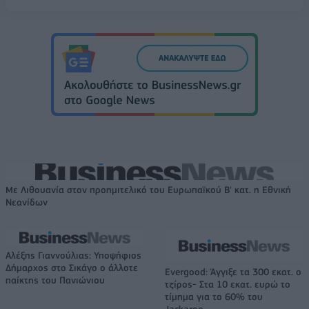
Με Λιθουανία στον προημιτελικό του Ευρωπαϊκού Β' κατ. η Εθνική
Νεανίδων
Αλέξης Γιαννούλιας: Υποψήφιος
Δήμαρχος στο Σικάγο ο άλλοτε
Evergood: Άγγιξε τα 300 εκατ. ο
παίκτης του Πανιώνιου
τζίρος- Στα 10 εκατ. ευρώ το
τίμημα για το 60% του