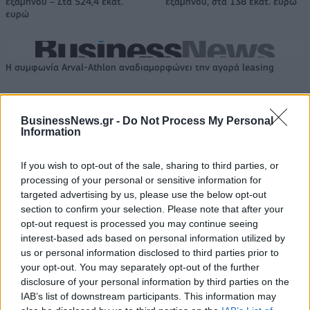
εξαμήνου – Στα 524,4 εκατ.
εξαμήνου, στα 138 εκατ. ευρώ
ευρώ
Η συμφωνία Arval-Athlon αναδιαμορφώνει την αγορά leasing
BusinessNews.gr -
Do Not Process My Personal
VW: Η δύσκολη εξίσωση της
Alpha Bank: Για πρώτη φορά το
Information
αναδιάρθρωσης
Αρχαίο Θέατρο Επιδαύρου
άνοιξε τις πύλες του σε όλους
If you wish to opt-out of the sale, sharing to third parties, or
processing of your personal or sensitive information for
targeted advertising by us, please use the below opt-out
ESG Report 2025: Πώς η ΑΒ Βασιλόπουλος μετατρέπει τη
section to confirm your selection. Please note that after your
βιωσιμότητα σε καθημερινή πράξη
opt-out request is processed you may continue seeing
interest-based ads based on personal information utilized by
us or personal information disclosed to third parties prior to
Stoiximan: «Πού ήσουν;» στις μεγάλες στιγμές του Ολυμπιακού
your opt-out. You may separately opt-out of the further
disclosure of your personal information by third parties on the
IAB’s list of downstream participants. This information may