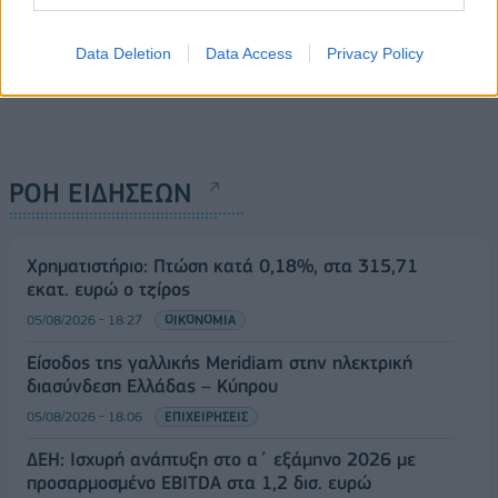
Data Deletion
Data Access
Privacy Policy
ΡΟΗ ΕΙΔΗΣΕΩΝ
Χρηματιστήριο: Πτώση κατά 0,18%, στα 315,71
εκατ. ευρώ ο τζίρος
05/08/2026 - 18:27
ΟΙΚΟΝΟΜΙΑ
Είσοδος της γαλλικής Meridiam στην ηλεκτρική
διασύνδεση Ελλάδας – Κύπρου
05/08/2026 - 18:06
ΕΠΙΧΕΙΡΗΣΕΙΣ
ΔΕΗ: Ισχυρή ανάπτυξη στο α΄ εξάμηνο 2026 με
προσαρμοσμένο EBITDA στα 1,2 δισ. ευρώ