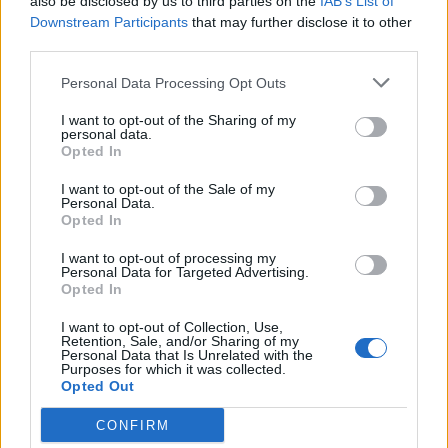
also be disclosed by us to third parties on the
IAB’s List of
Downstream Participants
that may further disclose it to other
third parties.
ΠΕΡΙΣΣΌΤΕΡΑ ΣΕ ΑΥΤΉ ΤΗΝ ΚΑΤΗΓΟΡΊΑ
Personal Data Processing Opt Outs
I want to opt-out of the Sharing of my
personal data.
Opted In
I want to opt-out of the Sale of my
Personal Data.
Opted In
Cirque du Soleil: Μία
Eurovision 2026: Η σειρά
μαγική πολιτεία σε μόνιμη
I want to opt-out of processing my
εμφάνισης των 25 χωρών
Personal Data for Targeted Advertising.
κίνηση και η ζωή στον
στον Τελικό
Opted In
δρόμο
15/05/2026 - 13:19
15/05/2026 - 09:48
I want to opt-out of Collection, Use,
Retention, Sale, and/or Sharing of my
Personal Data that Is Unrelated with the
Purposes for which it was collected.
Opted Out
CONFIRM