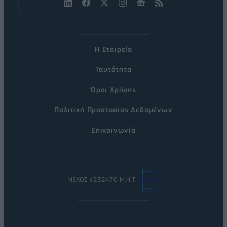
Η Εταιρεία
Ταυτότητα
Όροι Χρήσης
Πολιτική Προστασίας Δεδομένων
Επικοινωνία
ΜΕΛΟΣ #232470 Μ.Η.Τ.