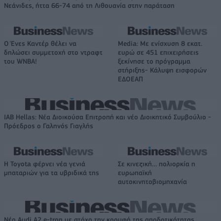
Νεάνιδες, ήττα 66-74 από τη Λιθουανία στην παράταση
Ο Ένες Καντέρ θέλει να
Media: Με ενίσχυση 8 εκατ.
δηλώσει συμμετοχή στο ντραφτ
ευρώ σε 451 επιχειρήσεις
του WNBA!
ξεκίνησε το πρόγραμμα
στήριξης- Κάλυψη εισφορών
ΕΔΟΕΑΠ
IAB Hellas: Νέα Διοικούσα Επιτροπή και νέο Διοικητικό Συμβούλιο -
Πρόεδρος ο Γαληνός Γιαγλής
Η Toyota φέρνει νέα γενιά
Σε κινεζική… πολιορκία η
μπαταριών για τα υβριδικά της
ευρωπαϊκή
αυτοκινητοβιομηχανία
Νέο Audi A2 e-tron με στόχο την κορυφή της αποδοτικότητας