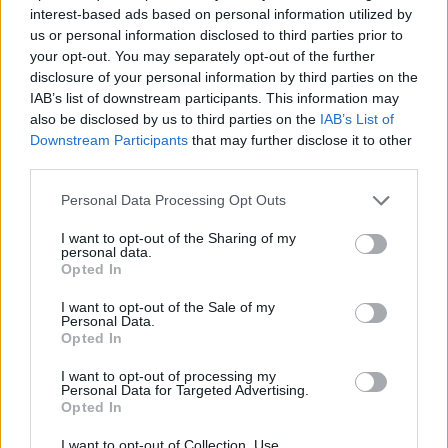
16/05/2024 - 09:38
δράσεις
interest-based ads based on personal information utilized by
us or personal information disclosed to third parties prior to
13/05/2024 - 11:22
your opt-out. You may separately opt-out of the further
disclosure of your personal information by third parties on the
IAB’s list of downstream participants. This information may
also be disclosed by us to third parties on the
IAB’s List of
Downstream Participants
that may further disclose it to other
third parties.
Personal Data Processing Opt Outs
I want to opt-out of the Sharing of my
personal data.
Opted In
I want to opt-out of the Sale of my
Personal Data.
ΡΟΗ ΕΙΔΗΣΕΩΝ
Opted In
I want to opt-out of processing my
Personal Data for Targeted Advertising.
ΥΠΑΑΤ: Επιπλέον 12,5 εκατ. ευρώ στις Περιφέρειες
Opted In
για την ενίσχυση της βιοασφάλειας
I want to opt-out of Collection, Use,