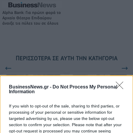
Alpha Bank: Για πρώτη φορά το
Αρχαίο Θέατρο Επιδαύρου
άνοιξε τις πύλες του σε όλους
ΠΕΡΙΣΣΌΤΕΡΑ ΣΕ ΑΥΤΉ ΤΗΝ ΚΑΤΗΓΟΡΊΑ
BusinessNews.gr -
Do Not Process My Personal
Information
If you wish to opt-out of the sale, sharing to third parties, or
18 Μαΐου - Διεθνής Ημέρα
Οι «άγγελοι» της Victoria's
processing of your personal or sensitive information for
Μουσείων: Τα μουσεία
Secret επιστρέφουν
targeted advertising by us, please use the below opt-out
γιορτάζουν με ελεύθερη
ύστερα από έξι χρόνια
section to confirm your selection. Please note that after your
είσοδο και ποικίλες
opt-out request is processed you may continue seeing