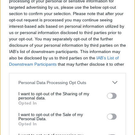
processing of your personal or sensitive information for
targeted advertising by us, please use the below opt-out
18η συνεχόμενη χρονιά για τον ΟΤΕ στη διεθνή σειρά δεικτών
section to confirm your selection. Please note that after your
FTSE4Good
opt-out request is processed you may continue seeing
interest-based ads based on personal information utilized by
us or personal information disclosed to third parties prior to
Alpha Bank: Για πρώτη φορά το Αρχαίο Θέατρο Επιδαύρου άνοιξε τις
your opt-out. You may separately opt-out of the further
πύλες του σε όλους
disclosure of your personal information by third parties on the
IAB’s list of downstream participants. This information may
also be disclosed by us to third parties on the
IAB’s List of
Downstream Participants
that may further disclose it to other
third parties.
ΠΕΡΙΣΣΌΤΕΡΑ ΣΕ ΑΥΤΉ ΤΗΝ ΚΑΤΗΓΟΡΊΑ
Personal Data Processing Opt Outs
I want to opt-out of the Sharing of my
personal data.
Opted In
I want to opt-out of the Sale of my
Personal Data.
Opted In
Πίνακας του Τιτσιάνο σε
Η Lara Croft αναδείχθηκε