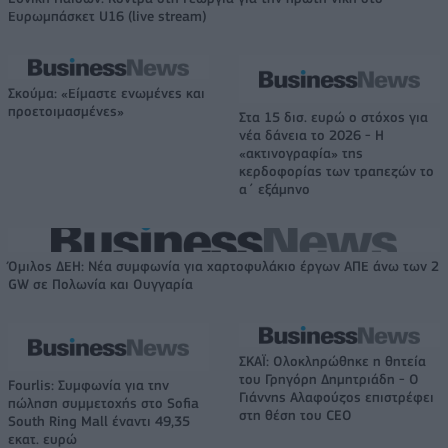
Ευρωμπάσκετ U16 (live stream)
Σκούμα: «Είμαστε ενωμένες και
προετοιμασμένες»
Στα 15 δισ. ευρώ ο στόχος για
νέα δάνεια το 2026 - Η
«ακτινογραφία» της
κερδοφορίας των τραπεζών το
α΄ εξάμηνο
Όμιλος ΔΕΗ: Νέα συμφωνία για χαρτοφυλάκιο έργων ΑΠΕ άνω των 2
GW σε Πολωνία και Ουγγαρία
ΣΚΑΪ: Ολοκληρώθηκε η θητεία
του Γρηγόρη Δημητριάδη - Ο
Fourlis: Συμφωνία για την
Γιάννης Αλαφούζος επιστρέφει
πώληση συμμετοχής στο Sofia
στη θέση του CEO
South Ring Mall έναντι 49,35
εκατ. ευρώ