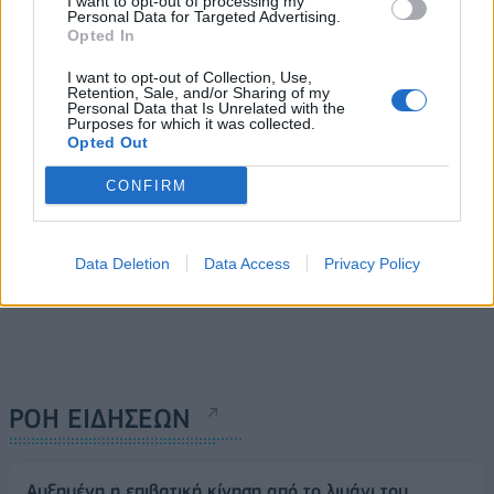
I want to opt-out of processing my
δημοπρασία, πρώτη φορά
ο πιο εμβληματικός
Personal Data for Targeted Advertising.
Opted In
μετά από 145 χρόνια
χαρακτήρας
βιντεοπαιχνιδιών
06/04/2024 - 14:43
I want to opt-out of Collection, Use,
Retention, Sale, and/or Sharing of my
09/04/2024 - 11:56
Personal Data that Is Unrelated with the
Purposes for which it was collected.
Opted Out
CONFIRM
Data Deletion
Data Access
Privacy Policy
ΡΟΗ ΕΙΔΗΣΕΩΝ
Αυξημένη η επιβατική κίνηση από το λιμάνι του