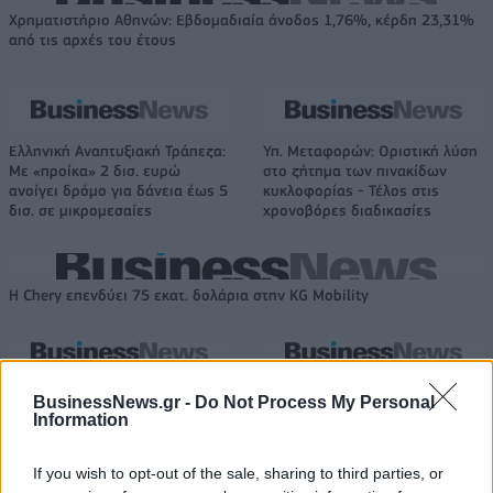
Χρηματιστήριο Αθηνών: Εβδομαδιαία άνοδος 1,76%, κέρδη 23,31%
από τις αρχές του έτους
Ελληνική Αναπτυξιακή Τράπεζα:
Υπ. Μεταφορών: Οριστική λύση
Με «προίκα» 2 δισ. ευρώ
στο ζήτημα των πινακίδων
ανοίγει δρόμο για δάνεια έως 5
κυκλοφορίας - Τέλος στις
δισ. σε μικρομεσαίες
χρονοβόρες διαδικασίες
Η Chery επενδύει 75 εκατ. δολάρια στην KG Mobility
Το FIAT 500 Hybrid τώρα από
Ατρόμητος και Novibet
18.990 ευρώ
συνεχίζουν μαζί: Ανανέωση της
BusinessNews.gr -
Do Not Process My Personal
συνεργασίας τους μέχρι το
Information
2028
If you wish to opt-out of the sale, sharing to third parties, or