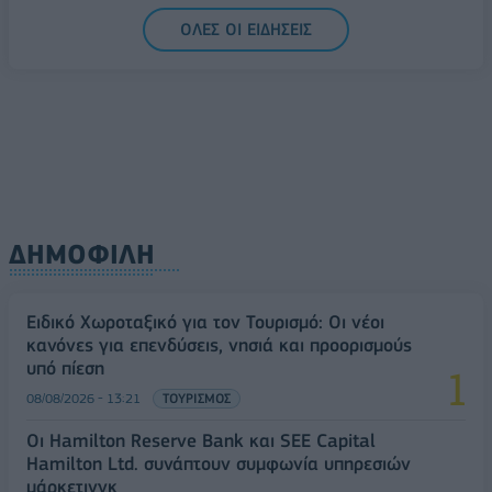
08/08/2026 - 14:30
ΕΛΛΑΔΑ
ΟΛΕΣ ΟΙ ΕΙΔΗΣΕΙΣ
Δυτική Αττική: Η επόμενη ημέρα μετά τις πυρκαγιές
– Τα έργα Antinero και η «μάχη» πριν από τις
βροχές
08/08/2026 - 14:08
ΕΛΛΑΔΑ
ΔΗΜΟΦΙΛΗ
Ειδικό Χωροταξικό για τον Τουρισμό: Οι νέοι
κανόνες για επενδύσεις, νησιά και προορισμούς
υπό πίεση
08/08/2026 - 13:21
ΤΟΥΡΙΣΜΟΣ
Οι Hamilton Reserve Bank και SEE Capital
Hamilton Ltd. συνάπτουν συμφωνία υπηρεσιών
μάρκετινγκ