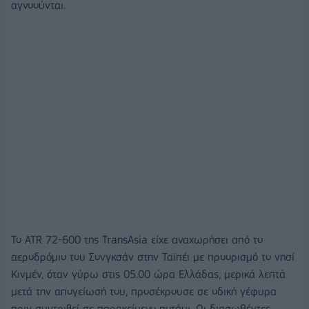
αγνοούνται.
Το ATR 72-600 της TransΑsia είχε αναχωρήσει από το
αεροδρόμιο του Σονγκσάν στην Ταϊπέι με προορισμό το νησί
Κινμέν, όταν γύρω στις 05.00 ώρα Ελλάδας, μερικά λεπτά
μετά την απογείωσή του, προσέκρουσε σε οδική γέφυρα
πριν συντριβεί σε παρακείμενο ποτάμι. Οι διασωθέντες