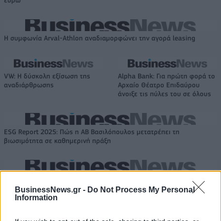
ευρώ
Η συμφωνία Arval-Athlon αναδιαμορφώνει την αγορά leasing
VW: Η δύσκολη εξίσωση της
Alpha Bank: Για πρώτη φορά το
αναδιάρθρωσης
Αρχαίο Θέατρο Επιδαύρου
άνοιξε τις πύλες του σε όλους
ESG Report 2025: Πώς η ΑΒ Βασιλόπουλος μετατρέπει τη
βιωσιμότητα σε καθημερινή πράξη
Stoiximan: «Πού ήσουν;» στις μεγάλες στιγμές του Ολυμπιακού
BusinessNews.gr -
Do Not Process My Personal
Information