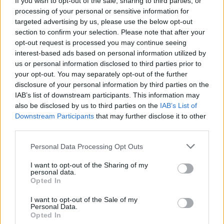
If you wish to opt-out of the sale, sharing to third parties, or
processing of your personal or sensitive information for
ΠΕΡΙΣΣΌΤΕΡΑ ΣΕ ΑΥΤΉ ΤΗΝ ΚΑΤΗΓΟΡΊΑ
targeted advertising by us, please use the below opt-out
section to confirm your selection. Please note that after your
opt-out request is processed you may continue seeing
interest-based ads based on personal information utilized by
us or personal information disclosed to third parties prior to
your opt-out. You may separately opt-out of the further
H&M: Επεκτείνεται στην
disclosure of your personal information by third parties on the
Αυστραλία
Pepe Jeans: Συμφωνία
IAB’s list of downstream participants. This information may
εξαγοράς με τον όμιλο Μ1
04/02/2015 - 02:00
also be disclosed by us to third parties on the
IAB’s List of
03/02/2015 - 02:00
Downstream Participants
that may further disclose it to other
third parties.
Personal Data Processing Opt Outs
I want to opt-out of the Sharing of my
personal data.
Opted In
I want to opt-out of the Sale of my
Personal Data.
Opted In