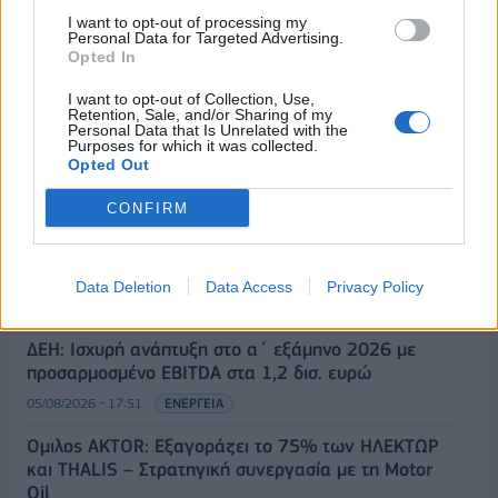
I want to opt-out of processing my
Personal Data for Targeted Advertising.
Opted In
ΡΟΗ ΕΙΔΗΣΕΩΝ
I want to opt-out of Collection, Use,
Retention, Sale, and/or Sharing of my
Personal Data that Is Unrelated with the
Purposes for which it was collected.
Χρηματιστήριο: Πτώση κατά 0,18%, στα 315,71
Opted Out
εκατ. ευρώ ο τζίρος
CONFIRM
05/08/2026 - 18:27
ΟΙΚΟΝΟΜΙΑ
Είσοδος της γαλλικής Meridiam στην ηλεκτρική
διασύνδεση Ελλάδας – Κύπρου
Data Deletion
Data Access
Privacy Policy
05/08/2026 - 18:06
ΕΠΙΧΕΙΡΗΣΕΙΣ
ΔΕΗ: Ισχυρή ανάπτυξη στο α΄ εξάμηνο 2026 με
προσαρμοσμένο EBITDA στα 1,2 δισ. ευρώ
05/08/2026 - 17:51
ΕΝΕΡΓΕΙΑ
Όμιλος AKTOR: Εξαγοράζει το 75% των ΗΛΕΚΤΩΡ
και THALIS – Στρατηγική συνεργασία με τη Motor
Oil