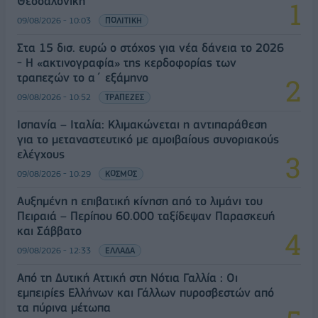
Θεσσαλονίκη
09/08/2026 - 10:03
ΠΟΛΙΤΙΚΗ
Στα 15 δισ. ευρώ ο στόχος για νέα δάνεια το 2026
- Η «ακτινογραφία» της κερδοφορίας των
τραπεζών το α΄ εξάμηνο
09/08/2026 - 10:52
ΤΡΑΠΕΖΕΣ
Ισπανία – Ιταλία: Κλιμακώνεται η αντιπαράθεση
για το μεταναστευτικό με αμοιβαίους συνοριακούς
ελέγχους
09/08/2026 - 10:29
ΚΟΣΜΟΣ
Αυξημένη η επιβατική κίνηση από το λιμάνι του
Πειραιά – Περίπου 60.000 ταξίδεψαν Παρασκευή
και Σάββατο
09/08/2026 - 12:33
ΕΛΛΑΔΑ
Από τη Δυτική Αττική στη Νότια Γαλλία : Οι
εμπειρίες Ελλήνων και Γάλλων πυροσβεστών από
τα πύρινα μέτωπα