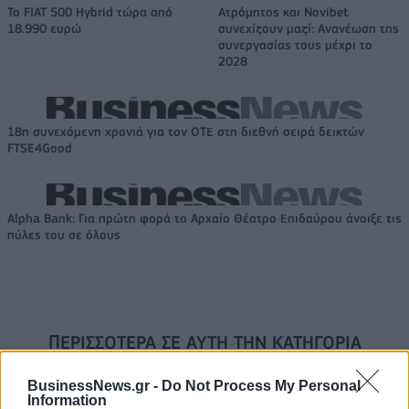
Το FIAT 500 Hybrid τώρα από
Ατρόμητος και Novibet
18.990 ευρώ
συνεχίζουν μαζί: Ανανέωση της
συνεργασίας τους μέχρι το
2028
18η συνεχόμενη χρονιά για τον ΟΤΕ στη διεθνή σειρά δεικτών
FTSE4Good
Alpha Bank: Για πρώτη φορά το Αρχαίο Θέατρο Επιδαύρου άνοιξε τις
πύλες του σε όλους
ΠΕΡΙΣΣΌΤΕΡΑ ΣΕ ΑΥΤΉ ΤΗΝ ΚΑΤΗΓΟΡΊΑ
BusinessNews.gr -
Do Not Process My Personal
Information