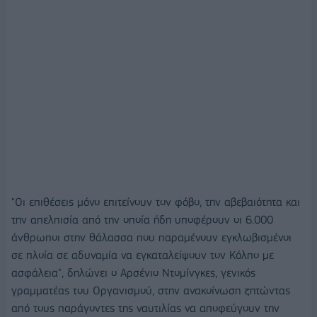
"Οι επιθέσεις μόνο επιτείνουν τον φόβο, την αβεβαιότητα και
την απελπισία από την οποία ήδη υποφέρουν οι 6.000
άνθρωποι στην θάλασσα που παραμένουν εγκλωβισμένοι
σε πλοία σε αδυναμία να εγκαταλείψουν τον Κόλπο με
ασφάλεια", δηλώνει ο Αρσένιο Ντομίνγκες, γενικός
γραμματέας του Οργανισμού, στην ανακοίνωση ζητώντας
από τους παράγοντες της ναυτιλίας να αποφεύγουν την