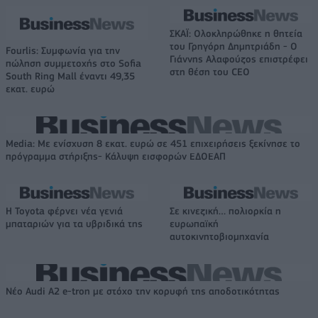
ΣΚΑΪ: Ολοκληρώθηκε η θητεία
του Γρηγόρη Δημητριάδη - Ο
Fourlis: Συμφωνία για την
Γιάννης Αλαφούζος επιστρέφει
πώληση συμμετοχής στο Sofia
στη θέση του CEO
South Ring Mall έναντι 49,35
εκατ. ευρώ
Media: Με ενίσχυση 8 εκατ. ευρώ σε 451 επιχειρήσεις ξεκίνησε το
πρόγραμμα στήριξης- Κάλυψη εισφορών ΕΔΟΕΑΠ
Η Toyota φέρνει νέα γενιά
Σε κινεζική… πολιορκία η
μπαταριών για τα υβριδικά της
ευρωπαϊκή
αυτοκινητοβιομηχανία
Νέο Audi A2 e-tron με στόχο την κορυφή της αποδοτικότητας