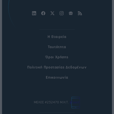
Η Εταιρεία
Ταυτότητα
Όροι Χρήσης
Πολιτική Προστασίας Δεδομένων
Επικοινωνία
ΜΕΛΟΣ #232470 Μ.Η.Τ.