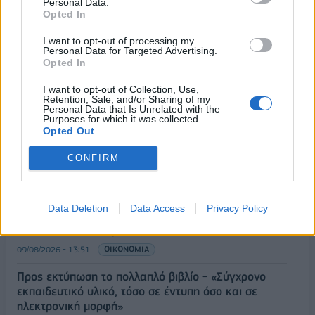
Personal Data.
Opted In
ΡΟΗ ΕΙΔΗΣΕΩΝ
I want to opt-out of processing my
Personal Data for Targeted Advertising.
Opted In
Π. Μαρινάκης: «Το δημογραφικό δεν μπορεί να
I want to opt-out of Collection, Use,
περιμένει»
Retention, Sale, and/or Sharing of my
Personal Data that Is Unrelated with the
09/08/2026 - 14:34
ΠΟΛΙΤΙΚΗ
Purposes for which it was collected.
Opted Out
Ε. Τουρνάς: Πάνω από 400 πυρκαγιές σε δέκα
ημέρες - Σε επιφυλακή ο κρατικός μηχανισμός
CONFIRM
09/08/2026 - 14:17
ΠΟΛΙΤΙΚΗ
Εξαγωγές: Η Ελλάδα κερδίζει τους Ευρωπαίους
Data Deletion
Data Access
Privacy Policy
ανταγωνιστές – Άνοδος μεριδίων σε 9 από 11
κλάδους (Εθνική Τράπεζα)
09/08/2026 - 13:51
ΟΙΚΟΝΟΜΙΑ
Προς εκτύπωση το πολλαπλό βιβλίο - «Σύγχρονο
εκπαιδευτικό υλικό, τόσο σε έντυπη όσο και σε
ηλεκτρονική μορφή»