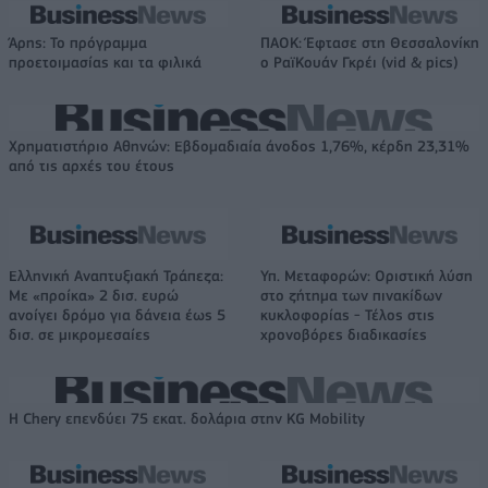
Άρης: Το πρόγραμμα
ΠΑΟΚ: Έφτασε στη Θεσσαλονίκη
προετοιμασίας και τα φιλικά
ο ΡαϊΚουάν Γκρέι (vid & pics)
Χρηματιστήριο Αθηνών: Εβδομαδιαία άνοδος 1,76%, κέρδη 23,31%
από τις αρχές του έτους
Ελληνική Αναπτυξιακή Τράπεζα:
Υπ. Μεταφορών: Οριστική λύση
Με «προίκα» 2 δισ. ευρώ
στο ζήτημα των πινακίδων
ανοίγει δρόμο για δάνεια έως 5
κυκλοφορίας - Τέλος στις
δισ. σε μικρομεσαίες
χρονοβόρες διαδικασίες
Η Chery επενδύει 75 εκατ. δολάρια στην KG Mobility