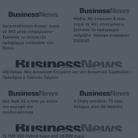
Media: Με ενίσχυση 8 εκατ.
ευρώ σε 451 επιχειρήσεις
Χρηματοδότηση 8 εκατ. ευρώ
ξεκίνησε το πρόγραμμα
σε 843 μέσα ενημέρωσης-
στήριξης- Κάλυψη εισφορών
Ξεκίνησε το πενταετές
ΕΔΟΕΑΠ
πρόγραμμα ενίσχυσης του
Τύπου
IAB Hellas: Νέα Διοικούσα Επιτροπή και νέο Διοικητικό Συμβούλιο -
Πρόεδρος ο Γαληνός Γιαγλής
Νέο Audi A2 e-tron με στόχο
Η Chery επενδύει 75 εκατ.
την κορυφή της
δολάρια στην KG Mobility
αποδοτικότητας
Το FIAT 500 Hybrid τώρα από 18.990 ευρώ