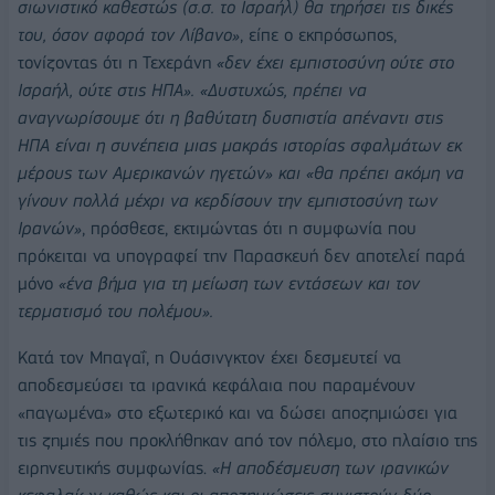
σιωνιστικό καθεστώς (σ.σ. το Ισραήλ) θα τηρήσει τις δικές
του, όσον αφορά τον Λίβανο»
, είπε ο εκπρόσωπος,
τονίζοντας ότι η Τεχεράνη
«δεν έχει εμπιστοσύνη ούτε στο
Ισραήλ, ούτε στις ΗΠΑ».
«Δυστυχώς, πρέπει να
αναγνωρίσουμε ότι η βαθύτατη δυσπιστία απέναντι στις
ΗΠΑ είναι η συνέπεια μιας μακράς ιστορίας σφαλμάτων εκ
μέρους των Αμερικανών ηγετών» και «θα πρέπει ακόμη να
γίνουν πολλά μέχρι να κερδίσουν την εμπιστοσύνη των
Ιρανών»
, πρόσθεσε, εκτιμώντας ότι η συμφωνία που
πρόκειται να υπογραφεί την Παρασκευή δεν αποτελεί παρά
μόνο
«ένα βήμα για τη μείωση των εντάσεων και τον
τερματισμό του πολέμου».
Κατά τον Μπαγαΐ, η Ουάσινγκτον έχει δεσμευτεί να
αποδεσμεύσει τα ιρανικά κεφάλαια που παραμένουν
«παγωμένα» στο εξωτερικό και να δώσει αποζημιώσει για
τις ζημιές που προκλήθηκαν από τον πόλεμο, στο πλαίσιο της
ειρηνευτικής συμφωνίας.
«Η αποδέσμευση των ιρανικών