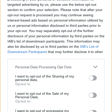
Η συμφωνία Arval-Athlon αναδιαμορφώνει την αγορά leasing
targeted advertising by us, please use the below opt-out
section to confirm your selection. Please note that after your
opt-out request is processed you may continue seeing
VW: Η δύσκολη εξίσωση της
18η συνεχόμενη χρονιά για τον
interest-based ads based on personal information utilized by
αναδιάρθρωσης
ΟΤΕ στη διεθνή σειρά δεικτών
us or personal information disclosed to third parties prior to
FTSE4Good
your opt-out. You may separately opt-out of the further
disclosure of your personal information by third parties on the
IAB’s list of downstream participants. This information may
also be disclosed by us to third parties on the
IAB’s List of
Alpha Bank: Για πρώτη φορά το Αρχαίο Θέατρο Επιδαύρου άνοιξε τις
Downstream Participants
that may further disclose it to other
πύλες του σε όλους
third parties.
Personal Data Processing Opt Outs
ESG Report 2025: Πώς η ΑΒ Βασιλόπουλος μετατρέπει τη
I want to opt-out of the Sharing of my
βιωσιμότητα σε καθημερινή πράξη
personal data.
Opted In
I want to opt-out of the Sale of my
Personal Data.
Opted In
ΠΕΡΙΣΣΌΤΕΡΑ ΣΕ ΑΥΤΉ ΤΗΝ ΚΑΤΗΓΟΡΊΑ
I want to opt-out of processing my