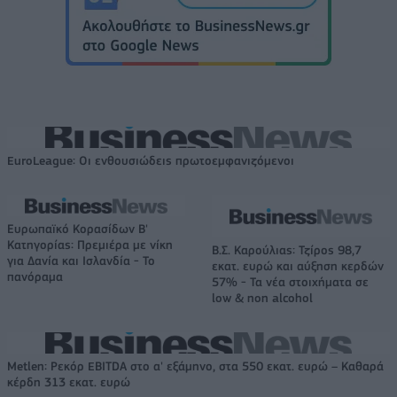
EuroLeague: Οι ενθουσιώδεις πρωτοεμφανιζόμενοι
Ευρωπαϊκό Κορασίδων Β'
Κατηγορίας: Πρεμιέρα με νίκη
Β.Σ. Καρούλιας: Τζίρος 98,7
για Δανία και Ισλανδία - Το
εκατ. ευρώ και αύξηση κερδών
πανόραμα
57% - Τα νέα στοιχήματα σε
low & non alcohol
Metlen: Ρεκόρ EBITDA στο α' εξάμηνο, στα 550 εκατ. ευρώ – Καθαρά
κέρδη 313 εκατ. ευρώ