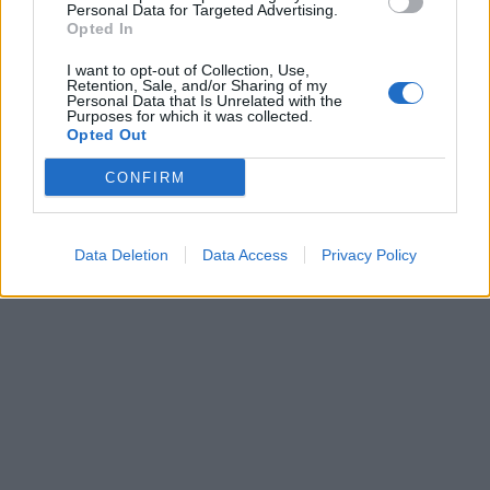
Personal Data for Targeted Advertising.
Opted In
I want to opt-out of Collection, Use,
Retention, Sale, and/or Sharing of my
Personal Data that Is Unrelated with the
Purposes for which it was collected.
Opted Out
Γαλλία: Δώδεκα ισραηλινές
ΗΠΑ- Τζέι Ντι Βανς:
CONFIRM
εταιρείες αποκλείστηκαν
«Ανοικτά μακροπρόθεσμα
από την αμυντική έκθεση
χωρίς την επιβολή
Eurostatory
διοδίων»
Data Deletion
Data Access
Privacy Policy
15/06/2026 - 18:33
15/06/2026 - 16:36