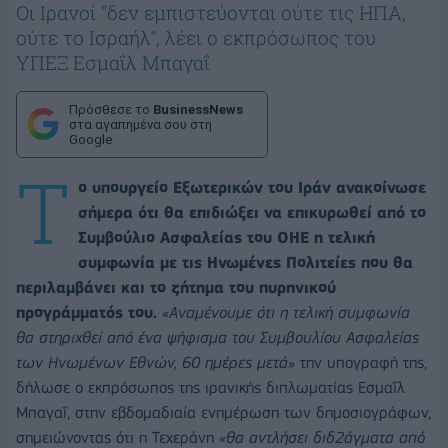
Οι Ιρανοί "δεν εμπιστεύονται ούτε τις ΗΠΑ,
ούτε το Ισραήλ", λέει ο εκπρόσωπος του
ΥΠΕΞ Εσμαΐλ Μπαγαΐ
Πρόσθεσε το
BusinessNews
στα αγαπημένα σου στη
Google
Τ
ο υπουργείο Εξωτερικών του Ιράν ανακοίνωσε
σήμερα ότι θα επιδιώξει να επικυρωθεί από το
Συμβούλιο Ασφαλείας του ΟΗΕ η τελική
συμφωνία με τις Ηνωμένες Πολιτείες που θα
περιλαμβάνει και το ζήτημα του πυρηνικού
προγράμματός του.
«Αναμένουμε ότι η τελική συμφωνία
θα στηριχθεί από ένα ψήφισμα του Συμβουλίου Ασφαλείας
των Ηνωμένων Εθνών, 60 ημέρες μετά»
την υπογραφή της,
δήλωσε ο εκπρόσωπος της ιρανικής διπλωματίας Εσμαΐλ
Μπαγαΐ, στην εβδομαδιαία ενημέρωση των δημοσιογράφων,
σημειώνοντας ότι η Τεχεράνη
«θα αντλήσει διδ2άγματα από