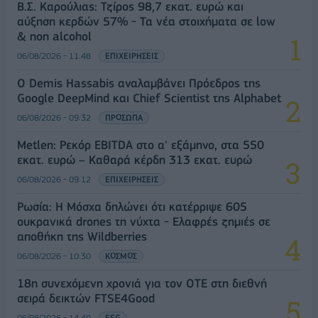
Β.Σ. Καρούλιας: Τζίρος 98,7 εκατ. ευρώ και
αύξηση κερδών 57% - Τα νέα στοιχήματα σε low
& non alcohol
06/08/2026 - 11:48
ΕΠΙΧΕΙΡΗΣΕΙΣ
Ο Demis Hassabis αναλαμβάνει Πρόεδρος της
Google DeepMind και Chief Scientist της Alphabet
06/08/2026 - 09:32
ΠΡΟΣΩΠΑ
Metlen: Ρεκόρ EBITDA στο α' εξάμηνο, στα 550
εκατ. ευρώ – Καθαρά κέρδη 313 εκατ. ευρώ
06/08/2026 - 09:12
ΕΠΙΧΕΙΡΗΣΕΙΣ
Ρωσία: Η Μόσχα δηλώνει ότι κατέρριψε 605
ουκρανικά drones τη νύχτα - Ελαφρές ζημιές σε
αποθήκη της Wildberries
06/08/2026 - 10:30
ΚΟΣΜΟΣ
18η συνεχόμενη χρονιά για τον ΟΤΕ στη διεθνή
σειρά δεικτών FTSE4Good
06/08/2026 - 14:40
ESG