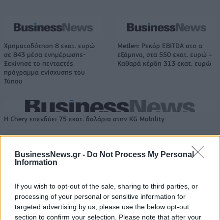
Χρηματοδότηση 8 εκατ. ευρώ
Metlen: Ρεκόρ EBITDA στο α'
σε 843 μέσα ενημέρωσης-
εξάμηνο, στα 550 εκατ. ευρώ –
Ξεκίνησε το πενταετές
Καθαρά κέρδη 313 εκατ. ευρώ
πρόγραμμα ενίσχυσης του
Τύπου
Η Chery επενδύει 75 εκατ. δολάρια στην KG Mobility
BusinessNews.gr -
Do Not Process My Personal
Το FIAT 500 Hybrid τώρα από
Ατρόμητος και Novibet
Information
18.990 ευρώ
συνεχίζουν μαζί: Ανανέωση της
συνεργασίας τους μέχρι το
2028
If you wish to opt-out of the sale, sharing to third parties, or
processing of your personal or sensitive information for
targeted advertising by us, please use the below opt-out
section to confirm your selection. Please note that after your