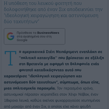
Η υπόθεση του λευκού φοιτητή που
δολοφονήθηκε από έναν Σιχ αποδεικνύει την
"ιδεολογική χειραγώγηση και αστυνόμευση
δύο ταχυτήτων"
Πρόσθεσε το
BusinessNews
στα αγαπημένα σου στη
Google
Τ
ο αμερικανικό Στέιτ Ντιπάρτμεντ ενεπλάκη σε
''πολιτική καταιγίδα'' που βρίσκεται σε εξέλιξη
στη Βρετανία με αφορμή τη δολοφονία ενός
φοιτητή καταδικάζοντας αυτό που
χαρακτήρισε "ιδεολογική χειραγώγηση και
αστυνόμευση δύο ταχυτήτων", σύμπτωμα, όπως είπε,
μιας πολιτισμικής παρακμής.
Τον περασμένο χρόνο,
αστυνομικοί πέρασαν χειροπέδες στον Χένρι Νόβακ, έναν
18χρονο λευκό, καθώς εκείνος ψυχορραγούσε χτυπημένος
από μαχαίρι από έναν Σιχ, ο οποίος είχε κάνει ψευδή