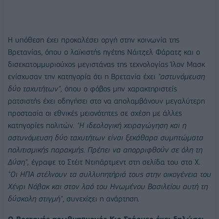
Η υπόθεση έχει προκαλέσει οργή στην κοινωνία της
Βρετανίας, όπου ο λαϊκιστής ηγέτης Νάιτζελ Φάρατζ και ο
δισεκατομμυριούχος μεγιστάνας της τεχνολογίας Ίλον Μασκ
ενίσχυσαν την κατηγορία ότι η Βρετανία έχει
"αστυνόμευση
δύο ταχυτήτων",
όπου ο φόβος μην χαρακτηριστείς
ρατσιστής έχει οδηγήσει στο να απολαμβάνουν μεγαλύτερη
προστασία οι εθνικές μειονότητες σε σχέση με άλλες
κατηγορίες πολιτών.
"Η ιδεολογική χειραγώγηση και η
αστυνόμευση δύο ταχυτήτων είναι ξεκάθαρα συμπτώματα
πολιτισμικής παρακμής. Πρέπει να απορριφθούν σε όλη τη
Δύση",
έγραψε το Στέιτ Ντιπάρτμεντ στη σελίδα του στο Χ.
"Οι ΗΠΑ στέλνουν τα συλλυπητήριά τους στην οικογένεια του
Χένρι Νόβακ και στον λαό του Ηνωμένου Βασιλείου αυτή τη
δύσκολη στιγμή"
, συνεχίζει η ανάρτηση.