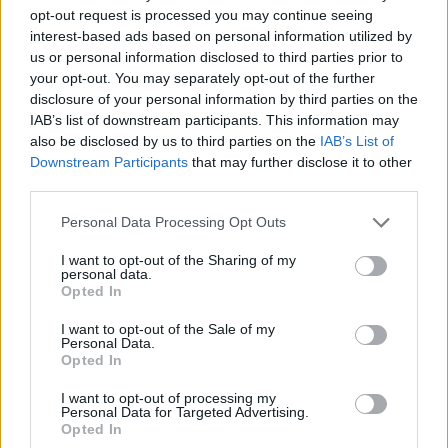
18η συνεχόμενη χρονιά για τον ΟΤΕ στη διεθνή σειρά δεικτών
opt-out request is processed you may continue seeing
FTSE4Good
interest-based ads based on personal information utilized by
us or personal information disclosed to third parties prior to
your opt-out. You may separately opt-out of the further
Alpha Bank: Για πρώτη φορά το Αρχαίο Θέατρο Επιδαύρου άνοιξε τις
disclosure of your personal information by third parties on the
πύλες του σε όλους
IAB’s list of downstream participants. This information may
also be disclosed by us to third parties on the
IAB’s List of
Downstream Participants
that may further disclose it to other
third parties.
Personal Data Processing Opt Outs
ΠΕΡΙΣΣΌΤΕΡΑ ΣΕ ΑΥΤΉ ΤΗΝ ΚΑΤΗΓΟΡΊΑ
I want to opt-out of the Sharing of my
personal data.
Opted In
I want to opt-out of the Sale of my
Personal Data.
Opted In
I want to opt-out of processing my
Personal Data for Targeted Advertising.
Ρουμανία: Ένα drone
Opted In
ΟΗΕ: Οι συγκρούσεις στη
αυτοανατινάχθηκε σε