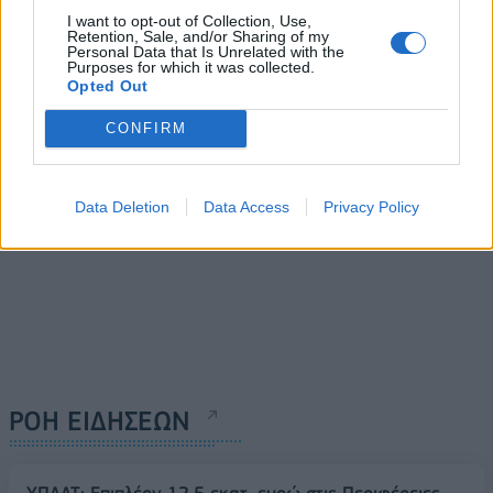
Μέση Ανατολή ωθούν
λιμάνι στη Μαύρη
I want to opt-out of Collection, Use,
εκατομμύρια ανθρώπους
Retention, Sale, and/or Sharing of my
Θάλασσα- Τρία ακόμη
Personal Data that Is Unrelated with the
στην πείνα
εντοπίσθηκαν
Purposes for which it was collected.
05/06/2026 - 13:45
Opted Out
05/06/2026 - 14:06
CONFIRM
Data Deletion
Data Access
Privacy Policy
ΡΟΗ ΕΙΔΗΣΕΩΝ
ΥΠΑΑΤ: Επιπλέον 12,5 εκατ. ευρώ στις Περιφέρειες