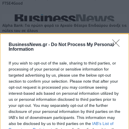
FTSE4Good
Alpha Bank: Για πρώτη φορά το Αρχαίο Θέατρο Επιδαύρου άνοιξε τις
πύλες του σε όλους
BusinessNews.gr -
Do Not Process My Personal
Information
If you wish to opt-out of the sale, sharing to third parties, or
ΠΕΡΙΣΣΌΤΕΡΑ ΣΕ ΑΥΤΉ ΤΗΝ ΚΑΤΗΓΟΡΊΑ
processing of your personal or sensitive information for
targeted advertising by us, please use the below opt-out
section to confirm your selection. Please note that after your
opt-out request is processed you may continue seeing
interest-based ads based on personal information utilized by
us or personal information disclosed to third parties prior to
your opt-out. You may separately opt-out of the further
disclosure of your personal information by third parties on the
IAB’s list of downstream participants. This information may
ΕΕ: Χαιρετίζουν την
Ινδία: Οι αρχές στο Νέο
also be disclosed by us to third parties on the
IAB’s List of
επανένταξη του Ηνωμένου
Δελχί περιορίζουν την