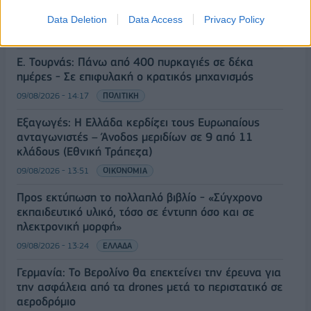
Π. Μαρινάκης: «Το δημογραφικό δεν μπορεί να
περιμένει»
Data Deletion
Data Access
Privacy Policy
09/08/2026 - 14:34
ΠΟΛΙΤΙΚΗ
Ε. Τουρνάς: Πάνω από 400 πυρκαγιές σε δέκα
ημέρες - Σε επιφυλακή ο κρατικός μηχανισμός
09/08/2026 - 14:17
ΠΟΛΙΤΙΚΗ
Εξαγωγές: Η Ελλάδα κερδίζει τους Ευρωπαίους
ανταγωνιστές – Άνοδος μεριδίων σε 9 από 11
κλάδους (Εθνική Τράπεζα)
09/08/2026 - 13:51
ΟΙΚΟΝΟΜΙΑ
Προς εκτύπωση το πολλαπλό βιβλίο - «Σύγχρονο
εκπαιδευτικό υλικό, τόσο σε έντυπη όσο και σε
ηλεκτρονική μορφή»
09/08/2026 - 13:24
ΕΛΛΑΔΑ
Γερμανία: Το Βερολίνο θα επεκτείνει την έρευνα για
την ασφάλεια από τα drones μετά το περιστατικό σε
αεροδρόμιο