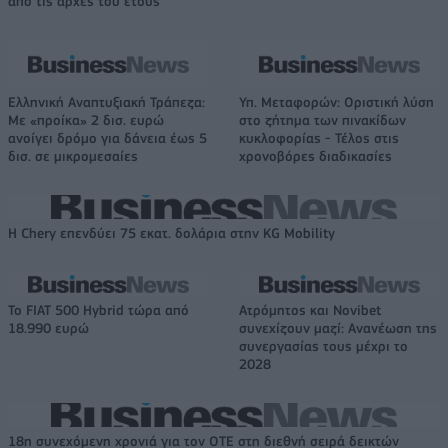
από τις αρχές του έτους
Ελληνική Αναπτυξιακή Τράπεζα:
Υπ. Μεταφορών: Οριστική λύση
Με «προίκα» 2 δισ. ευρώ
στο ζήτημα των πινακίδων
ανοίγει δρόμο για δάνεια έως 5
κυκλοφορίας - Τέλος στις
δισ. σε μικρομεσαίες
χρονοβόρες διαδικασίες
Η Chery επενδύει 75 εκατ. δολάρια στην KG Mobility
Το FIAT 500 Hybrid τώρα από
Ατρόμητος και Novibet
18.990 ευρώ
συνεχίζουν μαζί: Ανανέωση της
συνεργασίας τους μέχρι το
2028
18η συνεχόμενη χρονιά για τον ΟΤΕ στη διεθνή σειρά δεικτών