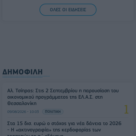
Υπ. Μεταφορών: Οριστική λύση στο ζήτημα των
ΟΛΕΣ ΟΙ ΕΙΔΗΣΕΙΣ
πινακίδων κυκλοφορίας - Τέλος στις χρονοβόρες
διαδικασίες
09/08/2026 - 11:18
ΕΛΛΑΔΑ
ΔΗΜΟΦΙΛΗ
Αλ. Τσίπρας: Στις 2 Σεπτεμβρίου η παρουσίαση του
οικονομικού προγράμματος της ΕΛ.Α.Σ. στη
Θεσσαλονίκη
09/08/2026 - 10:03
ΠΟΛΙΤΙΚΗ
Στα 15 δισ. ευρώ ο στόχος για νέα δάνεια το 2026
- Η «ακτινογραφία» της κερδοφορίας των
τραπεζών το α΄ εξάμηνο