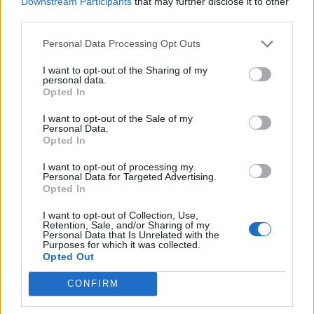
Downstream Participants
that may further disclose it to other
Βασιλείου στο Erasmus+
κυκλοφορία σε μια
third parties.
προσπάθεια να
17/12/2025 - 13:57
αντιμετωπιστεί η ρύπανση
Personal Data Processing Opt Outs
17/12/2025 - 13:41
I want to opt-out of the Sharing of my
personal data.
Opted In
I want to opt-out of the Sale of my
Personal Data.
Opted In
I want to opt-out of processing my
Personal Data for Targeted Advertising.
Opted In
I want to opt-out of Collection, Use,
Retention, Sale, and/or Sharing of my
Personal Data that Is Unrelated with the
Purposes for which it was collected.
Opted Out
ΡΟΗ ΕΙΔΗΣΕΩΝ
CONFIRM