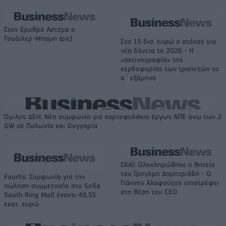
Στον Ερυθρό Αστέρα ο
Γουάιλερ-Μπαμπ (pic)
Στα 15 δισ. ευρώ ο στόχος για
νέα δάνεια το 2026 - Η
«ακτινογραφία» της
κερδοφορίας των τραπεζών το
α΄ εξάμηνο
Όμιλος ΔΕΗ: Νέα συμφωνία για χαρτοφυλάκιο έργων ΑΠΕ άνω των 2
GW σε Πολωνία και Ουγγαρία
ΣΚΑΪ: Ολοκληρώθηκε η θητεία
του Γρηγόρη Δημητριάδη - Ο
Fourlis: Συμφωνία για την
Γιάννης Αλαφούζος επιστρέφει
πώληση συμμετοχής στο Sofia
στη θέση του CEO
South Ring Mall έναντι 49,35
εκατ. ευρώ