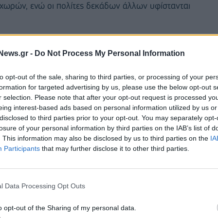
ωρών, ενώ οι πολίτες δεκάδων άλλων υφίστανται
News.gr -
Do Not Process My Personal Information
to opt-out of the sale, sharing to third parties, or processing of your per
formation for targeted advertising by us, please use the below opt-out s
r selection. Please note that after your opt-out request is processed y
eing interest-based ads based on personal information utilized by us or
disclosed to third parties prior to your opt-out. You may separately opt-
losure of your personal information by third parties on the IAB’s list of
. This information may also be disclosed by us to third parties on the
IA
Participants
that may further disclose it to other third parties.
l Data Processing Opt Outs
ακοινώνεται μερικές ημέρες μετά τη φονική
ών στο κεντρικό τμήμα της χώρας.
Η κυβέρνηση
o opt-out of the Sharing of my personal data.
που οι έλεγχοι ασφαλείας είναι «τόσο ανεπαρκείς που