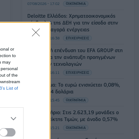
07/08/2026 - 17:02
ΟΙΚΟΝΟΜΙΑ
Deloitte Ελλάδος: Χρηματοοικονομικός
σύμβουλος της ΔΕΗ για την είσοδο στην
πολωνική αγορά ενέργειας
07/08/2026 - 16:38
ΕΠΙΧΕΙΡΗΣΕΙΣ
sonal or
Στρατηγική επένδυση του EFA GROUP στη
ection to
Fractal για την ανάπτυξη προηγμένων
ou may
αμυντικών τεχνολογιών
 personal
07/08/2026 - 16:11
ΕΠΙΧΕΙΡΗΣΕΙΣ
out of the
 downstream
Συνάλλαγμα: Το ευρώ ενισχύεται 0,08%,
B’s List of
στα 1,1534 δολάρια
07/08/2026 - 15:45
ΟΙΚΟΝΟΜΙΑ
Χρηματιστήριο: Στις 2.623,19 μονάδες ο
Γενικός Δείκτης Τιμών, με άνοδο 0,57%
07/08/2026 - 15:21
ΟΙΚΟΝΟΜΙΑ