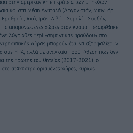
δου στην αμερικανική επικράτεια των υπηκόων
σία και στη Μέση Ανατολή (Αφγανιστάν, Μιανμάρ,
Ερυθραία, Αϊτή, Ιράν, Λιβύη, Σομαλία, Σουδάν,
ις πιο απομονωμένες χώρες στον κόσμο-- εξαιρέθηκε
άνει λόγο χθες περί «σημαντικής προόδου» στο
κεντρασιατικής χώρας μπορούν έτσι να εξασφαλίζουν
δο στις ΗΠΑ, αλλά με αναγκαία προϋπόθεση πως δεν
ια της πρώτης του θητείας (2017-2021), ο
ο στο στόχαστρο ορισμένες χώρες, κυρίως