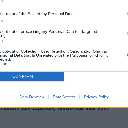
In
ποδοχής των υπηκόων τους». Το κείμενο προβλέπει
o opt-out of the Sale of my Personal Data.
κούν στις ΗΠΑ μόνιμα και νομίμως, για πρόσωπα
In
είσες στο παρελθόν, ανήκοντα σε ειδικές
ι εκείνα η είσοδος των οποίων στην επικράτεια
to opt-out of processing my Personal Data for Targeted
ing.
In
o opt-out of Collection, Use, Retention, Sale, and/or Sharing
ο, ο Ντόναλντ Τραμπ άρχισε ευρείας κλίμακας
ersonal Data that Is Unrelated with the Purposes for which it
lected.
ευσης, ενώ σκλήρυνε εντυπωσιακά τους όρους και
Out
ι την έκδοση θεωρήσεων διαβατηρίου, διατεινόμενος
ής ασφαλείας». Τα μέτρα αυτά σκοπό έχουν να μην
CONFIRM
πρόθεση να απειλήσουν» τους Αμερικανούς, κατά τη
λλοδαποί που μπορεί να «βλάψουν τον πολιτισμό,
Data Deletion
Data Access
Privacy Policy
 αρχές» των ΗΠΑ.
Πρόσφατα, ο αμερικανός
ναντίον των Σομαλών, τονίζοντας πως «δεν