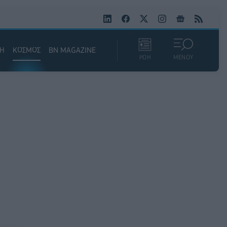
ΚΗ
ΚΟΣΜΟΣ
BN MAGAZINE
ΡΟΗ
ΜΕΝΟΥ