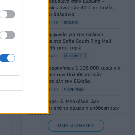
Νέο κύμα καύσωνα στην Ευρώπη –
Θερμοκρασίες άνω των 40°C σε Ιταλία,
Ισπανία και Βαλκάνια
07/08/2026 - 14:58
ΚΟΣΜΟΣ
Fourlis: Συμφωνία για την πώληση
συμμετοχής στο Sofia South Ring Mall
έναντι 49,35 εκατ. ευρώ
07/08/2026 - 14:39
ΕΠΙΧΕΙΡΗΣΕΙΣ
ΥΠΠΟ: Επιχορηγήσεις 1.106.000 ευρώ για
την ενίσχυση των Πολυθεματικών
Φεστιβάλ σε όλη την Ελλάδα
07/08/2026 - 14:34
ΟΙΚΟΝΟΜΙΑ
Άρειος Πάγος- Ε. Μπακέλας: Δεν
ανασύρεται από το αρχείο η υπόθεση των
υποκλοπών
07/08/2026 - 14:11
ΕΛΛΑΔΑ
ΟΛΕΣ ΟΙ ΕΙΔΗΣΕΙΣ
Σαουδική Αραβία, Τουρκία και Πακιστάν