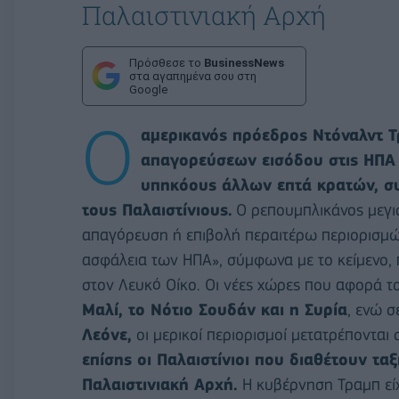
Παλαιστινιακή Αρχή
Πρόσθεσε το
BusinessNews
στα αγαπημένα σου στη
Google
Ο
αμερικανός πρόεδρος Ντόναλντ 
απαγορεύσεων εισόδου στις ΗΠΑ 
υπηκόους άλλων επτά κρατών, συ
τους Παλαιστίνιους.
Ο ρεπουμπλικάνος μεγι
απαγόρευση ή επιβολή περαιτέρω περιορισμώ
ασφάλεια των ΗΠΑ», σύμφωνα με το κείμενο, 
στον Λευκό Οίκο. Οι νέες χώρες που αφορά το
Μαλί, το Νότιο Σουδάν και η Συρία
, ενώ σ
Λεόνε,
οι μερικοί περιορισμοί μετατρέποντα
επίσης οι Παλαιστίνιοι που διαθέτουν τα
Παλαιστινιακή Αρχή.
Η κυβέρνηση Τραμπ εί