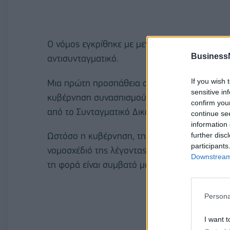
Ο νόμος εγκρίθηκε με μεγάλη πλειοψηφία, με 
Business
αντισυνταγματικό.
If you wish 
Μια πρώτη προσπάθεια απαγόρευσης της μαντ
sensitive in
κυβέρνηση συνασπισμού συντηρητικών-ακροδ
confirm you
από το Συνταγματικό Δικαστήριο της Αυστρίας π
continue se
information 
Ωστόσο η κυβέρνηση, της οποίας ηγούνται οι 
further disc
participants
νομοσχέδιό της λέγοντας ότι προστατεύει τα κ
Downstream 
τη φορά είναι συμβατό με το Σύνταγμα.
Persona
I want t