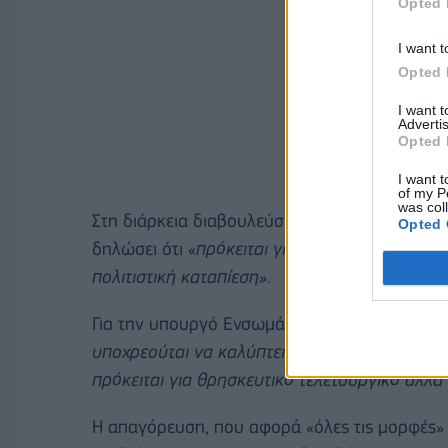
Opted 
I want t
Opted 
I want 
Advertis
Opted 
I want t
of my P
was col
Στη διάρκεια διαβουλεύσεων, ο πρόεδρος τ
Opted 
δηλώσει ότι «
πρόκειται για έναν καλό νόμο…π
πολιτιστική καταπίεση»
.
Για την υπουργό Ενσωμάτωσης
Κλαούντια 
υποχρεούται να καλύπτει το σώμα της….για ν
πρόκειται για θρησκευτικό τελετουργικό αλλά 
Η απαγόρευση, που αφορά «όλες τις μορφές» 