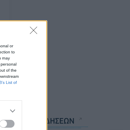
sonal or
ection to
ou may
 personal
out of the
 downstream
B’s List of
ΡΟΗ ΕΙΔΗΣΕΩΝ