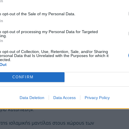
In
o opt-out of the Sale of my Personal Data.
In
to opt-out of processing my Personal Data for Targeted
ing.
In
o opt-out of Collection, Use, Retention, Sale, and/or Sharing
ersonal Data that Is Unrelated with the Purposes for which it
lected.
ου φιλελεύθερου κόμματος NEOS
Γιάνικ Σέτι
είχε
Out
ου θα επιτρέψει να απαγορευθεί σε κάποιο βαθμό η
CONFIRM
Πλάκολμ
,
«όταν ένα κορίτσι οκτώ ή εννέα ετών
Data Deletion
Data Access
Privacy Policy
α προστατευθεί από το βλέμμα των ανδρών, τότε δεν
για καταπίεση».
της ισλαμικής μαντίλας στους χώρους των