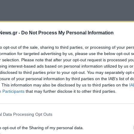
εξαίρεση τους Πράσινους που έκριναν το μέτρο
News.gr -
Do Not Process My Personal Information
to opt-out of the sale, sharing to third parties, or processing of your per
ίλας στο σχολείο, στην οποία πρωτοστάτησε η
formation for targeted advertising by us, please use the below opt-out s
εξιών το 2019, απορρίφθηκε έναν χρόνο αργότερα
r selection. Please note that after your opt-out request is processed y
ου έκρινε ότι κάνει διακρίσεις.
eing interest-based ads based on personal information utilized by us or
disclosed to third parties prior to your opt-out. You may separately opt-
συντηρητικοί και η οποία υπερασπίστηκε το
losure of your personal information by third parties on the IAB’s list of
. This information may also be disclosed by us to third parties on the
IA
ορίτσια και τις έφηβες, εμφανίστηκε βέβαιη ότι αυτή
Participants
that may further disclose it to other third parties.
l Data Processing Opt Outs
o opt-out of the Sharing of my personal data.