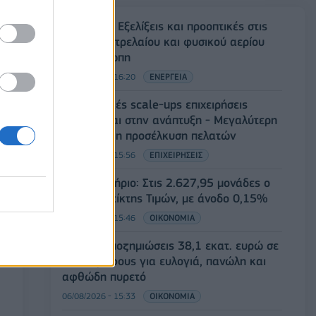
Eurobank: Εξελίξεις και προοπτικές στις
αγορές πετρελαίου και φυσικού αερίου
στην Ευρώπη
06/08/2026 - 16:20
ΕΝΕΡΓΕΙΑ
Οι ελληνικές scale-ups επιχειρήσεις
στρέφονται στην ανάπτυξη - Μεγαλύτερη
πρόκληση η προσέλκυση πελατών
06/08/2026 - 15:56
ΕΠΙΧΕΙΡΗΣΕΙΣ
Χρηματιστήριο: Στις 2.627,95 μονάδες ο
Γενικός Δείκτης Τιμών, με άνοδο 0,15%
06/08/2026 - 15:46
ΟΙΚΟΝΟΜΙΑ
ΥΠΑΑΤ: Αποζημιώσεις 38,1 εκατ. ευρώ σε
κτηνοτρόφους για ευλογιά, πανώλη και
αφθώδη πυρετό
06/08/2026 - 15:33
ΟΙΚΟΝΟΜΙΑ