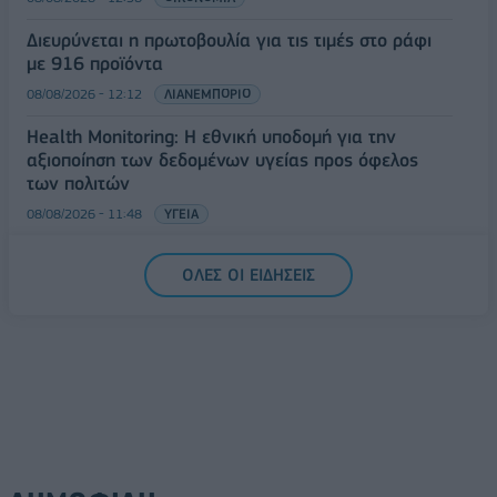
Διευρύνεται η πρωτοβουλία για τις τιμές στο ράφι
με 916 προϊόντα
08/08/2026 - 12:12
ΛΙΑΝΕΜΠΟΡΙΟ
Health Monitoring: Η εθνική υποδομή για την
αξιοποίηση των δεδομένων υγείας προς όφελος
των πολιτών
08/08/2026 - 11:48
ΥΓΕΙΑ
Ελληνική Αναπτυξιακή Τράπεζα: Με «προίκα» 2 δισ.
ΟΛΕΣ ΟΙ ΕΙΔΗΣΕΙΣ
ευρώ ανοίγει δρόμο για δάνεια έως 5 δισ. σε
μικρομεσαίες
08/08/2026 - 11:22
ΤΡΑΠΕΖΕΣ