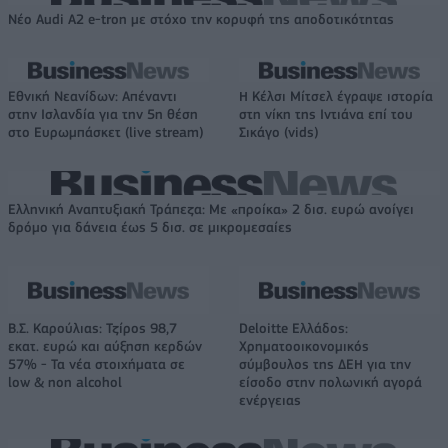
Νέο Audi A2 e-tron με στόχο την κορυφή της αποδοτικότητας
Εθνική Νεανίδων: Απέναντι
Η Κέλσι Μίτσελ έγραψε ιστορία
στην Ισλανδία για την 5η θέση
στη νίκη της Ιντιάνα επί του
στο Ευρωμπάσκετ (live stream)
Σικάγο (vids)
Ελληνική Αναπτυξιακή Τράπεζα: Με «προίκα» 2 δισ. ευρώ ανοίγει
δρόμο για δάνεια έως 5 δισ. σε μικρομεσαίες
Β.Σ. Καρούλιας: Τζίρος 98,7
Deloitte Ελλάδος:
εκατ. ευρώ και αύξηση κερδών
Χρηματοοικονομικός
57% - Τα νέα στοιχήματα σε
σύμβουλος της ΔΕΗ για την
low & non alcohol
είσοδο στην πολωνική αγορά
ενέργειας