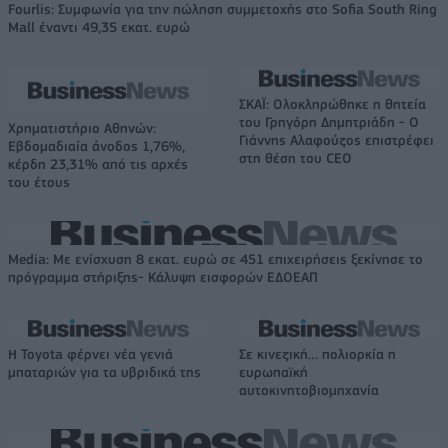
Fourlis: Συμφωνία για την πώληση συμμετοχής στο Sofia South Ring
Mall έναντι 49,35 εκατ. ευρώ
ΣΚΑΪ: Ολοκληρώθηκε η θητεία
του Γρηγόρη Δημητριάδη - Ο
Χρηματιστήριο Αθηνών:
Γιάννης Αλαφούζος επιστρέφει
Εβδομαδιαία άνοδος 1,76%,
στη θέση του CEO
κέρδη 23,31% από τις αρχές
του έτους
Media: Με ενίσχυση 8 εκατ. ευρώ σε 451 επιχειρήσεις ξεκίνησε το
πρόγραμμα στήριξης- Κάλυψη εισφορών ΕΔΟΕΑΠ
Η Toyota φέρνει νέα γενιά
Σε κινεζική… πολιορκία η
μπαταριών για τα υβριδικά της
ευρωπαϊκή
αυτοκινητοβιομηχανία