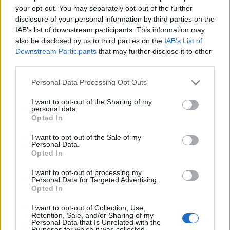
your opt-out. You may separately opt-out of the further
ΠΕΡΙΣΣΌΤΕΡΑ ΣΕ ΑΥΤΉ ΤΗΝ ΚΑΤΗΓΟΡΊΑ
disclosure of your personal information by third parties on the
IAB’s list of downstream participants. This information may
also be disclosed by us to third parties on the
IAB’s List of
Downstream Participants
that may further disclose it to other
third parties.
Personal Data Processing Opt Outs
I want to opt-out of the Sharing of my
Σύνοδος κορυφής ΕΕ-
personal data.
ΗΠΑ: Η συνάντηση Τραμπ -
Opted In
Λατινικής Αμερικής: Τα
αλ Σαρά στο Λευκό Οίκο
κράτη απορρίπτουν τη
σηματοδοτεί μια καμπή για
I want to opt-out of the Sale of my
«χρήση της ισχύος»
τη Συρία
Personal Data.
Opted In
10/11/2025 - 13:20
10/11/2025 - 13:57
I want to opt-out of processing my
Personal Data for Targeted Advertising.
Opted In
I want to opt-out of Collection, Use,
Retention, Sale, and/or Sharing of my
Personal Data that Is Unrelated with the
Purposes for which it was collected.