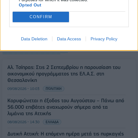
Opted Out
CONFIRM
Data Deletion
Data Access
Privacy Policy
ΡΟΗ ΕΙΔΗΣΕΩΝ
Αλ. Τσίπρας: Στις 2 Σεπτεμβρίου η παρουσίαση του
οικονομικού προγράμματος της ΕΛ.Α.Σ. στη
Θεσσαλονίκη
09/08/2026 - 10:03
ΠΟΛΙΤΙΚΗ
Κορυφώνεται η έξοδος του Αυγούστου – Πάνω από
56.000 επιβάτες αναχωρούν σήμερα από τα
λιμάνια της Αττικής
08/08/2026 - 14:30
ΕΛΛΑΔΑ
Δυτική Αττική: Η επόμενη ημέρα μετά τις πυρκαγιές