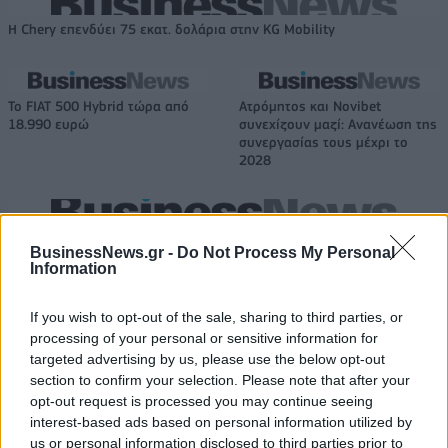
Η Chery επενδύει 75 εκατ. δολάρια στην KG Mobility
Το FIAT 500 Hybrid τώρα από
Ατρόμητος και Novibet
18.990 ευρώ
συνεχίζουν μαζί: Ανανέωση της
συνεργασίας τους μέχρι το
2028
18η συνεχόμενη χρονιά για τον ΟΤΕ στη διεθνή σειρά δεικτών
BusinessNews.gr -
Do Not Process My Personal
FTSE4Good
Information
If you wish to opt-out of the sale, sharing to third parties, or
Alpha Bank: Για πρώτη φορά το Αρχαίο Θέατρο Επιδαύρου άνοιξε τις
processing of your personal or sensitive information for
πύλες του σε όλους
targeted advertising by us, please use the below opt-out
section to confirm your selection. Please note that after your
opt-out request is processed you may continue seeing
interest-based ads based on personal information utilized by
us or personal information disclosed to third parties prior to