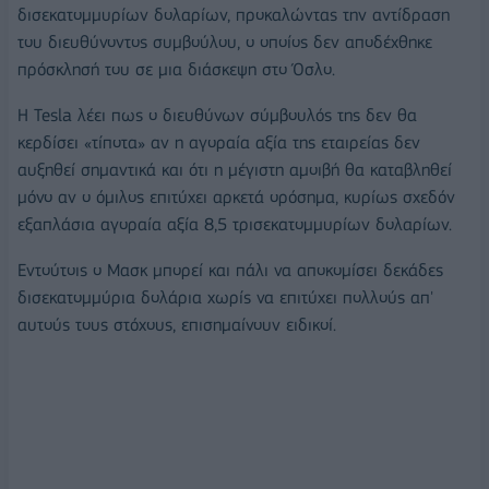
δισεκατομμυρίων δολαρίων, προκαλώντας την αντίδραση
του διευθύνοντος συμβούλου, ο οποίος δεν αποδέχθηκε
πρόσκλησή του σε μια διάσκεψη στο Όσλο.
Η Tesla λέει πως ο διευθύνων σύμβουλός της δεν θα
κερδίσει «τίποτα» αν η αγοραία αξία της εταιρείας δεν
αυξηθεί σημαντικά και ότι η μέγιστη αμοιβή θα καταβληθεί
μόνο αν ο όμιλος επιτύχει αρκετά ορόσημα, κυρίως σχεδόν
εξαπλάσια αγοραία αξία 8,5 τρισεκατομμυρίων δολαρίων.
Εντούτοις ο Μασκ μπορεί και πάλι να αποκομίσει δεκάδες
δισεκατομμύρια δολάρια χωρίς να επιτύχει πολλούς απ'
αυτούς τους στόχους, επισημαίνουν ειδικοί.