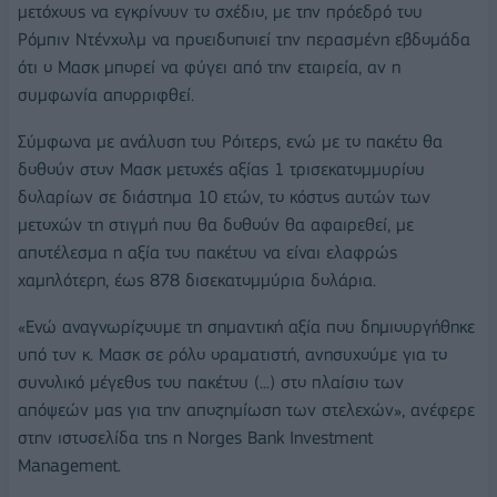
μετόχους να εγκρίνουν το σχέδιο, με την πρόεδρό του
Ρόμπιν Ντένχολμ να προειδοποιεί την περασμένη εβδομάδα
ότι ο Μασκ μπορεί να φύγει από την εταιρεία, αν η
συμφωνία απορριφθεί.
Σύμφωνα με ανάλυση του Ρόιτερς, ενώ με το πακέτο θα
δοθούν στον Μασκ μετοχές αξίας 1 τρισεκατομμυρίου
δολαρίων σε διάστημα 10 ετών, το κόστος αυτών των
μετοχών τη στιγμή που θα δοθούν θα αφαιρεθεί, με
αποτέλεσμα η αξία του πακέτου να είναι ελαφρώς
χαμηλότερη, έως 878 δισεκατομμύρια δολάρια.
«Ενώ αναγνωρίζουμε τη σημαντική αξία που δημιουργήθηκε
υπό τον κ. Μασκ σε ρόλο οραματιστή, ανησυχούμε για το
συνολικό μέγεθος του πακέτου (...) στο πλαίσιο των
απόψεών μας για την αποζημίωση των στελεχών», ανέφερε
στην ιστοσελίδα της η Norges Bank Investment
Management.