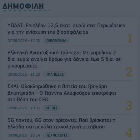
ΔΗΜΟΦΙΛΗ
ΥΠΑΑΤ: Επιπλέον 12,5 εκατ. ευρώ στις Περιφέρειες
για την ενίσχυση της βιοασφάλειας
07/08/2026 - 17:02
ΟΙΚΟΝΟΜΙΑ
Ελληνική Αναπτυξιακή Τράπεζα: Με «προίκα» 2
δισ. ευρώ ανοίγει δρόμο για δάνεια έως 5 δισ. σε
μικρομεσαίες
08/08/2026 - 11:22
ΤΡΑΠΕΖΕΣ
ΣΚΑΪ: Ολοκληρώθηκε η θητεία του Γρηγόρη
Δημητριάδη - Ο Γιάννης Αλαφούζος επιστρέφει
στη θέση του CEO
08/08/2026 - 10:02
MEDIA
5G παντού, 6G στον ορίζοντα: Πού βρίσκεται η
Ελλάδα στη μεγάλη τεχνολογική μετάβαση
08/08/2026 - 10:54
ΤΕΧΝΟΛΟΓΙΑ