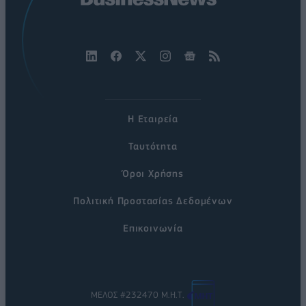
Η Εταιρεία
Ταυτότητα
Όροι Χρήσης
Πολιτική Προστασίας Δεδομένων
Επικοινωνία
ΜΕΛΟΣ #232470 Μ.Η.Τ.