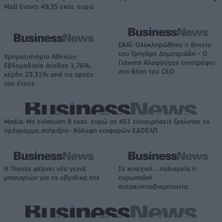
Mall έναντι 49,35 εκατ. ευρώ
ΣΚΑΪ: Ολοκληρώθηκε η θητεία
του Γρηγόρη Δημητριάδη - Ο
Χρηματιστήριο Αθηνών:
Γιάννης Αλαφούζος επιστρέφει
Εβδομαδιαία άνοδος 1,76%,
στη θέση του CEO
κέρδη 23,31% από τις αρχές
του έτους
Media: Με ενίσχυση 8 εκατ. ευρώ σε 451 επιχειρήσεις ξεκίνησε το
πρόγραμμα στήριξης- Κάλυψη εισφορών ΕΔΟΕΑΠ
Η Toyota φέρνει νέα γενιά
Σε κινεζική… πολιορκία η
μπαταριών για τα υβριδικά της
ευρωπαϊκή
αυτοκινητοβιομηχανία