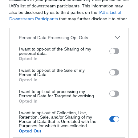
Η Chery επενδύει 75 εκατ. δολάρια στην KG Mobility
IAB’s list of downstream participants. This information may
also be disclosed by us to third parties on the
IAB’s List of
Downstream Participants
that may further disclose it to other
third parties.
Το FIAT 500 Hybrid τώρα από
Ατρόμητος και Novibet
18.990 ευρώ
συνεχίζουν μαζί: Ανανέωση της
Personal Data Processing Opt Outs
συνεργασίας τους μέχρι το
2028
I want to opt-out of the Sharing of my
personal data.
Opted In
18η συνεχόμενη χρονιά για τον ΟΤΕ στη διεθνή σειρά δεικτών
I want to opt-out of the Sale of my
FTSE4Good
Personal Data.
Opted In
I want to opt-out of processing my
Personal Data for Targeted Advertising.
Alpha Bank: Για πρώτη φορά το Αρχαίο Θέατρο Επιδαύρου άνοιξε τις
Opted In
πύλες του σε όλους
I want to opt-out of Collection, Use,
Retention, Sale, and/or Sharing of my
Personal Data that Is Unrelated with the
Purposes for which it was collected.
Opted Out