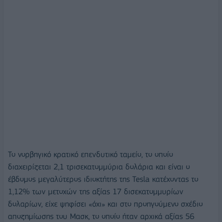
Το νορβηγικό κρατικό επενδυτικό ταμείο, το οποίο
διαχειρίζεται 2,1 τρισεκατομμύρια δολάρια και είναι ο
έβδομος μεγαλύτερος ιδιοκτήτης της Tesla κατέχοντας το
1,12% των μετοχών της αξίας 17 δισεκατομμυρίων
δολαρίων, είχε ψηφίσει «όχι» και στο προηγούμενο σχέδιο
αποζημίωσης του Μασκ, το οποίο ήταν αρχικά αξίας 56