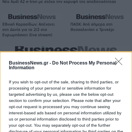
Νέο Audi A2 e-tron με στόχο την κορυφή της αποδοτικότητας
Εθνική Κορασίδων: Απέναντι
ΠΑΟΚ: Από σήμερα στη
στη Δανία για το 2/2 στο
Θεσσαλονίκη ο Τρινκέρι
Ευρωμπάσκετ (live stream)
Ελληνική Αναπτυξιακή Τράπεζα: Με «προίκα» 2 δισ. ευρώ ανοίγει
δρόμο για δάνεια έως 5 δισ. σε μικρομεσαίες
BusinessNews.gr -
Do Not Process My Personal
Information
If you wish to opt-out of the sale, sharing to third parties, or
processing of your personal or sensitive information for
Β.Σ. Καρούλιας: Τζίρος 98,7
Deloitte Ελλάδος:
targeted advertising by us, please use the below opt-out
εκατ. ευρώ και αύξηση κερδών
Χρηματοοικονομικός
section to confirm your selection. Please note that after your
57% - Τα νέα στοιχήματα σε
σύμβουλος της ΔΕΗ για την
opt-out request is processed you may continue seeing
low & non alcohol
είσοδο στην πολωνική αγορά
interest-based ads based on personal information utilized by
ενέργειας
us or personal information disclosed to third parties prior to
your opt-out. You may separately opt-out of the further
disclosure of your personal information by third parties on the