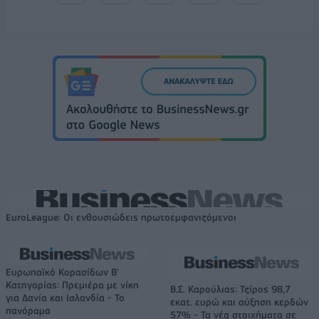
EuroLeague: Οι ενθουσιώδεις πρωτοεμφανιζόμενοι
Ευρωπαϊκό Κορασίδων Β'
Κατηγορίας: Πρεμιέρα με νίκη
Β.Σ. Καρούλιας: Τζίρος 98,7
για Δανία και Ισλανδία - Το
εκατ. ευρώ και αύξηση κερδών
πανόραμα
57% - Τα νέα στοιχήματα σε