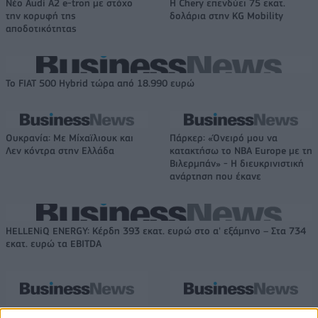
Νέο Audi A2 e-tron με στόχο
Η Chery επενδύει 75 εκατ.
την κορυφή της
δολάρια στην KG Mobility
αποδοτικότητας
Το FIAT 500 Hybrid τώρα από 18.990 ευρώ
Ουκρανία: Με Μίχαϊλιουκ και
Πάρκερ: «Όνειρό μου να
Λεν κόντρα στην Ελλάδα
κατακτήσω το ΝΒΑ Europe με τη
Βιλερμπάν» - Η διευκρινιστική
ανάρτηση που έκανε
HELLENiQ ENERGY: Κέρδη 393 εκατ. ευρώ στο α' εξάμηνο – Στα 734
εκατ. ευρώ τα EBITDA
Viohalco: Αυξημένος κατά 14%
ΥΠΕΘΟΟ: Νέες επενδύσεις 1