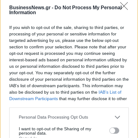
ο τζίρος στο α' εξάμηνο, στα 4,3
δισ. ευρώ ως το 2028 για την
BusinessNews.gr -
Do Not Process My Personal
δισ. ευρώ – Στα 446 εκατ. ευρώ
Ενέργεια
Information
τα EBITDA
If you wish to opt-out of the sale, sharing to third parties, or
processing of your personal or sensitive information for
Η συμφωνία Arval-Athlon αναδιαμορφώνει την αγορά leasing
targeted advertising by us, please use the below opt-out
section to confirm your selection. Please note that after your
opt-out request is processed you may continue seeing
interest-based ads based on personal information utilized by
VW: Η δύσκολη εξίσωση της
18η συνεχόμενη χρονιά για τον
us or personal information disclosed to third parties prior to
αναδιάρθρωσης
ΟΤΕ στη διεθνή σειρά δεικτών
your opt-out. You may separately opt-out of the further
FTSE4Good
disclosure of your personal information by third parties on the
IAB’s list of downstream participants. This information may
also be disclosed by us to third parties on the
IAB’s List of
Alpha Bank: Για πρώτη φορά το Αρχαίο Θέατρο Επιδαύρου άνοιξε τις
Downstream Participants
that may further disclose it to other
πύλες του σε όλους
third parties.
Personal Data Processing Opt Outs
ESG Report 2025: Πώς η ΑΒ Βασιλόπουλος μετατρέπει τη
I want to opt-out of the Sharing of my
βιωσιμότητα σε καθημερινή πράξη
personal data.