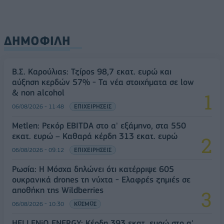
ΔΗΜΟΦΙΛΗ
Β.Σ. Καρούλιας: Τζίρος 98,7 εκατ. ευρώ και
αύξηση κερδών 57% - Τα νέα στοιχήματα σε low
& non alcohol
06/08/2026 - 11:48
ΕΠΙΧΕΙΡΗΣΕΙΣ
Metlen: Ρεκόρ EBITDA στο α' εξάμηνο, στα 550
εκατ. ευρώ – Καθαρά κέρδη 313 εκατ. ευρώ
06/08/2026 - 09:12
ΕΠΙΧΕΙΡΗΣΕΙΣ
Ρωσία: Η Μόσχα δηλώνει ότι κατέρριψε 605
ουκρανικά drones τη νύχτα - Ελαφρές ζημιές σε
αποθήκη της Wildberries
06/08/2026 - 10:30
ΚΟΣΜΟΣ
HELLENiQ ENERGY: Κέρδη 393 εκατ. ευρώ στο α'