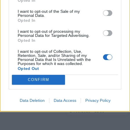
Opted In
I want to opt-out of the Sale of my
Personal Data.
Opted In
ΠΕΡΙΣΣΌΤΕΡΑ ΣΕ ΑΥΤΉ ΤΗΝ ΚΑΤΗΓΟΡΊΑ
I want to opt-out of processing my
Personal Data for Targeted Advertising.
Opted In
I want to opt-out of Collection, Use,
Retention, Sale, and/or Sharing of my
Personal Data that Is Unrelated with the
Purposes for which it was collected.
Opted Out
CONFIRM
Ρωσία: Το υπουργείο
Βρετανία: To υπουργείο
Οικονομικών προτείνει
Εσωτερικών ανησυχεί ότι
αύξηση του ΦΠΑ
ο λόγος της ακροδεξιάς
Data Deletion
Data Access
Privacy Policy
"βγαίνει εκτός ελέγχου"
24/09/2025 - 12:24
24/09/2025 - 12:59