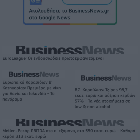
EuroLeague: Οι ενθουσιώδεις πρωτοεμφανιζόμενοι
Ευρωπαϊκό Κορασίδων Β'
Κατηγορίας: Πρεμιέρα με νίκη
Β.Σ. Καρούλιας: Τζίρος 98,7
για Δανία και Ισλανδία - Το
εκατ. ευρώ και αύξηση κερδών
πανόραμα
57% - Τα νέα στοιχήματα σε
low & non alcohol
Metlen: Ρεκόρ EBITDA στο α' εξάμηνο, στα 550 εκατ. ευρώ – Καθαρά
κέρδη 313 εκατ. ευρώ