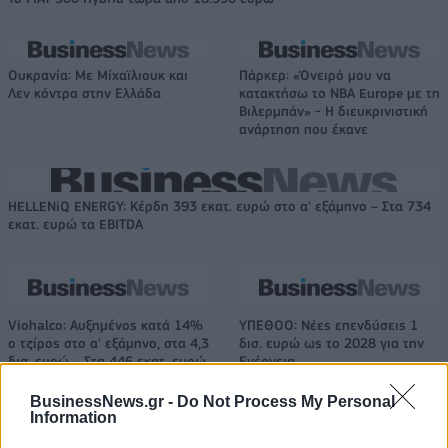
Ουκρανία: Με Μίχαϊλιουκ και
Πάρκερ: «Όνειρό μου να
Λεν κόντρα στην Ελλάδα
κατακτήσω το ΝΒΑ Europe με τη
Βιλερμπάν» - Η διευκρινιστική
ανάρτηση που έκανε
HELLENiQ ENERGY: Κέρδη 393 εκατ. ευρώ στο α' εξάμηνο – Στα 734
εκατ. ευρώ τα EBITDA
Viohalco: Αυξημένος κατά 14%
ΥΠΕΘΟΟ: Νέες επενδύσεις 1
ο τζίρος στο α' εξάμηνο, στα 4,3
δισ. ευρώ ως το 2028 για την
δισ. ευρώ – Στα 446 εκατ. ευρώ
Ενέργεια
τα EBITDA
BusinessNews.gr -
Do Not Process My Personal
Information