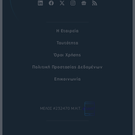
Η Εταιρεία
Ταυτότητα
Όροι Χρήσης
Πολιτική Προστασίας Δεδομένων
Επικοινωνία
ΜΕΛΟΣ #232470 Μ.Η.Τ.