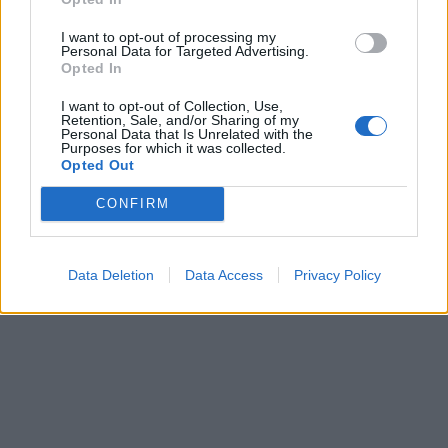
I want to opt-out of processing my
Personal Data for Targeted Advertising.
Opted In
I want to opt-out of Collection, Use,
Retention, Sale, and/or Sharing of my
Personal Data that Is Unrelated with the
Ουκρανία: Θα διοργανώσει
Purposes for which it was collected.
Opted Out
διάσκεψη για την ειρήνη
Ρωσία: Αδύνατη η ειρήνη
έως το τέλος του έτους -
στην Ουκρανία εάν το
CONFIRM
Θα περιλαμβάνεται η
Κίεβο γίνει μέλος του
Ρωσία
ΝΑΤΟ
09/10/2024 - 16:01
09/10/2024 - 16:51
Data Deletion
Data Access
Privacy Policy