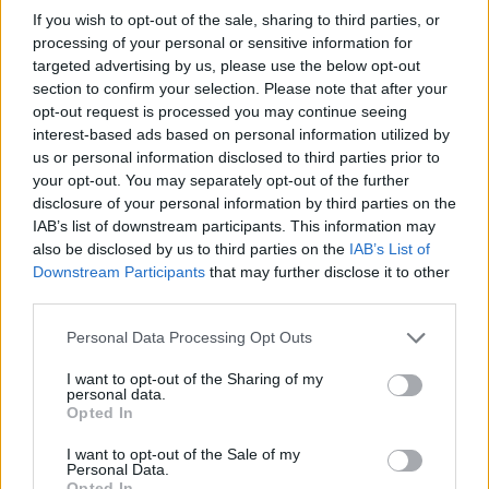
Η συμφωνία Arval-Athlon αναδιαμορφώνει την αγορά leasing
If you wish to opt-out of the sale, sharing to third parties, or
processing of your personal or sensitive information for
targeted advertising by us, please use the below opt-out
section to confirm your selection. Please note that after your
VW: Η δύσκολη εξίσωση της
18η συνεχόμενη χρονιά για τον
opt-out request is processed you may continue seeing
αναδιάρθρωσης
ΟΤΕ στη διεθνή σειρά δεικτών
FTSE4Good
interest-based ads based on personal information utilized by
us or personal information disclosed to third parties prior to
your opt-out. You may separately opt-out of the further
disclosure of your personal information by third parties on the
Alpha Bank: Για πρώτη φορά το Αρχαίο Θέατρο Επιδαύρου άνοιξε τις
IAB’s list of downstream participants. This information may
πύλες του σε όλους
also be disclosed by us to third parties on the
IAB’s List of
Downstream Participants
that may further disclose it to other
third parties.
ESG Report 2025: Πώς η ΑΒ Βασιλόπουλος μετατρέπει τη
Personal Data Processing Opt Outs
βιωσιμότητα σε καθημερινή πράξη
I want to opt-out of the Sharing of my
personal data.
Opted In
I want to opt-out of the Sale of my
ΠΕΡΙΣΣΌΤΕΡΑ ΣΕ ΑΥΤΉ ΤΗΝ ΚΑΤΗΓΟΡΊΑ
Personal Data.
Opted In