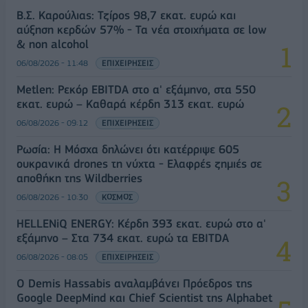
Β.Σ. Καρούλιας: Τζίρος 98,7 εκατ. ευρώ και
αύξηση κερδών 57% - Τα νέα στοιχήματα σε low
& non alcohol
06/08/2026 - 11:48
ΕΠΙΧΕΙΡΗΣΕΙΣ
Metlen: Ρεκόρ EBITDA στο α' εξάμηνο, στα 550
εκατ. ευρώ – Καθαρά κέρδη 313 εκατ. ευρώ
06/08/2026 - 09:12
ΕΠΙΧΕΙΡΗΣΕΙΣ
Ρωσία: Η Μόσχα δηλώνει ότι κατέρριψε 605
ουκρανικά drones τη νύχτα - Ελαφρές ζημιές σε
αποθήκη της Wildberries
06/08/2026 - 10:30
ΚΟΣΜΟΣ
HELLENiQ ENERGY: Κέρδη 393 εκατ. ευρώ στο α'
εξάμηνο – Στα 734 εκατ. ευρώ τα EBITDA
06/08/2026 - 08:05
ΕΠΙΧΕΙΡΗΣΕΙΣ
Ο Demis Hassabis αναλαμβάνει Πρόεδρος της
Google DeepMind και Chief Scientist της Alphabet