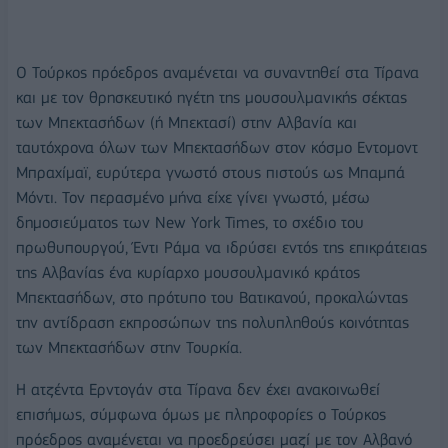
Ο Τούρκος πρόεδρος αναμένεται να συναντηθεί στα Τίρανα
και με τον θρησκευτικό ηγέτη της μουσουλμανικής σέκτας
των Μπεκτασήδων (ή Μπεκτασί) στην Αλβανία και
ταυτόχρονα όλων των Μπεκτασήδων στον κόσμο Εντομοντ
Μπραχίμαϊ, ευρύτερα γνωστό στους πιστούς ως Μπαμπά
Μόντι. Τον περασμένο μήνα είχε γίνει γνωστό, μέσω
δημοσιεύματος των New York Times, το σχέδιο του
πρωθυπουργού, Έντι Ράμα να ιδρύσει εντός της επικράτειας
της Αλβανίας ένα κυρίαρχο μουσουλμανικό κράτος
Μπεκτασήδων, στο πρότυπο του Βατικανού, προκαλώντας
την αντίδραση εκπροσώπων της πολυπληθούς κοινότητας
των Μπεκτασήδων στην Τουρκία.
Η ατζέντα Ερντογάν στα Τίρανα δεν έχει ανακοινωθεί
επισήμως, σύμφωνα όμως με πληροφορίες ο Τούρκος
πρόεδρος αναμένεται να προεδρεύσει μαζί με τον Αλβανό