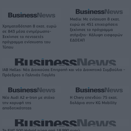
Media: Με ενίσχυση 8 εκατ.
ευρώ σε 451 επιχειρήσεις
Χρηματοδότηση 8 εκατ. ευρώ
ξεκίνησε το πρόγραμμα
σε 843 μέσα ενημέρωσης-
στήριξης- Κάλυψη εισφορών
Ξεκίνησε το πενταετές
ΕΔΟΕΑΠ
πρόγραμμα ενίσχυσης του
Τύπου
IAB Hellas: Νέα Διοικούσα Επιτροπή και νέο Διοικητικό Συμβούλιο -
Πρόεδρος ο Γαληνός Γιαγλής
Νέο Audi A2 e-tron με στόχο
Η Chery επενδύει 75 εκατ.
την κορυφή της
δολάρια στην KG Mobility
αποδοτικότητας
Το FIAT 500 Hybrid τώρα από 18.990 ευρώ