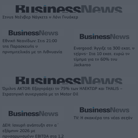
Στους Ντένβερ Νάγκετς ο Λόνι Γουόκερ
Εθνική Νεανίδων: Στις 21:00
της Παρασκευής ο
Evergood: Άγγιξε τα 300 εκατ. ο
προημιτελικός με τη Λιθουανία
τζίρος- Στα 10 εκατ. ευρώ το
τίμημα για το 60% του
Jackaroo
Όμιλος AKTOR: Εξαγοράζει το 75% των ΗΛΕΚΤΩΡ και THALIS –
Στρατηγική συνεργασία με τη Motor Oil
TV: Η σκακιέρα της νέας σεζόν
ΔΕΗ: Ισχυρή ανάπτυξη στο α΄
εξάμηνο 2026 με
προσαρμοσμένο EBITDA στα 1,2