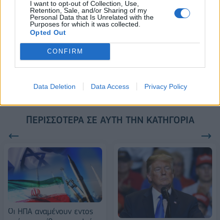
I want to opt-out of Collection, Use,
Retention, Sale, and/or Sharing of my
ESG Report 2025: Πώς η ΑΒ Βασιλόπουλος μετατρέπει τη
Personal Data that Is Unrelated with the
βιωσιμότητα σε καθημερινή πράξη
Purposes for which it was collected.
Opted Out
CONFIRM
Stoiximan: «Πού ήσουν;» στις μεγάλες στιγμές του Ολυμπιακού
Data Deletion
Data Access
Privacy Policy
ΠΕΡΙΣΣΌΤΕΡΑ ΣΕ ΑΥΤΉ ΤΗΝ ΚΑΤΗΓΟΡΊΑ
Οι ΗΠΑ αναμένουν εντος