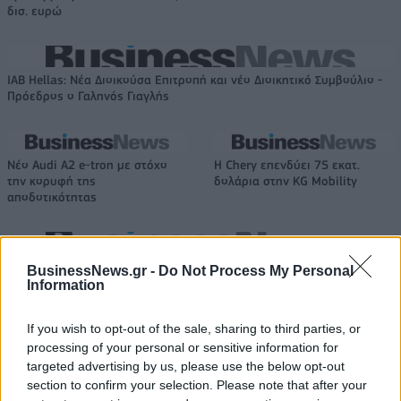
δισ. ευρώ
IAB Hellas: Νέα Διοικούσα Επιτροπή και νέο Διοικητικό Συμβούλιο -
Πρόεδρος ο Γαληνός Γιαγλής
Νέο Audi A2 e-tron με στόχο
Η Chery επενδύει 75 εκατ.
την κορυφή της
δολάρια στην KG Mobility
αποδοτικότητας
Το FIAT 500 Hybrid τώρα από 18.990 ευρώ
BusinessNews.gr -
Do Not Process My Personal
Information
If you wish to opt-out of the sale, sharing to third parties, or
Αλέξης Γιαννούλιας: Υποψήφιος
Ντουράντ: "Ο Γιάννης θα
processing of your personal or sensitive information for
Δήμαρχος στο Σικάγο ο άλλοτε
μπορούσε να 'ναι ο κορυφαίος
targeted advertising by us, please use the below opt-out
παίκτης του Πανιώνιου
όλων"! (vid)
section to confirm your selection. Please note that after your