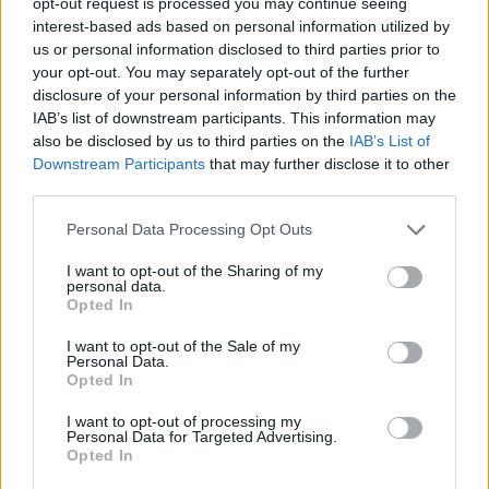
opt-out request is processed you may continue seeing
interest-based ads based on personal information utilized by
Είσοδος της γαλλικής Meridiam στην ηλεκτρική διασύνδεση Ελλάδας
us or personal information disclosed to third parties prior to
– Κύπρου
your opt-out. You may separately opt-out of the further
disclosure of your personal information by third parties on the
IAB’s list of downstream participants. This information may
also be disclosed by us to third parties on the
IAB’s List of
Downstream Participants
that may further disclose it to other
Coca-Cola HBC: Άνοδος 11,4%
Cenergy Holdings: Άνοδος 45%
third parties.
στα καθαρά κέρδη του α΄
στα καθαρά κέρδη του α΄
εξαμήνου – Στα 524,4 εκατ.
εξαμήνου, στα 138 εκατ. ευρώ
Personal Data Processing Opt Outs
ευρώ
I want to opt-out of the Sharing of my
personal data.
Opted In
Η συμφωνία Arval-Athlon αναδιαμορφώνει την αγορά leasing
I want to opt-out of the Sale of my
Personal Data.
Opted In
VW: Η δύσκολη εξίσωση της
Alpha Bank: Για πρώτη φορά το
αναδιάρθρωσης
Αρχαίο Θέατρο Επιδαύρου
I want to opt-out of processing my
Personal Data for Targeted Advertising.
άνοιξε τις πύλες του σε όλους
Opted In