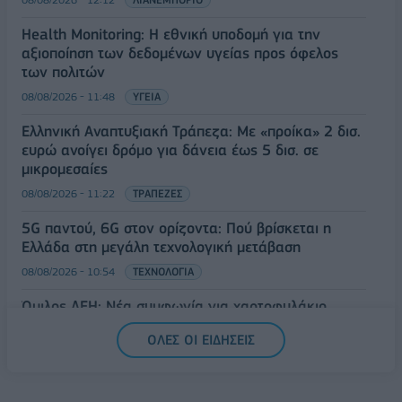
Health Monitoring: Η εθνική υποδομή για την
αξιοποίηση των δεδομένων υγείας προς όφελος
των πολιτών
08/08/2026 - 11:48
ΥΓΕΙΑ
Ελληνική Αναπτυξιακή Τράπεζα: Με «προίκα» 2 δισ.
ευρώ ανοίγει δρόμο για δάνεια έως 5 δισ. σε
μικρομεσαίες
08/08/2026 - 11:22
ΤΡΑΠΕΖΕΣ
5G παντού, 6G στον ορίζοντα: Πού βρίσκεται η
Ελλάδα στη μεγάλη τεχνολογική μετάβαση
08/08/2026 - 10:54
ΤΕΧΝΟΛΟΓΙΑ
Όμιλος ΔΕΗ: Νέα συμφωνία για χαρτοφυλάκιο
έργων ΑΠΕ άνω των 2 GW σε Πολωνία και
ΟΛΕΣ ΟΙ ΕΙΔΗΣΕΙΣ
Ουγγαρία
08/08/2026 - 10:26
ΕΝΕΡΓΕΙΑ