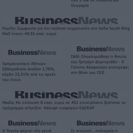
των 2 GW σε Πολωνία και
Ουγγαρία
Fourlis: Συμφωνία για την πώληση συμμετοχής στο Sofia South Ring
Mall έναντι 49,35 εκατ. ευρώ
ΣΚΑΪ: Ολοκληρώθηκε η θητεία
του Γρηγόρη Δημητριάδη - Ο
Χρηματιστήριο Αθηνών:
Γιάννης Αλαφούζος επιστρέφει
Εβδομαδιαία άνοδος 1,76%,
στη θέση του CEO
κέρδη 23,31% από τις αρχές
του έτους
Media: Με ενίσχυση 8 εκατ. ευρώ σε 451 επιχειρήσεις ξεκίνησε το
πρόγραμμα στήριξης- Κάλυψη εισφορών ΕΔΟΕΑΠ
Η Toyota φέρνει νέα γενιά
Σε κινεζική… πολιορκία η