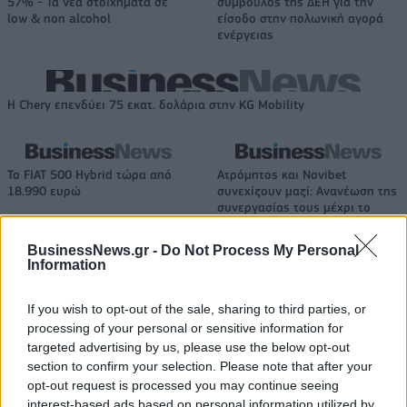
57% - Τα νέα στοιχήματα σε
σύμβουλος της ΔΕΗ για την
low & non alcohol
είσοδο στην πολωνική αγορά
ενέργειας
Η Chery επενδύει 75 εκατ. δολάρια στην KG Mobility
Το FIAT 500 Hybrid τώρα από
Ατρόμητος και Novibet
18.990 ευρώ
συνεχίζουν μαζί: Ανανέωση της
συνεργασίας τους μέχρι το
2028
BusinessNews.gr -
Do Not Process My Personal
Information
18η συνεχόμενη χρονιά για τον ΟΤΕ στη διεθνή σειρά δεικτών
If you wish to opt-out of the sale, sharing to third parties, or
FTSE4Good
processing of your personal or sensitive information for
targeted advertising by us, please use the below opt-out
section to confirm your selection. Please note that after your
Alpha Bank: Για πρώτη φορά το Αρχαίο Θέατρο Επιδαύρου άνοιξε τις
opt-out request is processed you may continue seeing
πύλες του σε όλους
interest-based ads based on personal information utilized by