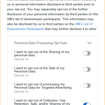
us or personal information disclosed to third parties prior to
your opt-out. You may separately opt-out of the further
disclosure of your personal information by third parties on the
IAB’s list of downstream participants. This information may
also be disclosed by us to third parties on the
IAB’s List of
ΠΕΡΙΣΣΌΤΕΡΑ ΣΕ ΑΥΤΉ ΤΗΝ ΚΑΤΗΓΟΡΊΑ
Downstream Participants
that may further disclose it to other
third parties.
Personal Data Processing Opt Outs
I want to opt-out of the Sharing of my
personal data.
Opted In
I want to opt-out of the Sale of my
Personal Data.
EE: Τελικό πράσινο φως
Opted In
Ινδία: "Ακραίος" καύσωνας
για την κατάσχεση των
"καίει" τη χώρα - Στους
παγωμένων ρωσικών
I want to opt-out of processing my
49,2 βαθμούς Κελσίου
Personal Data for Targeted Advertising.
περιουσιακών στοιχείων
έφθασε τον Μάιο η
Opted In
στην ΕΕ
θερμοκρασία
21/05/2024 - 14:22
I want to opt-out of Collection, Use,
21/05/2024 - 11:11
Retention, Sale, and/or Sharing of my