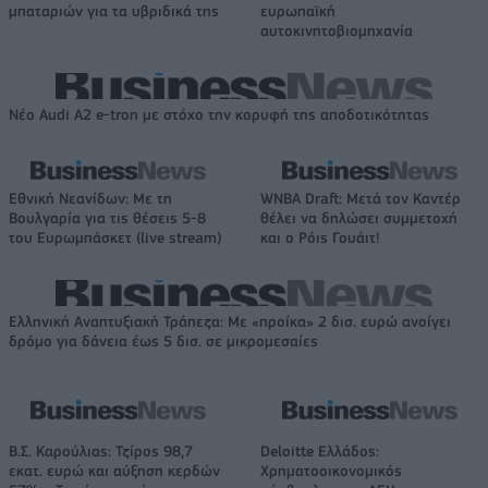
μπαταριών για τα υβριδικά της
ευρωπαϊκή
αυτοκινητοβιομηχανία
Νέο Audi A2 e-tron με στόχο την κορυφή της αποδοτικότητας
Εθνική Νεανίδων: Με τη
WNBA Draft: Μετά τον Καντέρ
Βουλγαρία για τις θέσεις 5-8
θέλει να δηλώσει συμμετοχή
του Ευρωμπάσκετ (live stream)
και ο Ρόις Γουάιτ!
Ελληνική Αναπτυξιακή Τράπεζα: Με «προίκα» 2 δισ. ευρώ ανοίγει
δρόμο για δάνεια έως 5 δισ. σε μικρομεσαίες
Β.Σ. Καρούλιας: Τζίρος 98,7
Deloitte Ελλάδος:
εκατ. ευρώ και αύξηση κερδών
Χρηματοοικονομικός