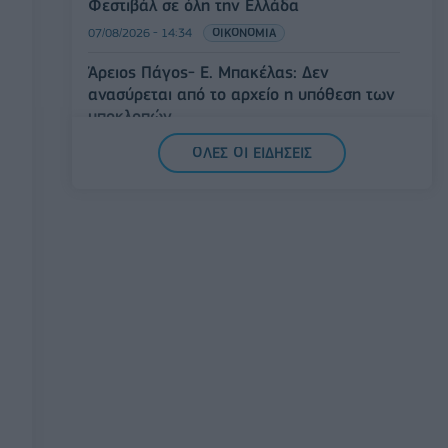
Φεστιβάλ σε όλη την Ελλάδα
07/08/2026 - 14:34
ΟΙΚΟΝΟΜΙΑ
Άρειος Πάγος- Ε. Μπακέλας: Δεν
ανασύρεται από το αρχείο η υπόθεση των
υποκλοπών
07/08/2026 - 14:11
ΕΛΛΑΔΑ
ΟΛΕΣ ΟΙ ΕΙΔΗΣΕΙΣ
Σαουδική Αραβία, Τουρκία και Πακιστάν
υπογράφουν κοινή αμυντική συμφωνία
07/08/2026 - 13:47
ΚΟΣΜΟΣ