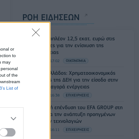
ΡΟΗ ΕΙΔΗΣΕΩΝ
ΥΠΑΑΤ: Επιπλέον 12,5 εκατ. ευρώ στις
Περιφέρειες για την ενίσχυση της
sonal or
βιοασφάλειας
ection to
07/08/2026 - 17:02
ΟΙΚΟΝΟΜΙΑ
ou may
 personal
Deloitte Ελλάδος: Χρηματοοικονομικός
out of the
σύμβουλος της ΔΕΗ για την είσοδο στην
 downstream
πολωνική αγορά ενέργειας
B’s List of
07/08/2026 - 16:38
ΕΠΙΧΕΙΡΗΣΕΙΣ
Στρατηγική επένδυση του EFA GROUP στη
Fractal για την ανάπτυξη προηγμένων
αμυντικών τεχνολογιών
07/08/2026 - 16:11
ΕΠΙΧΕΙΡΗΣΕΙΣ