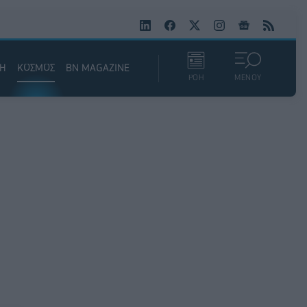
ΚΗ
ΚΟΣΜΟΣ
BN MAGAZINE
ΡΟΗ
ΜΕΝΟΥ