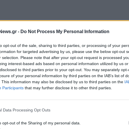
News.gr -
Do Not Process My Personal Information
to opt-out of the sale, sharing to third parties, or processing of your per
formation for targeted advertising by us, please use the below opt-out s
r selection. Please note that after your opt-out request is processed y
eing interest-based ads based on personal information utilized by us or
disclosed to third parties prior to your opt-out. You may separately opt-
losure of your personal information by third parties on the IAB’s list of
. This information may also be disclosed by us to third parties on the
IA
ίησε για «σοβαρό κύμα καύσωνα» αυτή την
Participants
that may further disclose it to other third parties.
υ Νέου Δελχί, το θερμόμετρο έδειξε 47,8 βαθμούς
η χώρα.
l Data Processing Opt Outs
ς το Χαριάνα, το Μαντία Πραντές και το
α--, έχουν επίσης ζητήσει να κλείσουν τα
o opt-out of the Sharing of my personal data.