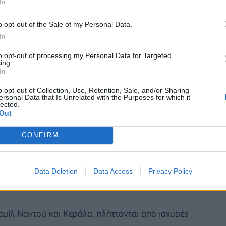
In
 του Νέου Δελχί καταγράφηκαν θερμοκρασίες
o opt-out of the Sale of my Personal Data.
In
.
to opt-out of processing my Personal Data for Targeted
ing.
In
o opt-out of Collection, Use, Retention, Sale, and/or Sharing
ersonal Data that Is Unrelated with the Purposes for which it
lected.
Out
CONFIRM
Data Deletion
Data Access
Privacy Policy
 Ταμίλ Ναντού και Κεράλα, πλήττονται από ισχυρές