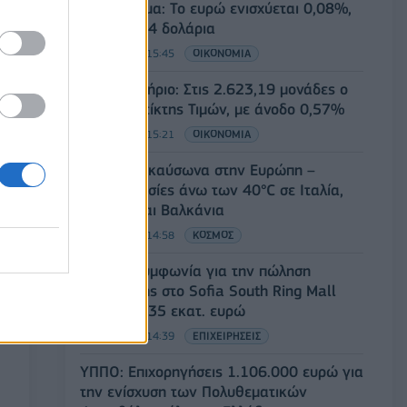
Συνάλλαγμα: Το ευρώ ενισχύεται 0,08%,
στα 1,1534 δολάρια
07/08/2026 - 15:45
ΟΙΚΟΝΟΜΙΑ
Χρηματιστήριο: Στις 2.623,19 μονάδες ο
Γενικός Δείκτης Τιμών, με άνοδο 0,57%
07/08/2026 - 15:21
ΟΙΚΟΝΟΜΙΑ
Νέο κύμα καύσωνα στην Ευρώπη –
Θερμοκρασίες άνω των 40°C σε Ιταλία,
Ισπανία και Βαλκάνια
07/08/2026 - 14:58
ΚΟΣΜΟΣ
Fourlis: Συμφωνία για την πώληση
συμμετοχής στο Sofia South Ring Mall
έναντι 49,35 εκατ. ευρώ
07/08/2026 - 14:39
ΕΠΙΧΕΙΡΗΣΕΙΣ
ΥΠΠΟ: Επιχορηγήσεις 1.106.000 ευρώ για
την ενίσχυση των Πολυθεματικών