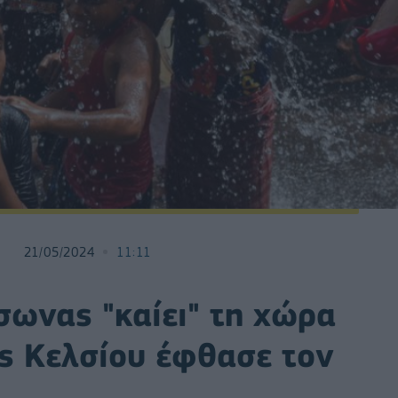
21/05/2024
11:11
ύσωνας "καίει" τη χώρα
ύς Κελσίου έφθασε τον