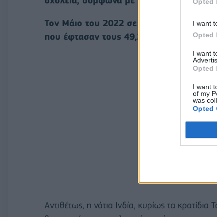
σχολεία, σύμφωνα με το Indian Today.
Opted 
Τον Μάιο του 2022 σε κάποιες περιοχές
I want t
Opted 
που έφτασαν τους 49,2 βαθμούς Κελσίου
I want 
Advertis
Opted 
I want t
of my P
was col
Opted 
Αντιθέτως, η νότια Ινδία, κυρίως τα κρατίδια