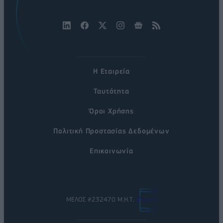
Η Εταιρεία
Ταυτότητα
Όροι Χρήσης
Πολιτική Προστασίας Δεδομένων
Επικοινωνία
ΜΕΛΟΣ #232470 Μ.Η.Τ.