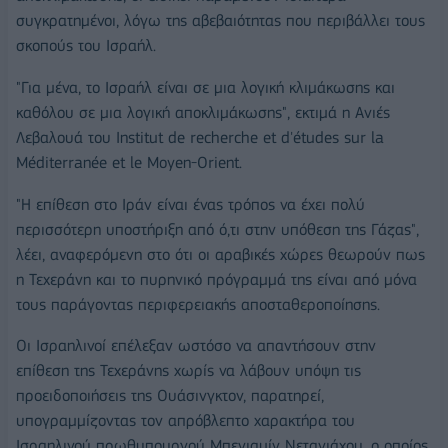
συγκρατημένοι, λόγω της αβεβαιότητας που περιβάλλει τους
σκοπούς του Ισραήλ.
"Για μένα, το Ισραήλ είναι σε μια λογική κλιμάκωσης και
καθόλου σε μια λογική αποκλιμάκωσης", εκτιμά η Ανιές
Λεβαλουά του Institut de recherche et d'études sur la
Méditerranée et le Moyen-Orient.
"Η επίθεση στο Ιράν είναι ένας τρόπος να έχει πολύ
περισσότερη υποστήριξη από ό,τι στην υπόθεση της Γάζας",
λέει, αναφερόμενη στο ότι οι αραβικές χώρες θεωρούν πως
η Τεχεράνη και το πυρηνικό πρόγραμμά της είναι από μόνα
τους παράγοντας περιφερειακής αποσταθεροποίησης.
Οι Ισραηλινοί επέλεξαν ωστόσο να απαντήσουν στην
επίθεση της Τεχεράνης χωρίς να λάβουν υπόψη τις
προειδοποιήσεις της Ουάσινγκτον, παρατηρεί,
υπογραμμίζοντας τον απρόβλεπτο χαρακτήρα του
Ισραηλινού πρωθυπουργού Μπενιαμίν Νετανιάχου, ο οποίος