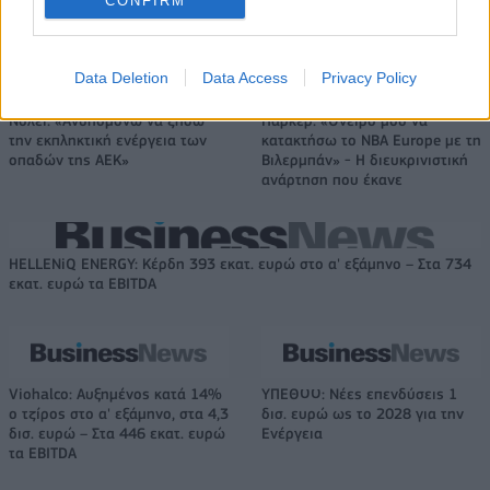
CONFIRM
Το FIAT 500 Hybrid τώρα από 18.990 ευρώ
Data Deletion
Data Access
Privacy Policy
Νόλεϊ: «Ανυπομονώ να ζήσω
Πάρκερ: «Όνειρό μου να
την εκπληκτική ενέργεια των
κατακτήσω το ΝΒΑ Europe με τη
οπαδών της ΑΕΚ»
Βιλερμπάν» - Η διευκρινιστική
ανάρτηση που έκανε
HELLENiQ ENERGY: Κέρδη 393 εκατ. ευρώ στο α' εξάμηνο – Στα 734
εκατ. ευρώ τα EBITDA
Viohalco: Αυξημένος κατά 14%
ΥΠΕΘΟΟ: Νέες επενδύσεις 1
ο τζίρος στο α' εξάμηνο, στα 4,3
δισ. ευρώ ως το 2028 για την
δισ. ευρώ – Στα 446 εκατ. ευρώ
Ενέργεια
τα EBITDA