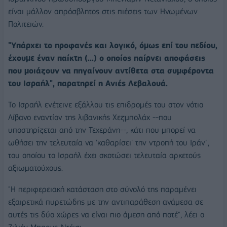
είναι μάλλον απρόσβλητος στις πιέσεις των Ηνωμένων
Πολιτειών.
"Υπάρχει το προφανές και λογικό, όμως επί του πεδίου,
έχουμε έναν παίκτη (...) ο οποίος παίρνει αποφάσεις
που μοιάζουν να πηγαίνουν αντίθετα στα συμφέροντα
του Ισραήλ", παρατηρεί η Ανιές Λεβαλουά.
Το Ισραήλ ενέτεινε εξάλλου τις επιδρομές του στον νότιο
Λίβανο εναντίον της λιβανικής Χεζμπολάχ --που
υποστηρίζεται από την Τεχεράνη--, κάτι που μπορεί να
ωθήσει την τελευταία να 'καθαρίσει' την ντροπή του Ιράν",
του οποίου το Ισραήλ έχει σκοτώσει τελευταία αρκετούς
αξιωματούχους.
"Η περιφερειακή κατάσταση στο σύνολό της παραμένει
εξαιρετικά πυρετώδης με την αντιπαράθεση ανάμεσα σε
αυτές τις δύο χώρες να είναι πιο άμεση από ποτέ", λέει ο