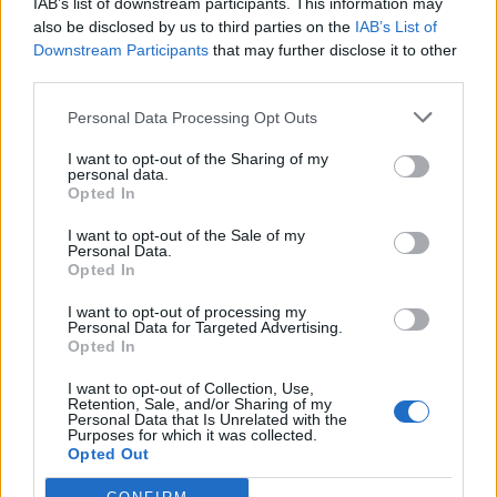
IAB’s list of downstream participants. This information may
Metlen: Ρεκόρ EBITDA στο α' εξάμηνο, στα 550 εκατ. ευρώ – Καθαρά
κέρδη 313 εκατ. ευρώ
also be disclosed by us to third parties on the
IAB’s List of
Downstream Participants
that may further disclose it to other
third parties.
Media: Με ενίσχυση 8 εκατ.
Personal Data Processing Opt Outs
ευρώ σε 451 επιχειρήσεις
Χρηματοδότηση 8 εκατ. ευρώ
ξεκίνησε το πρόγραμμα
σε 843 μέσα ενημέρωσης-
I want to opt-out of the Sharing of my
στήριξης- Κάλυψη εισφορών
personal data.
Ξεκίνησε το πενταετές
ΕΔΟΕΑΠ
Opted In
πρόγραμμα ενίσχυσης του
Τύπου
I want to opt-out of the Sale of my
Personal Data.
Opted In
IAB Hellas: Νέα Διοικούσα Επιτροπή και νέο Διοικητικό Συμβούλιο -
I want to opt-out of processing my
Πρόεδρος ο Γαληνός Γιαγλής
Personal Data for Targeted Advertising.
Opted In
I want to opt-out of Collection, Use,
Retention, Sale, and/or Sharing of my
Νέο Audi A2 e-tron με στόχο
Η Chery επενδύει 75 εκατ.
Personal Data that Is Unrelated with the
την κορυφή της
δολάρια στην KG Mobility
Purposes for which it was collected.
αποδοτικότητας
Opted Out