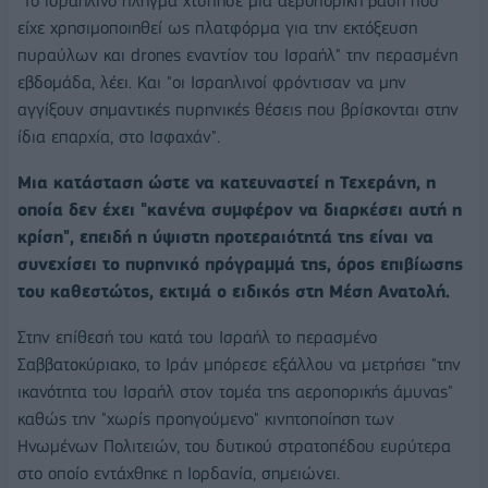
"Το ισραηλινό πλήγμα χτύπησε μια αεροπορική βάση που
είχε χρησιμοποιηθεί ως πλατφόρμα για την εκτόξευση
πυραύλων και drones εναντίον του Ισραήλ" την περασμένη
εβδομάδα, λέει. Και "οι Ισραηλινοί φρόντισαν να μην
αγγίξουν σημαντικές πυρηνικές θέσεις που βρίσκονται στην
ίδια επαρχία, στο Ισφαχάν".
Μια κατάσταση ώστε να κατευναστεί η Τεχεράνη, η
οποία δεν έχει "κανένα συμφέρον να διαρκέσει αυτή η
κρίση", επειδή η ύψιστη προτεραιότητά της είναι να
συνεχίσει το πυρηνικό πρόγραμμά της, όρος επιβίωσης
του καθεστώτος, εκτιμά ο ειδικός στη Μέση Ανατολή.
Στην επίθεσή του κατά του Ισραήλ το περασμένο
Σαββατοκύριακο, το Ιράν μπόρεσε εξάλλου να μετρήσει "την
ικανότητα του Ισραήλ στον τομέα της αεροπορικής άμυνας"
καθώς την "χωρίς προηγούμενο" κινητοποίηση των
Ηνωμένων Πολιτειών, του δυτικού στρατοπέδου ευρύτερα
στο οποίο εντάχθηκε η Ιορδανία, σημειώνει.