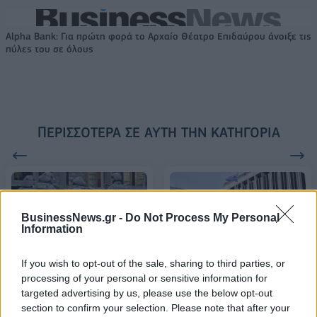
Alpha Bank: Για πρώτη φορά το Αρχαίο Θέατρο Επιδαύρου άνοιξε τις
πύλες του σε όλους
ΠΕΡΙΣΣΌΤΕΡΑ ΣΕ ΑΥΤΉ ΤΗΝ ΚΑΤΗΓΟΡΊΑ
BusinessNews.gr -
Do Not Process My Personal
Information
ΥΠΕΞ: Η Ελλάδα
Ολλανδία:
If you wish to opt-out of the sale, sharing to third parties, or
καλωσορίζει τη Βουλγαρία
Απελευθερώθηκε και ο
processing of your personal or sensitive information for
και τη Ρουμανία στη ζώνη
τελευταίος όμηρος-
targeted advertising by us, please use the below opt-out
Σένγκεν
Συνελήφθη ο δράστης
section to confirm your selection. Please note that after your
31/03/2024 - 15:46