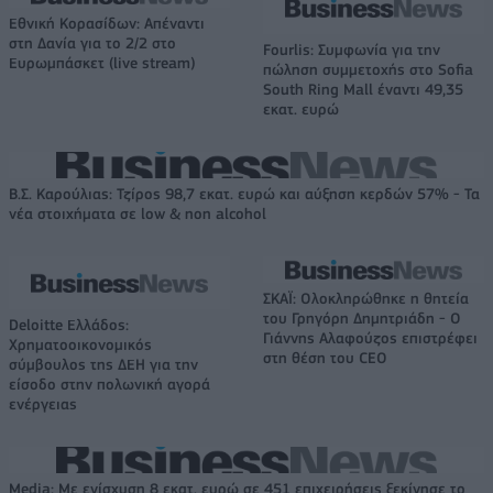
Εθνική Κορασίδων: Απέναντι
στη Δανία για το 2/2 στο
Fourlis: Συμφωνία για την
Ευρωμπάσκετ (live stream)
πώληση συμμετοχής στο Sofia
South Ring Mall έναντι 49,35
εκατ. ευρώ
Β.Σ. Καρούλιας: Τζίρος 98,7 εκατ. ευρώ και αύξηση κερδών 57% - Τα
νέα στοιχήματα σε low & non alcohol
ΣΚΑΪ: Ολοκληρώθηκε η θητεία
του Γρηγόρη Δημητριάδη - Ο
Deloitte Ελλάδος:
Γιάννης Αλαφούζος επιστρέφει
Χρηματοοικονομικός
στη θέση του CEO
σύμβουλος της ΔΕΗ για την
είσοδο στην πολωνική αγορά
ενέργειας
Media: Με ενίσχυση 8 εκατ. ευρώ σε 451 επιχειρήσεις ξεκίνησε το