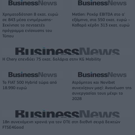
Χρηματοδότηση 8 εκατ. ευρώ
Metlen: Ρεκόρ EBITDA στο α'
σε 843 μέσα ενημέρωσης-
εξάμηνο, στα 550 εκατ. ευρώ –
Ξεκίνησε το πενταετές
Καθαρά κέρδη 313 εκατ. ευρώ
πρόγραμμα ενίσχυσης του
Τύπου
Η Chery επενδύει 75 εκατ. δολάρια στην KG Mobility
Το FIAT 500 Hybrid τώρα από
Ατρόμητος και Novibet
18.990 ευρώ
συνεχίζουν μαζί: Ανανέωση της
συνεργασίας τους μέχρι το
2028
18η συνεχόμενη χρονιά για τον ΟΤΕ στη διεθνή σειρά δεικτών
FTSE4Good