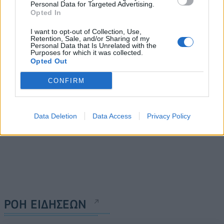
Personal Data for Targeted Advertising.
Γερμανία: "Εξτρεμιστική"
Opted In
Lufthansa: Μαζικές
οργάνωση η Νεολαία της
ακυρώσεις πτήσεων λόγω
AfD, σύμφωνα με
I want to opt-out of Collection, Use,
Retention, Sale, and/or Sharing of my
απεργίας του προσωπικού
δικαστική απόφαση
Personal Data that Is Unrelated with the
Purposes for which it was collected.
07/02/2024 - 12:02
06/02/2024 - 21:21
Opted Out
CONFIRM
Data Deletion
Data Access
Privacy Policy
ΡΟΗ ΕΙΔΗΣΕΩΝ