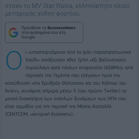
στόχο το MV Star Nasia, ελληνόκτητο πλοίο
μεταφοράς χύδην φορτίου.
Πρόσθεσε το
BusinessNews
στα αγαπημένα σου στη
Google
Ο
ι «υποστηριζόμενοι από το Ιράν παραστρατιωτικοί
Χούθι» εκτόξευσαν χθες Τρίτη «έξι βαλλιστικούς
πυραύλους κατά πλοίων επιφανείας (ASBΜs)» από
περιοχές της Υεμένης που ελέγχουν προς την
κατεύθυνση «της Ερυθράς Θάλασσας και του Κόλπου του
Άντεν», συνόψισε σήμερα μέσω X (του πρώην Twitter) το
μεικτό διοικητήριο των ενόπλων δυνάμεων των ΗΠΑ που
είναι αρμόδιο για την περιοχή της Μέσης Ανατολής
(CENTCOM, «κεντρική διοίκηση»).