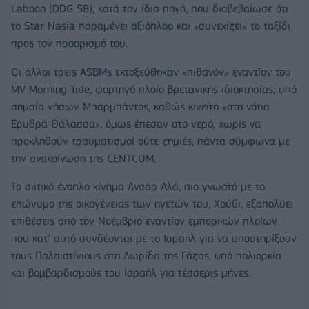
Laboon (DDG 58), κατά την ίδια πηγή, που διαβεβαίωσε ότι
το Star Nasia παραμένει αξιόπλοο και «συνεχίζει» το ταξίδι
προς τον προορισμό του.
Οι άλλοι τρεις ASBΜs εκτοξεύθηκαν «πιθανόν» εναντίον του
MV Morning Tide, φορτηγό πλοίο βρετανικής ιδιοκτησίας, υπό
σημαία νήσων Μπαρμπάντος, καθώς κινείτο «στη νότια
Ερυθρά Θάλασσα», όμως έπεσαν στο νερό, χωρίς να
προκληθούν τραυματισμοί ούτε ζημιές, πάντα σύμφωνα με
την ανακοίνωση της CENTCOM.
Το σιιτικό ένοπλο κίνημα Ανσάρ Αλά, πιο γνωστό με το
επώνυμο της οικογένειας των ηγετών του, Χούθι, εξαπολύει
επιθέσεις από τον Νοέμβριο εναντίον εμπορικών πλοίων
που κατ’ αυτό συνδέονται με το Ισραήλ για να υποστηρίξουν
τους Παλαιστίνιους στη Λωρίδα της Γάζας, υπό πολιορκία
και βομβαρδισμούς του Ισραήλ για τέσσερις μήνες.