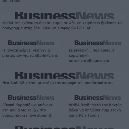
του έτους
Media: Με ενίσχυση 8 εκατ. ευρώ σε 451 επιχειρήσεις ξεκίνησε το
πρόγραμμα στήριξης- Κάλυψη εισφορών ΕΔΟΕΑΠ
Η Toyota φέρνει νέα γενιά
Σε κινεζική… πολιορκία η
μπαταριών για τα υβριδικά της
ευρωπαϊκή
αυτοκινητοβιομηχανία
Νέο Audi A2 e-tron με στόχο την κορυφή της αποδοτικότητας
Εθνική Κορασίδων: Απέναντι
WNBA Draft: Μετά τον Καντέρ
στη Δανία για το 2/2 στο
θέλει να δηλώσει συμμετοχή
Ευρωμπάσκετ (live stream)
και ο Ρόις Γουάιτ!