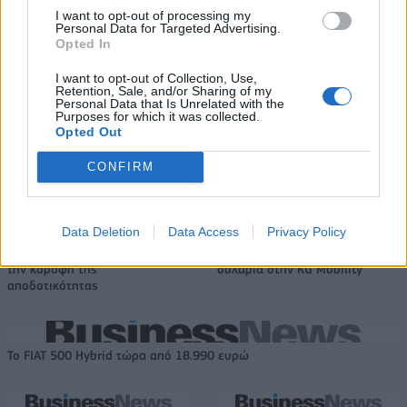
I want to opt-out of processing my
TV: Η σκακιέρα της νέας σεζόν
Personal Data for Targeted Advertising.
Opted In
ΔΕΗ: Ισχυρή ανάπτυξη στο α΄
εξάμηνο 2026 με
I want to opt-out of Collection, Use,
προσαρμοσμένο EBITDA στα 1,2
Retention, Sale, and/or Sharing of my
δισ. ευρώ
Personal Data that Is Unrelated with the
Purposes for which it was collected.
Opted Out
IAB Hellas: Νέα Διοικούσα Επιτροπή και νέο Διοικητικό Συμβούλιο -
CONFIRM
Πρόεδρος ο Γαληνός Γιαγλής
Data Deletion
Data Access
Privacy Policy
Νέο Audi A2 e-tron με στόχο
Η Chery επενδύει 75 εκατ.
την κορυφή της
δολάρια στην KG Mobility
αποδοτικότητας
Το FIAT 500 Hybrid τώρα από 18.990 ευρώ