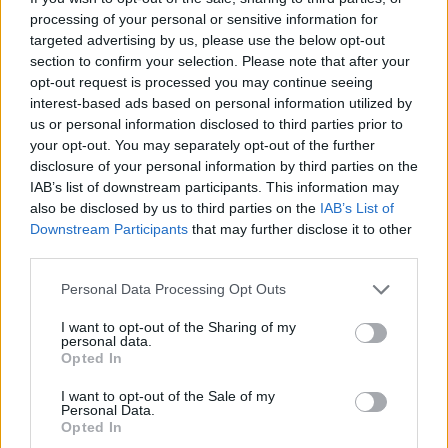
processing of your personal or sensitive information for
targeted advertising by us, please use the below opt-out
section to confirm your selection. Please note that after your
opt-out request is processed you may continue seeing
interest-based ads based on personal information utilized by
us or personal information disclosed to third parties prior to
Με Λιθουανία στον προημιτελικό του Ευρωπαϊκού Β' κατ. η Εθνική
your opt-out. You may separately opt-out of the further
Νεανίδων
disclosure of your personal information by third parties on the
IAB’s list of downstream participants. This information may
also be disclosed by us to third parties on the
IAB’s List of
Αλέξης Γιαννούλιας: Υποψήφιος
Downstream Participants
that may further disclose it to other
Δήμαρχος στο Σικάγο ο άλλοτε
third parties.
Evergood: Άγγιξε τα 300 εκατ. ο
παίκτης του Πανιώνιου
τζίρος- Στα 10 εκατ. ευρώ το
τίμημα για το 60% του
Personal Data Processing Opt Outs
Jackaroo
I want to opt-out of the Sharing of my
personal data.
Opted In
Όμιλος AKTOR: Εξαγοράζει το 75% των ΗΛΕΚΤΩΡ και THALIS –
I want to opt-out of the Sale of my
Στρατηγική συνεργασία με τη Motor Oil
Personal Data.
Opted In