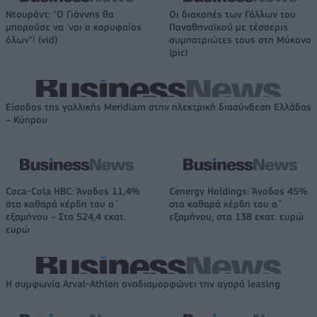
Ντουράντ: "Ο Γιάννης θα
Οι διακοπές των Γάλλων του
μπορούσε να 'ναι ο κορυφαίος
Παναθηναϊκού με τέσσερις
όλων"! (vid)
συμπατριώτες τους στη Μύκονο
(pic)
Είσοδος της γαλλικής Meridiam στην ηλεκτρική διασύνδεση Ελλάδας
– Κύπρου
Coca-Cola HBC: Άνοδος 11,4%
Cenergy Holdings: Άνοδος 45%
στα καθαρά κέρδη του α΄
στα καθαρά κέρδη του α΄
εξαμήνου – Στα 524,4 εκατ.
εξαμήνου, στα 138 εκατ. ευρώ
ευρώ
Η συμφωνία Arval-Athlon αναδιαμορφώνει την αγορά leasing