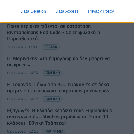
Η Gen Z αποταμιεύει λιγότερο, από άλλες γενιές -
Ενίσχυση της χρήσης fintech
Data Deletion
Data Access
Privacy Policy
10/08/2026 - 09:17
ΟΙΚΟΝΟΜΙΑ
Ποιες περιοχές τίθενται σε κατάσταση
κινητοποίησης Red Code - Σε επιφυλακή η
Πυροσβεστική
10/08/2026 - 09:00
ΕΛΛΑΔΑ
Π. Μαρινάκης: «Το δημογραφικό δεν μπορεί να
περιμένει»
09/08/2026 - 14:34
ΠΟΛΙΤΙΚΗ
Ε. Τουρνάς: Πάνω από 400 πυρκαγιές σε δέκα
ημέρες - Σε επιφυλακή ο κρατικός μηχανισμός
09/08/2026 - 14:17
ΠΟΛΙΤΙΚΗ
Εξαγωγές: Η Ελλάδα κερδίζει τους Ευρωπαίους
ανταγωνιστές – Άνοδος μεριδίων σε 9 από 11
κλάδους (Εθνική Τράπεζα)
09/08/2026 - 13:51
ΟΙΚΟΝΟΜΙΑ