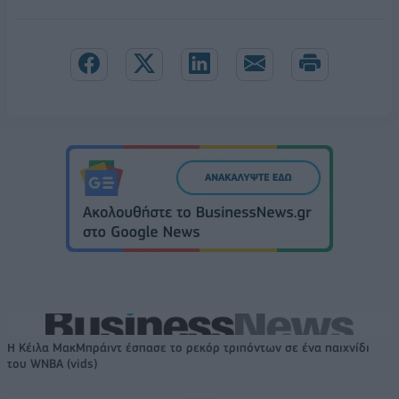
Η Κέιλα ΜακΜπράιντ έσπασε το ρεκόρ τριπόντων σε ένα παιχνίδι
του WNBA (vids)