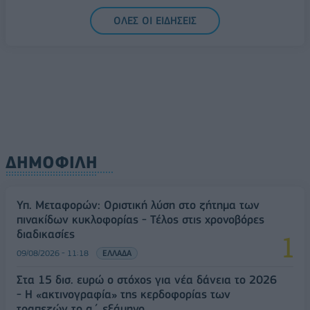
Δεύτερη πηγή εισοδήματος για τους επαγγελματίες
ΟΛΕΣ ΟΙ ΕΙΔΗΣΕΙΣ
ψαράδες ο αλιευτικός τουρισμός
09/08/2026 - 12:08
ΤΟΥΡΙΣΜΟΣ
ΔΗΜΟΦΙΛΗ
Υπ. Μεταφορών: Οριστική λύση στο ζήτημα των
πινακίδων κυκλοφορίας - Τέλος στις χρονοβόρες
διαδικασίες
09/08/2026 - 11:18
ΕΛΛΑΔΑ
Στα 15 δισ. ευρώ ο στόχος για νέα δάνεια το 2026
- Η «ακτινογραφία» της κερδοφορίας των
τραπεζών το α΄ εξάμηνο