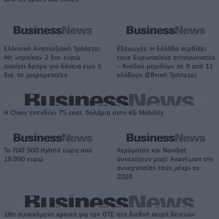
Ελληνική Αναπτυξιακή Τράπεζα:
Εξαγωγές: Η Ελλάδα κερδίζει
Με «προίκα» 2 δισ. ευρώ
τους Ευρωπαίους ανταγωνιστές
ανοίγει δρόμο για δάνεια έως 5
– Άνοδος μεριδίων σε 9 από 11
δισ. σε μικρομεσαίες
κλάδους (Εθνική Τράπεζα)
Η Chery επενδύει 75 εκατ. δολάρια στην KG Mobility
Το FIAT 500 Hybrid τώρα από
Ατρόμητος και Novibet
18.990 ευρώ
συνεχίζουν μαζί: Ανανέωση της
συνεργασίας τους μέχρι το
2028
18η συνεχόμενη χρονιά για τον ΟΤΕ στη διεθνή σειρά δεικτών