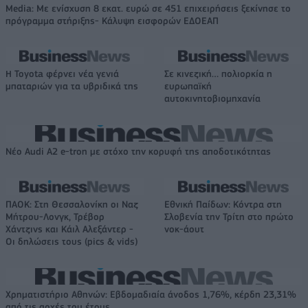
Media: Με ενίσχυση 8 εκατ. ευρώ σε 451 επιχειρήσεις ξεκίνησε το
πρόγραμμα στήριξης- Κάλυψη εισφορών ΕΔΟΕΑΠ
Η Toyota φέρνει νέα γενιά
Σε κινεζική… πολιορκία η
μπαταριών για τα υβριδικά της
ευρωπαϊκή
αυτοκινητοβιομηχανία
Νέο Audi A2 e-tron με στόχο την κορυφή της αποδοτικότητας
ΠΑΟΚ: Στη Θεσσαλονίκη οι Ναζ
Εθνική Παίδων: Κόντρα στη
Μήτρου-Λονγκ, Τρέβορ
Σλοβενία την Τρίτη στο πρώτο
Χάντζινς και Κάιλ Αλεξάντερ -
νοκ-άουτ
Οι δηλώσεις τους (pics & vids)
Χρηματιστήριο Αθηνών: Εβδομαδιαία άνοδος 1,76%, κέρδη 23,31%
από τις αρχές του έτους