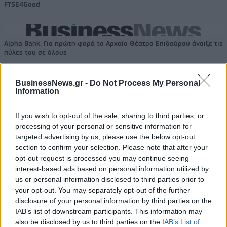
FTSE4Good
Alpha Bank: Για πρώτη φορά το Αρχαίο Θέατρο Επιδαύρου άνοιξε τις
πύλες του σε όλους
BusinessNews.gr -
Do Not Process My Personal
Information
ΠΕΡΙΣΣΌΤΕΡΑ ΣΕ ΑΥΤΉ ΤΗΝ ΚΑΤΗΓΟΡΊΑ
If you wish to opt-out of the sale, sharing to third parties, or
processing of your personal or sensitive information for
targeted advertising by us, please use the below opt-out
section to confirm your selection. Please note that after your
opt-out request is processed you may continue seeing
interest-based ads based on personal information utilized by
us or personal information disclosed to third parties prior to
your opt-out. You may separately opt-out of the further
disclosure of your personal information by third parties on the
Νετανιάχου: Ελπίζω ότι
IAB’s list of downstream participants. This information may
Σύνοδος BRICS: Ο
σύντομα θα υπάρξουν
also be disclosed by us to third parties on the
IAB’s List of
Νοτιοαφρικανός Πρόεδρος
καλά νέα για το θέμα των