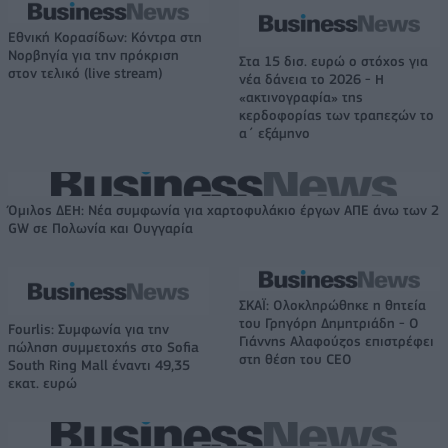
Εθνική Κορασίδων: Κόντρα στη
Νορβηγία για την πρόκριση
Στα 15 δισ. ευρώ ο στόχος για
στον τελικό (live stream)
νέα δάνεια το 2026 - Η
«ακτινογραφία» της
κερδοφορίας των τραπεζών το
α΄ εξάμηνο
Όμιλος ΔΕΗ: Νέα συμφωνία για χαρτοφυλάκιο έργων ΑΠΕ άνω των 2
GW σε Πολωνία και Ουγγαρία
ΣΚΑΪ: Ολοκληρώθηκε η θητεία
του Γρηγόρη Δημητριάδη - Ο
Fourlis: Συμφωνία για την
Γιάννης Αλαφούζος επιστρέφει
πώληση συμμετοχής στο Sofia
στη θέση του CEO
South Ring Mall έναντι 49,35
εκατ. ευρώ