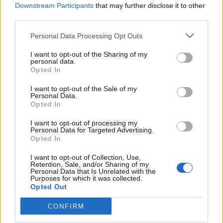
Downstream Participants
that may further disclose it to other
κατηγορεί το Ισραήλ για
ομήρων
third parties.
εγκλήματα πολέμου και
21/11/2023 - 15:42
γενοκτονία στη Γάζα
Personal Data Processing Opt Outs
21/11/2023 - 16:52
I want to opt-out of the Sharing of my
personal data.
Opted In
I want to opt-out of the Sale of my
Personal Data.
Opted In
I want to opt-out of processing my
Personal Data for Targeted Advertising.
Opted In
I want to opt-out of Collection, Use,
Retention, Sale, and/or Sharing of my
Personal Data that Is Unrelated with the
Purposes for which it was collected.
Opted Out
ΡΟΗ ΕΙΔΗΣΕΩΝ
CONFIRM