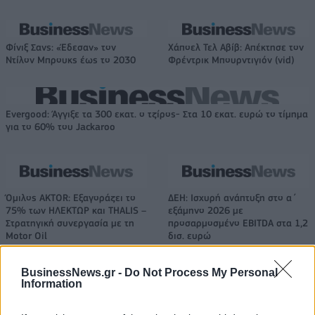
Φίνιξ Σανς: «Έδεσαν» τον
Χάποελ Τελ Αβίβ: Απέκτησε τον
Ντίλον Μπρουκς έως το 2030
Φρέντρικ Μπουρντιγιόν (vid)
Evergood: Άγγιξε τα 300 εκατ. ο τζίρος- Στα 10 εκατ. ευρώ το τίμημα
για το 60% του Jackaroo
Όμιλος AKTOR: Εξαγοράζει το
ΔΕΗ: Ισχυρή ανάπτυξη στο α΄
75% των ΗΛΕΚΤΩΡ και THALIS –
εξάμηνο 2026 με
Στρατηγική συνεργασία με τη
προσαρμοσμένο EBITDA στα 1,2
Motor Oil
δισ. ευρώ
BusinessNews.gr -
Do Not Process My Personal
Information
Η συμφωνία Arval-Athlon αναδιαμορφώνει την αγορά leasing