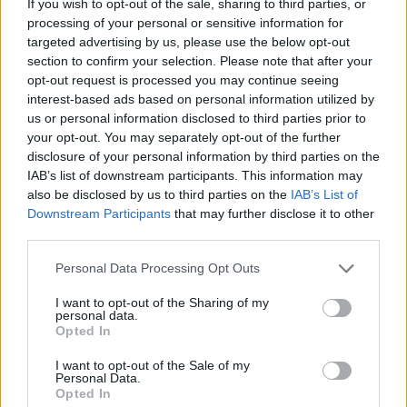
If you wish to opt-out of the sale, sharing to third parties, or
processing of your personal or sensitive information for
VW: Η δύσκολη εξίσωση της
Alpha Bank: Για πρώτη φορά το
targeted advertising by us, please use the below opt-out
αναδιάρθρωσης
Αρχαίο Θέατρο Επιδαύρου
section to confirm your selection. Please note that after your
άνοιξε τις πύλες του σε όλους
opt-out request is processed you may continue seeing
interest-based ads based on personal information utilized by
us or personal information disclosed to third parties prior to
your opt-out. You may separately opt-out of the further
ESG Report 2025: Πώς η ΑΒ Βασιλόπουλος μετατρέπει τη
disclosure of your personal information by third parties on the
βιωσιμότητα σε καθημερινή πράξη
IAB’s list of downstream participants. This information may
also be disclosed by us to third parties on the
IAB’s List of
Downstream Participants
that may further disclose it to other
Stoiximan: «Πού ήσουν;» στις μεγάλες στιγμές του Ολυμπιακού
third parties.
Personal Data Processing Opt Outs
I want to opt-out of the Sharing of my
personal data.
ΠΕΡΙΣΣΌΤΕΡΑ ΣΕ ΑΥΤΉ ΤΗΝ ΚΑΤΗΓΟΡΊΑ
Opted In
I want to opt-out of the Sale of my
Personal Data.
Opted In