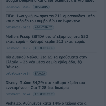
Google DeepMind και Chief Scientist της Alphabet
06/08/2026 - 09:32
ΠΡΟΣΩΠΑ
FIFA: Η «συγνώμη» προς τις 211 ομοσπονδίες-μέλη
και η στήριξη του συμβουλίου σε Ινφαντίνο
06/08/2026 - 09:25
ΑΘΛΗΤΙΣΜΟΣ
Metlen: Ρεκόρ EBITDA στο α' εξάμηνο, στα 550
εκατ. ευρώ – Καθαρά κέρδη 313 εκατ. ευρώ.
06/08/2026 - 09:12
ΕΠΙΧΕΙΡΗΣΕΙΣ
Ιός Δυτικού Νείλου: Στα 65 τα κρούσματα στην
Ελλάδα – 23 νέα μέσα σε μία εβδομάδα, έξι
θάνατοι
06/08/2026 - 08:54
ΕΛΛΑΔΑ
Disney: Πτώση 34,2% στα καθαρά κέρδη του
εννεαμήνου – Στα 7,28 δισ. δολάρια
06/08/2026 - 08:42
ΕΠΙΧΕΙΡΗΣΕΙΣ
Viohalco: Αυξημένος κατά 14% ο τζίρος στο α'