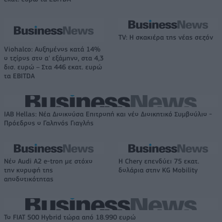
TV: Η σκακιέρα της νέας σεζόν
Viohalco: Αυξημένος κατά 14%
ο τζίρος στο α' εξάμηνο, στα 4,3
δισ. ευρώ – Στα 446 εκατ. ευρώ
τα EBITDA
IAB Hellas: Νέα Διοικούσα Επιτροπή και νέο Διοικητικό Συμβούλιο -
Πρόεδρος ο Γαληνός Γιαγλής
Νέο Audi A2 e-tron με στόχο
Η Chery επενδύει 75 εκατ.
την κορυφή της
δολάρια στην KG Mobility
αποδοτικότητας
Το FIAT 500 Hybrid τώρα από 18.990 ευρώ