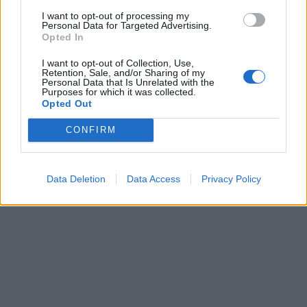
I want to opt-out of processing my
Personal Data for Targeted Advertising.
Opted In
I want to opt-out of Collection, Use,
Retention, Sale, and/or Sharing of my
ΕΕ: Εκκίνηση διαδικασίας
Personal Data that Is Unrelated with the
«Κατρακύλησε» σε νέο
Purposes for which it was collected.
κατά Πολωνίας για την
χαμηλό ρεκόρ η τουρκική
Opted Out
σύσταση επιτροπής
λίρα
έρευνας σχετικά με "την
CONFIRM
07/06/2023 - 13:37
ρωσική επιρροή"
07/06/2023 - 15:22
Data Deletion
Data Access
Privacy Policy