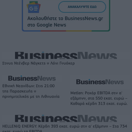
Στους Ντένβερ Νάγκετς ο Λόνι Γουόκερ
Εθνική Νεανίδων: Στις 21:00
της Παρασκευής ο
Metlen: Ρεκόρ EBITDA στο α'
προημιτελικός με τη Λιθουανία
εξάμηνο, στα 550 εκατ. ευρώ –
Καθαρά κέρδη 313 εκατ. ευρώ.
HELLENiQ ENERGY: Κέρδη 393 εκατ. ευρώ στο α' εξάμηνο – Στα 734
εκατ. ευρώ τα EBITDA