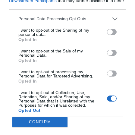
Downstream Participants
that may further disclose it to other
third parties.
ΠΑΟΚ: Στη Θεσσαλονίκη οι Ναζ Μήτρου-Λονγκ, Τρέβορ Χάντζινς και
Personal Data Processing Opt Outs
Κάιλ Αλεξάντερ (pics & vids)
I want to opt-out of the Sharing of my
personal data.
Opted In
Εθνική Παίδων: Κόντρα στη
Σλοβενία την Τρίτη στο πρώτο
I want to opt-out of the Sale of my
Στα 15 δισ. ευρώ ο στόχος για
νοκ-άουτ
Personal Data.
νέα δάνεια το 2026 - Η
Opted In
«ακτινογραφία» της
κερδοφορίας των τραπεζών το
I want to opt-out of processing my
α΄ εξάμηνο
Personal Data for Targeted Advertising.
Opted In
I want to opt-out of Collection, Use,
Όμιλος ΔΕΗ: Νέα συμφωνία για χαρτοφυλάκιο έργων ΑΠΕ άνω των 2
Retention, Sale, and/or Sharing of my
Personal Data that Is Unrelated with the
GW σε Πολωνία και Ουγγαρία
Purposes for which it was collected.
Opted Out
CONFIRM
ΣΚΑΪ: Ολοκληρώθηκε η θητεία
του Γρηγόρη Δημητριάδη - Ο
Fourlis: Συμφωνία για την