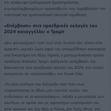
την απόκρυψη εγκληματικής δραστηριότητας,
συμπεριλαμβανομένων προσπαθειών που παραβιάζουν την
πολιτειακή και ομοσπονδιακή εκλογική νομοθεσία.
«Επέμβαση» στις προεδρικές εκλογές του
2024 καταγγέλλει ο Τραμπ
«Δεν φανταζόμουν ποτέ πως είναι δυνατό κάτι τέτοιο στην
Αμερική»: μερικές ώρες αφού του απαγγέλθηκαν κατηγορίες
από δικαστήριο της Νέας Υόρκης, ο ρεπουμπλικάνος πρώην
πρόεδρος Ντόναλντ Τραμπ κατήγγειλε «επέμβαση» της
δικαιοσύνης στις προεδρικές εκλογές του 2024, στις οποίες
ονειρεύεται να «ανακαταλάβει» τον Λευκό Οίκο.
«Το μόνο έγκλημα που διέπραξα ποτέ ήταν πως
υπερασπίστηκα το έθνος μας εναντίον αυτών που
επιδιώκουν να το καταστρέψουν», πέταξε ο μεγιστάνας των
ακινήτων σε ομιλία του με ακροατήριο υποστηρικτές του
στην κατοικία του στο Μαρ-α-Λάγκο, στο Παλμ Μπιτς, στη