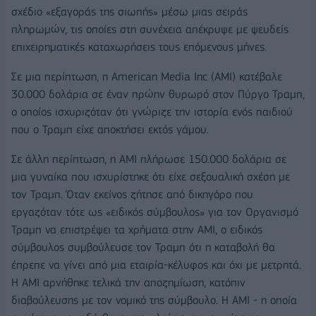
σχέδιο «εξαγοράς της σιωπής» μέσω μιας σειράς
πληρωμών, τις οποίες στη συνέχεια απέκρυψε με ψευδείς
επιχειρηματικές καταχωρήσεις τους επόμενους μήνες.
Σε μια περίπτωση, η American Media Inc (ΑΜΙ) κατέβαλε
30.000 δολάρια σε έναν πρώην θυρωρό στον Πύργο Τραμπ,
ο οποίος ισχυριζόταν ότι γνώριζε την ιστορία ενός παιδιού
που ο Τραμπ είχε αποκτήσει εκτός γάμου.
Σε άλλη περίπτωση, η AMI πλήρωσε 150.000 δολάρια σε
μια γυναίκα που ισχυρίστηκε ότι είχε σεξουαλική σχέση με
τον Τραμπ. Όταν εκείνος ζήτησε από δικηγόρο που
εργαζόταν τότε ως «ειδικός σύμβουλος» για τον Οργανισμό
Τραμπ να επιστρέψει τα χρήματα στην AMI, ο ειδικός
σύμβουλος συμβούλευσε τον Τραμπ ότι η καταβολή θα
έπρεπε να γίνει από μια εταιρία-κέλυφος και όχι με μετρητά.
Η AMI αρνήθηκε τελικά την αποζημίωση, κατόπιν
διαβούλευσης με τον νομικό της σύμβουλο. Η AMI - η οποία