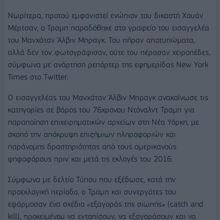
Νωρίτερα, προτού εμφανιστεί ενώπιον του δικαστή Χουάν
Μέρτσαν, ο Τραμπ παραδόθηκε στο γραφείο του εισαγγελέα
του Μανχάταν Άλβιν Μπραγκ. Του πήραν αποτυπώματα,
αλλά δεν τον φωτογράφισαν, ούτε του πέρασαν χειροπέδες,
σύμφωνα με ανάρτηση ρεπόρτερ της εφημερίδας New York
Times στο Twitter.
Ο εισαγγελέας του Μανχάταν Άλβιν Μπραγκ ανακοίνωσε τις
κατηγορίες σε βάρος του 76χρονου Ντόναλντ Τραμπ για
παραποίηση επιχειρηματικών αρχείων στη Νέα Υόρκη, με
σκοπό την απόκρυψη επιζήμιων πληροφοριών και
παράνομης δραστηριότητας από τους αμερικανούς
ψηφοφόρους πριν και μετά τις εκλογές του 2016.
Σύμφωνα με δελτίο Τύπου που εξέδωσε, κατά την
προεκλογική περίοδο, ο Τραμπ και συνεργάτες του
εφάρμοσαν ένα σχέδιο «εξαγοράς της σιωπής» (catch and
kill), προκειμένου να εντοπίσουν, να εξαγοράσουν και να