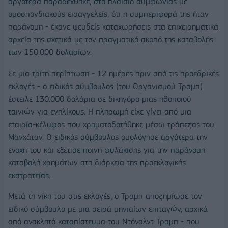
αργότερα παραδέχθηκε, στο πλαίσιο συμφωνίας με
ομοσπονδιακούς εισαγγελείς, ότι η συμπεριφορά της ήταν
παράνομη - έκανε ψευδείς καταχωρήσεις στα επιχειρηματικά
αρχεία της σχετικά με τον πραγματικό σκοπό της καταβολής
των 150.000 δολαρίων.
Σε μια τρίτη περίπτωση - 12 ημέρες πριν από τις προεδρικές
εκλογές - ο ειδικός σύμβουλος (του Οργανισμού Τραμπ)
έστειλε 130.000 δολάρια σε δικηγόρο μιας ηθοποιού
ταινιών για ενηλίκους. Η πληρωμή είχε γίνει από μια
εταιρία-κέλυφος που χρηματοδοτήθηκε μέσω τράπεζας του
Μανχάταν. Ο ειδικός σύμβουλος ομολόγησε αργότερα την
ενοχή του και εξέτισε ποινή φυλάκισης για την παράνομη
καταβολή χρημάτων στη διάρκεια της προεκλογικής
εκστρατείας.
Μετά τη νίκη του στις εκλογές, ο Τραμπ αποζημίωσε τον
ειδικό σύμβουλο με μια σειρά μηνιαίων επιταγών, αρχικά
από ανακλητό καταπίστευμα του Ντόναλντ Τραμπ - που