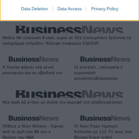
Γιάννης Αλαφούζος επιστρέφει
πώληση συμμετοχής στο Sofia
στη θέση του CEO
South Ring Mall έναντι 49,35
Data Deletion
Data Access
Privacy Policy
εκατ. ευρώ
Media: Με ενίσχυση 8 εκατ. ευρώ σε 451 επιχειρήσεις ξεκίνησε το
πρόγραμμα στήριξης- Κάλυψη εισφορών ΕΔΟΕΑΠ
Η Toyota φέρνει νέα γενιά
Σε κινεζική… πολιορκία η
μπαταριών για τα υβριδικά της
ευρωπαϊκή
αυτοκινητοβιομηχανία
Νέο Audi A2 e-tron με στόχο την κορυφή της αποδοτικότητας
Πέθανε ο Ντον Νέλσον – Έφυγε
Οι Νιου Γιορκ Λίμπερτι
από τη ζωή στα 86 του ο
διέλυσαν με 111-71 τους Λας
θρύλος του NBA
Βέγκας Έισις! (vids)