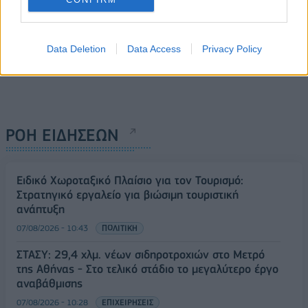
Data Deletion
Data Access
Privacy Policy
ΡΟΗ ΕΙΔΗΣΕΩΝ
Ειδικό Χωροταξικό Πλαίσιο για τον Τουρισμό:
Στρατηγικό εργαλείο για βιώσιμη τουριστική
ανάπτυξη
07/08/2026 - 10:43
ΠΟΛΙΤΙΚΗ
ΣΤΑΣΥ: 29,4 χλμ. νέων σιδηροτροχιών στο Μετρό
της Αθήνας - Στο τελικό στάδιο το μεγαλύτερο έργο
αναβάθμισης
07/08/2026 - 10:28
ΕΠΙΧΕΙΡΗΣΕΙΣ