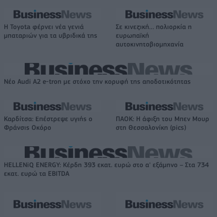
Η Toyota φέρνει νέα γενιά
Σε κινεζική… πολιορκία η
μπαταριών για τα υβριδικά της
ευρωπαϊκή
αυτοκινητοβιομηχανία
Νέο Audi A2 e-tron με στόχο την κορυφή της αποδοτικότητας
Καρδίτσα: Επέστρεψε υγιής ο
ΠΑΟΚ: Η άφιξη του Μπεν Μουρ
Φράνσις Οκόρο
στη Θεσσαλονίκη (pics)
HELLENiQ ENERGY: Κέρδη 393 εκατ. ευρώ στο α' εξάμηνο – Στα 734
εκατ. ευρώ τα EBITDA