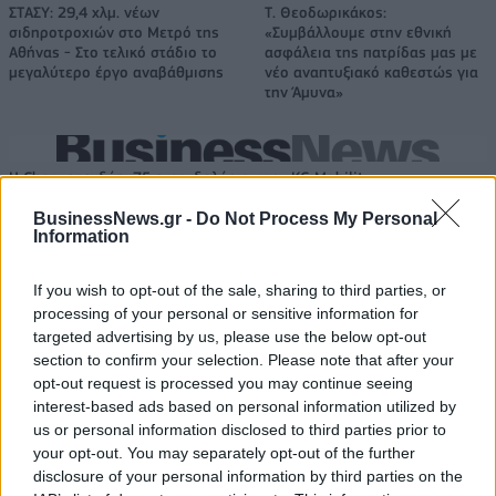
ΣΤΑΣΥ: 29,4 χλμ. νέων
Τ. Θεοδωρικάκος:
σιδηροτροχιών στο Μετρό της
«Συμβάλλουμε στην εθνική
Αθήνας - Στο τελικό στάδιο το
ασφάλεια της πατρίδας μας με
μεγαλύτερο έργο αναβάθμισης
νέο αναπτυξιακό καθεστώς για
την Άμυνα»
Η Chery επενδύει 75 εκατ. δολάρια στην KG Mobility
BusinessNews.gr -
Do Not Process My Personal
Information
Το FIAT 500 Hybrid τώρα από
18η συνεχόμενη χρονιά για τον
18.990 ευρώ
ΟΤΕ στη διεθνή σειρά δεικτών
If you wish to opt-out of the sale, sharing to third parties, or
FTSE4Good
processing of your personal or sensitive information for
targeted advertising by us, please use the below opt-out
section to confirm your selection. Please note that after your
opt-out request is processed you may continue seeing
Alpha Bank: Για πρώτη φορά το Αρχαίο Θέατρο Επιδαύρου άνοιξε τις
interest-based ads based on personal information utilized by
πύλες του σε όλους
us or personal information disclosed to third parties prior to
your opt-out. You may separately opt-out of the further
disclosure of your personal information by third parties on the
ESG Report 2025: Πώς η ΑΒ Βασιλόπουλος μετατρέπει τη