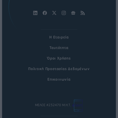
Η Εταιρεία
Ταυτότητα
Όροι Χρήσης
Πολιτική Προστασίας Δεδομένων
Επικοινωνία
ΜΕΛΟΣ #232470 Μ.Η.Τ.