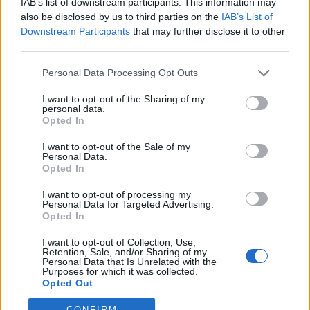
IAB’s list of downstream participants. This information may
βιωσιμότητα σε καθημερινή πράξη
also be disclosed by us to third parties on the
IAB’s List of
Downstream Participants
that may further disclose it to other
third parties.
Personal Data Processing Opt Outs
ΠΕΡΙΣΣΌΤΕΡΑ ΣΕ ΑΥΤΉ ΤΗΝ ΚΑΤΗΓΟΡΊΑ
I want to opt-out of the Sharing of my
personal data.
Opted In
I want to opt-out of the Sale of my
Personal Data.
Opted In
Vodafone: Εξαγορά 10 δισ.
δολαρίων
Ανακοινώνονται οι νικητές
I want to opt-out of processing my
Personal Data for Targeted Advertising.
της ΕΕ/ Europa Nostra για
17/03/2014 - 02:00
Opted In
το 2014
20/03/2014 - 02:00
I want to opt-out of Collection, Use,
Retention, Sale, and/or Sharing of my
Personal Data that Is Unrelated with the
Purposes for which it was collected.
Opted Out
CONFIRM