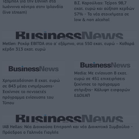
Τζάμπολ για την Εθνική στα
Β.Σ. Καρούλιας: Τζίρος 98,7
Ιωάννινα κόντρα στην Ιρλανδία
εκατ. ευρώ και αύξηση κερδών
(live stream)
57% - Τα νέα στοιχήματα σε
low & non alcohol
Metlen: Ρεκόρ EBITDA στο α' εξάμηνο, στα 550 εκατ. ευρώ – Καθαρά
κέρδη 313 εκατ. ευρώ
Media: Με ενίσχυση 8 εκατ.
ευρώ σε 451 επιχειρήσεις
Χρηματοδότηση 8 εκατ. ευρώ
ξεκίνησε το πρόγραμμα
σε 843 μέσα ενημέρωσης-
στήριξης- Κάλυψη εισφορών
Ξεκίνησε το πενταετές
ΕΔΟΕΑΠ
πρόγραμμα ενίσχυσης του
Τύπου
IAB Hellas: Νέα Διοικούσα Επιτροπή και νέο Διοικητικό Συμβούλιο -
Πρόεδρος ο Γαληνός Γιαγλής